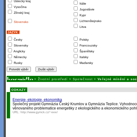
Ústecký kraj
Itálie
Vysočina
Jugoslávie
Zlínský kraj
Kypr
Lichtenštejnsko
Slovensko
Litva
JAZYK :
Česky
Polsky
Slovensky
Francouzsky
Anglicky
Španělsky
Německy
Italsky
Rusky
Maďarsky
>
Životní prostředí
>
Společnost
>
Veřejné mínění a soc
ODKAZY
Energie, ekologie, ekonomika
Společný projekt Gymnázia Český Krumlov a Gymnázia Teplice. Vyhodnoc
věnovaného problematice energetiky z ekologického a ekonomického poh
URL:
http://www.gymck.cz/~eee/