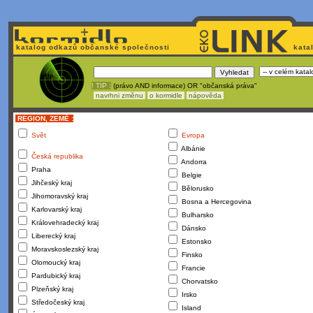
katalog odkazů občanské společnosti
kata
! TIP :
(právo AND informace) OR "občanská práva"
navrhni změnu
o kormidle
nápověda
REGION, ZEMĚ :
Svět
Evropa
Albánie
Česká republika
Andorra
Praha
Belgie
Jihčeský kraj
Bělorusko
Jihomoravský kraj
Bosna a Hercegovina
Karlovarský kraj
Bulharsko
Královehradecký kraj
Dánsko
Liberecký kraj
Estonsko
Moravskoslezský kraj
Finsko
Olomoucký kraj
Francie
Pardubický kraj
Chorvatsko
Plzeňský kraj
Irsko
Středočeský kraj
Island