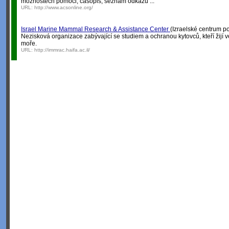
možnostech pomoci, časopis, seznam odkazů ...
URL:
http://www.acsonline.org/
Israel Marine Mammal Research & Assistance Center
(Izraelské centrum 
Nezisková organizace zabývající se studiem a ochranou kytovců, kteří žijí
moře.
URL:
http://immrac.haifa.ac.il/