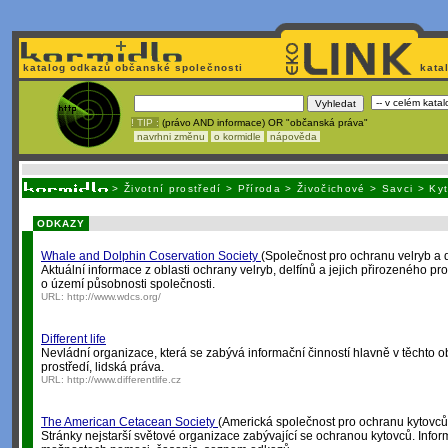
katalog odkazů občanské společnosti
kata
! TIP :
(právo AND informace) OR "občanská práva"
navrhni změnu
o kormidle
nápověda
Nechcete být závislí
na korporátech typu Google či Micro
>
Životní prostředí
>
Příroda
>
Živočichové
>
Savci
>
Kyt
ODKAZY
Whale and Dolphin Coservation Society
(Společnost pro ochranu velryb a d
Aktuální informace z oblasti ochrany velryb, delfínů a jejich přirozeného pr
o území působnosti společnosti.
URL:
http://www.wdcs.org/
Different life
Nevládní organizace, která se zabývá informační činností hlavně v těchto obl
prostředí, lidská práva.
URL:
http://www.differentlife.cz
The American Cetacean Society
(Americká společnost pro ochranu kytovců
Stránky nejstarší světové organizace zabývající se ochranou kytovců. Inf