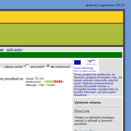
spravující organizace:
BEZK
oud
a
další služby
.
odkazy seřaď :
abecedně
dle hodnocení
Tento projekt byl realizován za
finanční podpory Evropské unie. Za
ho prostředí ve
Jazyk: ČJ, AJ
obsah stránek odpovídá výlučně
Hodnocení:
autor. Stránky nereprezentují
Hlasujte:
líbí
nelíbí
názory Evropské komise a
Evropská komise neodpovídá za
použití informací, jež jsou jejich
obsahem.
Výměnná reklama:
EkoLink
Vítejte na stránkách katalogu
odkazů o přírodě a životním
prostředí.