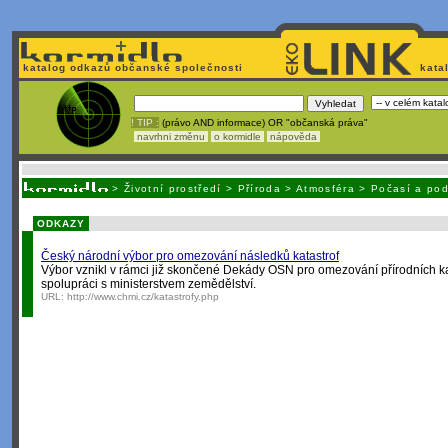
katalog odkazů občanské společnosti
kata
! TIP :
(právo AND informace) OR "občanská práva"
navrhni změnu
o kormidle
nápověda
Nechcete být závi
>
Životní prostředí
>
Příroda
>
Atmosféra
>
Počasí a po
ODKAZY
Český národní výbor pro omezování následků katastrof
Výbor vznikl v rámci již skončené Dekády OSN pro omezování přírodních kata
spolupráci s ministerstvem zemědělství.
URL:
http://www.chmi.cz/katastrofy.php