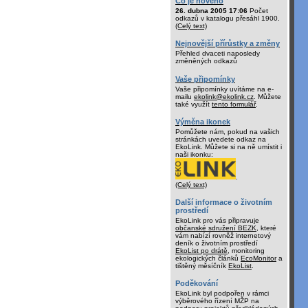
Co je nového
26. dubna 2005 17:06
Počet
odkazů v katalogu přesáhl 1900.
(Celý text)
Nejnovější přírůstky a změny
Přehled dvaceti naposledy
změněných odkazů
Vaše připomínky
Vaše připomínky uvítáme na e-
mailu
ekolink@ekolink.cz
. Můžete
také využít
tento formulář
.
Výměna ikonek
Pomůžete nám, pokud na vašich
stránkách uvedete odkaz na
EkoLink. Můžete si na ně umístit i
naši ikonku:
.
(Celý text)
Další informace o životním
prostředí
EkoLink pro vás připravuje
občanské sdružení BEZK
, které
vám nabízí rovněž internetový
deník o životním prostředí
EkoList po drátě
, monitoring
ekologických článků
EcoMonitor
a
tištěný měsíčník
EkoList
.
Poděkování
EkoLink byl podpořen v rámci
výběrového řízení MŽP na