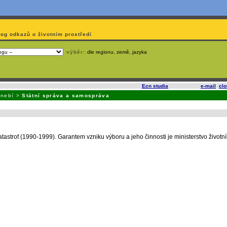
log odkazů o životním prostředí
výběr:
dle regionu, země, jazyka
slí
na korporátech typu Google či Microsoft? Využijte služeb
Ecn studia
, které nabízí
e-mail
,
cl
dnebí
>
Státní správa a samospráva
strof (1990-1999). Garantem vzniku výboru a jeho činnosti je ministerstvo životní