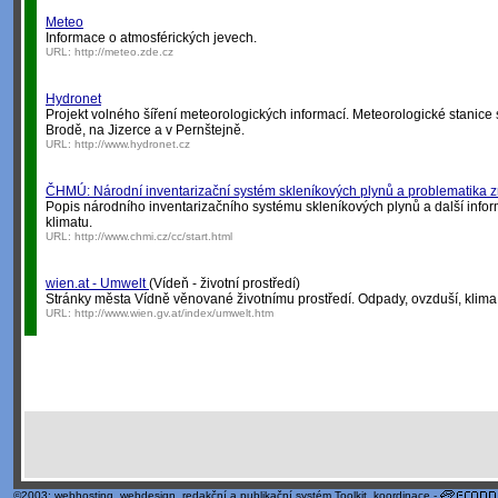
Meteo
Informace o atmosférických jevech.
URL:
http://meteo.zde.cz
Hydronet
Projekt volného šíření meteorologických informací. Meteorologické stanice 
Brodě, na Jizerce a v Pernštejně.
URL:
http://www.hydronet.cz
ČHMÚ: Národní inventarizační systém skleníkových plynů a problematika 
Popis národního inventarizačního systému skleníkových plynů a další inf
klimatu.
URL:
http://www.chmi.cz/cc/start.html
wien.at - Umwelt
(Vídeň - životní prostředí)
Stránky města Vídně věnované životnímu prostředí. Odpady, ovzduší, klima, 
URL:
http://www.wien.gv.at/index/umwelt.htm
©2003;
webhosting
,
webdesign
,
redakční a publikační systém Toolkit
, koordinace -