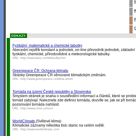
K
P
O
ODKAZY
Fyzikální, matematické a chemické tabulky
Abecední rejstřík konstant a jednotek, on-line převodník jednotek, základní f
fyzikální, chemické, přírodovědné a meteorologické tabulky.
URL:
http://www.labo.cz/mftabulky.htm
Greenpeace ČR: Ochrana klimatu
Stránky Greenpeace ČR věnované klimatickým změnám.
URL:
http://www.greenpeace.cz/klima.shtml
Tornáda na území České republiky a Slovenska
Smyslem stránek je snaha o soustředění informací a článků, které se prob
tornád zabývají. Naleznete zde definici tornáda, dozvíte se, jak se při tor
pozorování tornáda nahlásit.
URL:
http://www.chmi.cz/torn/
WorldClimate
(Světové klima)
Klimatické záznamy několika tisíc stanic na celém světě.
URL:
http://www.worldclimate.com