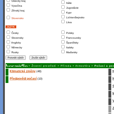
Ústecký kraj
Itálie
Vysočina
Jugoslávie
Zlínský kraj
Kypr
Lichtenštejnsko
Slovensko
Litva
JAZYK :
Česky
Polsky
Slovensky
Francouzsky
Anglicky
Španělsky
Německy
Italsky
Rusky
Maďarsky
>
Životní prostředí
>
Příroda
>
Atmosféra
>
Počasí a po
Klimatické změny
(48)
Předpovědi počasí
N
(10)
S
M
V
Z