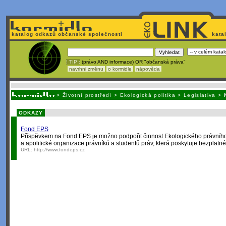
katalog odkazů občanské společnosti
kata
! TIP :
(právo AND informace) OR "občanská práva"
navrhni změnu
o kormidle
nápověda
Nechcete být závislí
na korporátech typu Google či Micro
>
Životní prostředí
>
Ekologická politika
>
Legislativa
>
ODKAZY
Fond EPS
Příspěvkem na Fond EPS je možno podpořit činnost Ekologického právního
a apolitické organizace právníků a studentů práv, která poskytuje bezplatn
URL:
http://www.fondeps.cz