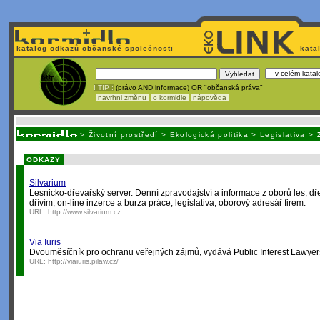
katalog odkazů občanské společnosti
kata
! TIP :
(právo AND informace) OR "občanská práva"
navrhni změnu
o kormidle
nápověda
Unavuje
vás tvorba stránek v HTML? Nemá webmaster
čas
na jejich aktualizac
>
Životní prostředí
>
Ekologická politika
>
Legislativa
>
ODKAZY
Silvarium
Lesnicko-dřevařský server. Denní zpravodajství a informace z oborů les, dř
dřívím, on-line inzerce a burza práce, legislativa, oborový adresář firem.
URL:
http://www.silvarium.cz
Via Iuris
Dvouměsíčník pro ochranu veřejných zájmů, vydává Public Interest Lawyers
URL:
http://viaiuris.pilaw.cz/