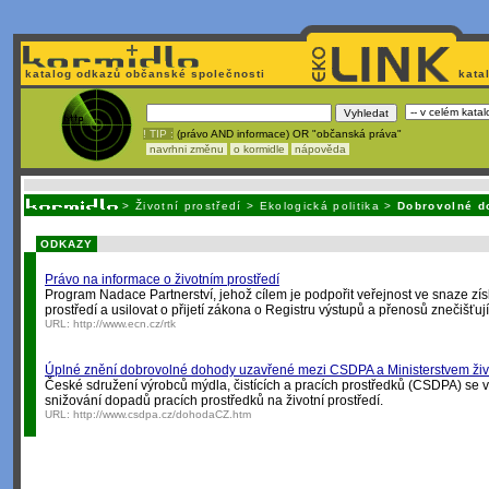
katalog odkazů občanské společnosti
kata
! TIP :
(právo AND informace) OR "občanská práva"
navrhni změnu
o kormidle
nápověda
Nechcete být závislí
na korporátech typu Google či Micro
>
Životní prostředí
>
Ekologická politika
>
Dobrovolné d
ODKAZY
Právo na informace o životním prostředí
Program Nadace Partnerství, jehož cílem je podpořit veřejnost ve snaze zís
prostředí a usilovat o přijetí zákona o Registru výstupů a přenosů znečišťuj
URL:
http://www.ecn.cz/rtk
Úplné znění dobrovolné dohody uzavřené mezi CSDPA a Ministerstvem živo
České sdružení výrobců mýdla, čistících a pracích prostředků (CSDPA) se
snižování dopadů pracích prostředků na životní prostředí.
URL:
http://www.csdpa.cz/dohodaCZ.htm