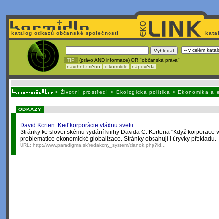
katalog odkazů občanské společnosti
kata
! TIP :
(právo AND informace) OR "občanská práva"
navrhni změnu
o kormidle
nápověda
Unavuje
vás tvorba stránek v HTML? Nemá webmaster
čas
na jejich aktualizac
>
Životní prostředí
>
Ekologická politika
>
Ekonomika a 
ODKAZY
David Korten: Keď korporácie vládnu svetu
Stránky ke slovenskému vydání knihy Davida C. Kortena "Když korporace vl
problematice ekonomické globalizace. Stránky obsahují i úryvky překladu.
URL:
http://www.paradigma.sk/redakcny_system/clanok.php?id...