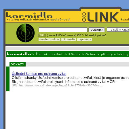
katalog odkazů občanské společnosti
kata
! TIP :
(právo AND informace) OR "občanská práva"
navrhni změnu
o kormidle
nápověda
Unavuje
vás tvorba stránek v HTML? Nemá webmaster
čas
na jejich aktualizac
>
Životní prostředí
>
Příroda
>
Ochrana přírody a krajiny
ODKAZY
Ústřední komise pro ochranu zvířat
Oficiální stránky Ústřední komise pro ochranu zvířat, která je orgánem ochr
Sb., na ochranu zvířat proti týrání. Informace o ochraně zvířat v ČR.
URL:
http://www.mze.cz/Index.aspx?typ=2&ch=275&ids=3007&va...