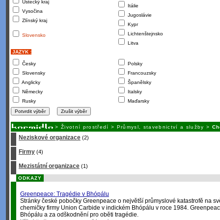
Ústecký kraj
Itálie
Vysočina
Jugoslávie
Zlínský kraj
Kypr
Lichtenštejnsko
Slovensko
Litva
JAZYK :
Česky
Polsky
Slovensky
Francouzsky
Anglicky
Španělsky
Německy
Italsky
Rusky
Maďarsky
>
Životní prostředí
>
Průmysl, stavebnictví a služby
>
Ch
Neziskové organizace
(2)
Firmy
(4)
Mezistátní organizace
(1)
ODKAZY
Greenpeace: Tragédie v Bhópálu
Stránky české pobočky Greenpeace o největší průmyslové katastrofě na svě
chemičky firmy Union Carbide v indickém Bhópálu v roce 1984. Greenpeac
Bhópálu a za odškodnění pro oběti tragédie.