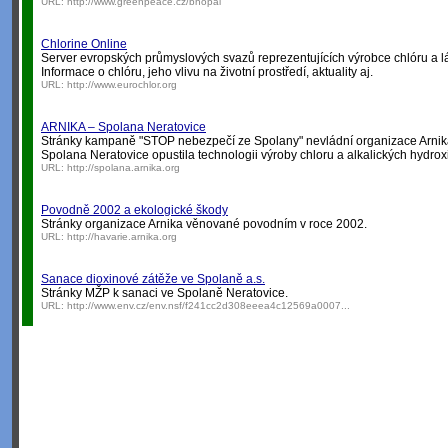
URL:
http://www.greenpeace.cz/bhopal
Chlorine Online
Server evropských průmyslových svazů reprezentujících výrobce chlóru a lá
Informace o chlóru, jeho vlivu na životní prostředí, aktuality aj.
URL:
http://www.eurochlor.org
ARNIKA – Spolana Neratovice
Stránky kampaně "STOP nebezpečí ze Spolany" nevládní organizace Arnik
Spolana Neratovice opustila technologii výroby chloru a alkalických hyd
URL:
http://spolana.arnika.org
Povodně 2002 a ekologické škody
Stránky organizace Arnika věnované povodním v roce 2002.
URL:
http://havarie.arnika.org
Sanace dioxinové zátěže ve Spolaně a.s.
Stránky MŽP k sanaci ve Spolaně Neratovice.
URL:
http://www.env.cz/env.nsf/f241cc2d308eeea4c12569a0007...