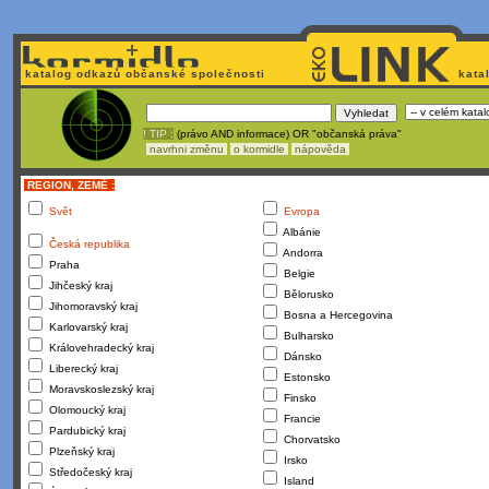
katalog odkazů občanské společnosti
kata
! TIP :
(právo AND informace) OR "občanská práva"
navrhni změnu
o kormidle
nápověda
REGION, ZEMĚ :
Svět
Evropa
Albánie
Česká republika
Andorra
Praha
Belgie
Jihčeský kraj
Bělorusko
Jihomoravský kraj
Bosna a Hercegovina
Karlovarský kraj
Bulharsko
Královehradecký kraj
Dánsko
Liberecký kraj
Estonsko
Moravskoslezský kraj
Finsko
Olomoucký kraj
Francie
Pardubický kraj
Chorvatsko
Plzeňský kraj
Irsko
Středočeský kraj
Island