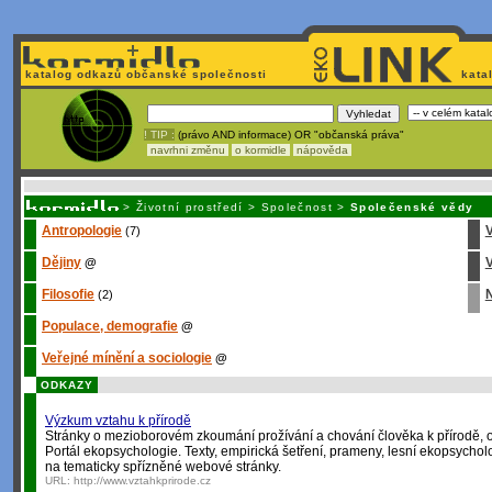
katalog odkazů občanské společnosti
kata
! TIP :
(právo AND informace) OR "občanská práva"
navrhni změnu
o kormidle
nápověda
Unavuje
vás tvorba stránek v HTML? Nemá webmaster
čas
na jejich aktualizac
>
Životní prostředí
>
Společnost
>
Společenské vědy
Antropologie
(7)
Dějiny
V
@
Filosofie
(2)
Populace, demografie
@
Veřejné mínění a sociologie
@
ODKAZY
Výzkum vztahu k přírodě
Stránky o mezioborovém zkoumání prožívání a chování člověka k přírodě, o 
Portál ekopsychologie. Texty, empirická šetření, prameny, lesní ekopsych
na tematicky spřízněné webové stránky.
URL:
http://www.vztahkprirode.cz