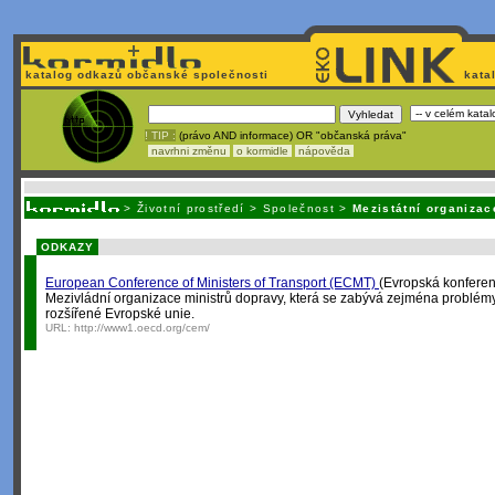
katalog odkazů občanské společnosti
kata
! TIP :
(právo AND informace) OR "občanská práva"
navrhni změnu
o kormidle
nápověda
Unavuje
vás tvorba stránek v HTML? Nemá webmaster
čas
na jejich aktualizac
>
Životní prostředí
>
Společnost
>
Mezistátní organizac
ODKAZY
European Conference of Ministers of Transport (ECMT)
(Evropská konferen
Mezivládní organizace ministrů dopravy, která se zabývá zejména problé
rozšířené Evropské unie.
URL:
http://www1.oecd.org/cem/