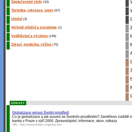
Společenské vědy
(10)
Turistika, rekreace, sport
V
(67)
Umění
C
(3)
Veřejné mínění a sociologie
Z
(1)
Vzdělávání a výchova
(149)
Zdraví, medicína, výživa
K
(70)
A
O
T
F
K
O
ODKAZY
Globalizace versus životní prostředí
Co je globalizace a jak souvisí se životním prostředím? Zaměřeno zvlášt
banky v Praze v září 2000. Zpravodajství, informace, akce, odkazy.
URL:
http://www.ekolist.cz/global.stm