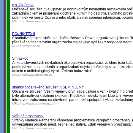
o.s. Za Opavu
Občanské sdružení "Za Opavu" je dobrovolným nevládním neziskovým obč
základním cílem je přispívání k ochraně kulturního dědictví, životního prostř
podmínek ve městě Opavě a jeho okolí, a s ním spojená informační, porade
URL:
http://www.zaopavu.cz
POužitý TEXtil
Charitativní projekt sběru použitého šatstva v Praze, organizovaný firmou Te
předáváno charitativním organizacím stejně jako výtěžek z recyklace nepouž
URL:
http://potex.cz/
Smraškod
Anketa slovenských nevládních ekologických organizací, ve které jsou kaž
podle názoru respondentů a organizátorů nejvíce poškodily slovenské životní
anketa o antiekologický výrok “Zelená haluz roku”.
URL:
http://www.smraskod.sk
stránky občanského sdružení VŠEMI VJEMY
Občanské sdružení Všemi vjemy v první řadě usiluje o vznik kvalitního před
bylo alternativou k státním školkám. Předškolní dětský lesní klub U tří vev
iniciativou, založenou na otevřené, partnerské spolupráci všech zúčastněn
URL:
http://www.vsemivjemy.cz/
Veřejná prostranství
Stránky Nadace Partnerství věnované problematice veřejných prostranství (ná
univerzálním prostoru měst. Teorie, legislativa, vztah veřejných prostranství
URL:
http://www.prostranstvi.cz