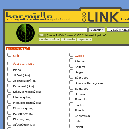
katalog odkazů občanské společnosti
kata
! TIP :
(právo AND informace) OR "občanská práva"
navrhni změnu
o kormidle
nápověda
REGION, ZEMĚ :
Svět
Evropa
Albánie
Česká republika
Andorra
Praha
Belgie
Jihčeský kraj
Bělorusko
Jihomoravský kraj
Bosna a Hercegovina
Karlovarský kraj
Bulharsko
Královehradecký kraj
Dánsko
Liberecký kraj
Estonsko
Moravskoslezský kraj
Finsko
Olomoucký kraj
Francie
Pardubický kraj
Chorvatsko
Plzeňský kraj
Irsko
Středočeský kraj
Island