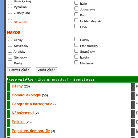
Ústecký kraj
Itálie
Vysočina
Jugoslávie
Zlínský kraj
Kypr
Lichtenštejnsko
Slovensko
Litva
JAZYK :
Česky
Polsky
Slovensky
Francouzsky
Anglicky
Španělsky
Německy
Italsky
Rusky
Maďarsky
>
Životní prostředí
>
Společnost
Dějiny
(26)
Domácí ekologie
N
(55)
Geografie a kartografie
S
(7)
Náboženství
(2)
Politika
P
(23)
Populace, demografie
M
(3)