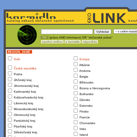
katalog odkazů občanské společnosti
kata
! TIP :
(právo AND informace) OR "občanská práva"
navrhni změnu
o kormidle
nápověda
REGION, ZEMĚ :
Svět
Evropa
Albánie
Česká republika
Andorra
Praha
Belgie
Jihčeský kraj
Bělorusko
Jihomoravský kraj
Bosna a Hercegovina
Karlovarský kraj
Bulharsko
Královehradecký kraj
Dánsko
Liberecký kraj
Estonsko
Moravskoslezský kraj
Finsko
Olomoucký kraj
Francie
Pardubický kraj
Chorvatsko
Plzeňský kraj
Irsko
Středočeský kraj
Island