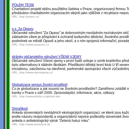
POužitý TEXtil
Charitativní projekt sběru použitého šatstva v Praze, organizovaný firmou Te
předáváno charitativním organizacím stejně jako výtěžek z recyklace nepouž
URL:
http://potex.cz/
o.s. Za Opavu
Občanské sdružení "Za Opavu" je dobrovolným nevládním neziskovým obč
základním cílem je přispívání k ochraně kulturního dědictví, životního prostř
podmínek ve městě Opavě a jeho okolí, a s ním spojená informační, porade
URL:
http://www.zaopavu.cz
stránky občanského sdružení VŠEMI VJEMY
Občanské sdružení Všemi vjemy v první řadě usiluje o vznik kvalitního před
bylo alternativou k státním školkám. Předškolní dětský lesní klub U tří vev
iniciativou, založenou na otevřené, partnerské spolupráci všech zúčastněn
URL:
http://www.vsemivjemy.cz/
Globalizace versus životní prostředí
Co je globalizace a jak souvisí se životním prostředím? Zaměřeno zvlášt
banky v Praze v září 2000. Zpravodajství, informace, akce, odkazy.
URL:
http://www.ekolist.cz/global.stm
Smraškod
Anketa slovenských nevládních ekologických organizací, ve které jsou kaž
podle názoru respondentů a organizátorů nejvíce poškodily slovenské životní
anketa o antiekologický výrok “Zelená haluz roku”.
URL:
http://www.smraskod.sk