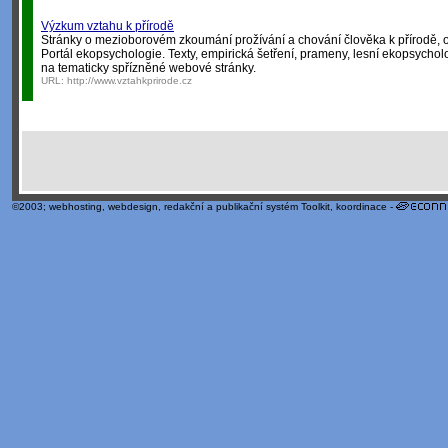
Výzkum vztahu k přírodě
Stránky o mezioborovém zkoumání prožívání a chování člověka k přírodě, o 
Portál ekopsychologie. Texty, empirická šetření, prameny, lesní ekopsych
na tematicky spřízněné webové stránky.
URL:
http://www.vztahkprirode.cz
©2003;
webhosting
,
webdesign
,
redakční a publikační systém Toolkit
, koordinace -