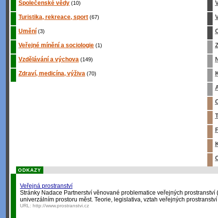
Společenské vědy
(10)
Turistika, rekreace, sport
V
(67)
Umění
C
(3)
Veřejné mínění a sociologie
Z
(1)
Vzdělávání a výchova
(149)
Zdraví, medicína, výživa
K
(70)
A
O
T
F
K
O
ODKAZY
Veřejná prostranství
Stránky Nadace Partnerství věnované problematice veřejných prostranství (ná
univerzálním prostoru měst. Teorie, legislativa, vztah veřejných prostranství
URL:
http://www.prostranstvi.cz