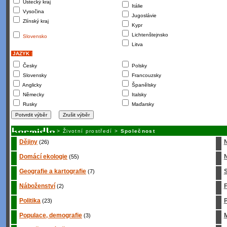
Ústecký kraj
Itálie
Vysočina
Jugoslávie
Zlínský kraj
Kypr
Lichtenštejnsko
Slovensko
Litva
JAZYK :
Česky
Polsky
Slovensky
Francouzsky
Anglicky
Španělsky
Německy
Italsky
Rusky
Maďarsky
>
Životní prostředí
>
Společnost
Dějiny
(26)
Domácí ekologie
N
(55)
Geografie a kartografie
S
(7)
Náboženství
(2)
Politika
P
(23)
Populace, demografie
M
(3)