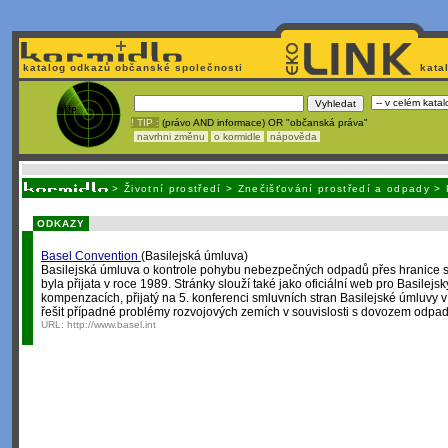
katalog odkazů občanské společnosti
kata
! TIP :
(právo AND informace) OR "občanská práva"
navrhni změnu
o kormidle
nápověda
Nechcete být závislí
na korporátech typu Google či Micro
>
Životní prostředí
>
Znečišťování prostředí a odpady
>
ODKAZY
Basel Convention
(Basilejská úmluva)
Basilejská úmluva o kontrole pohybu nebezpečných odpadů přes hranice st
byla přijata v roce 1989. Stránky slouží také jako oficiální web pro Basilej
kompenzacích, přijatý na 5. konferenci smluvních stran Basilejské úmluvy 
řešit případné problémy rozvojových zemích v souvislosti s dovozem odpad
URL:
http://www.basel.int