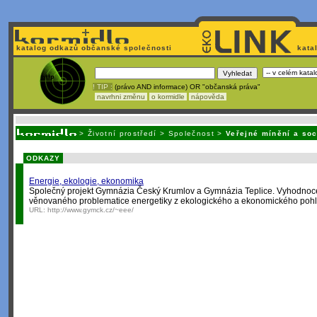
katalog odkazů občanské společnosti
kata
! TIP :
(právo AND informace) OR "občanská práva"
navrhni změnu
o kormidle
nápověda
Unavuje
vás tvorba stránek v HTML? Nemá webmaster
čas
na jejich aktualizac
>
Životní prostředí
>
Společnost
>
Veřejné mínění a soc
ODKAZY
Energie, ekologie, ekonomika
Společný projekt Gymnázia Český Krumlov a Gymnázia Teplice. Vyhodnoc
věnovaného problematice energetiky z ekologického a ekonomického poh
URL:
http://www.gymck.cz/~eee/