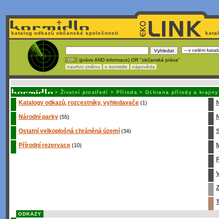
katalog odkazů občanské společnosti
kata
! TIP :
(právo AND informace) OR "občanská práva"
navrhni změnu
o kormidle
nápověda
Unavuje
vás tvorba stránek v HTML? Nemá webmaster
čas
na jejich aktualizac
>
Životní prostředí
>
Příroda
>
Ochrana přírody a krajiny
Katalogy odkazů, rozcestníky, vyhledavače
(1)
Národní parky
N
(55)
Ostatní velkoplošná chráněná území
S
(34)
Přírodní rezervace
M
(10)
P
Z
T
ODKAZY