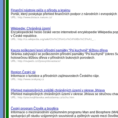
Finanční nástroje péče o přírodu a krajinu
Portál, který poskytuje přehled finančních podpor z národních i evropských 
URL:
http://www.dotace.nature.cz/
Wikipedie: Chráněná území
Encyklopedické heslo české verze internetové encyklopedie Wikipedia po
v České republice.
URL:
http://cs.wikipedia.org/wiki/Chr%C3%A1n%C4%9Bn%C3%A1_...
Kauza poškození lesní přírodní památky "Psí kuchyně" těžbou dřeva
Stránka zabývající se poškozením přírodní památky "Psí kuchyně" (okres S
holosečnou těžbou dřeva v přírodních bukových porostech.
URL:
http://mujweb.cz/Zpravy/devastace/
Region Český ráj
Informace o turistice a přírodních zajímavostech Českého ráje.
URL:
http://www.ceskyraj.cz
Přehled maloplošných zvláště chráněných území v okrese Jihlava
Přehled maloplošných chráněných území v okrese Jihlava se stručnou chara
URL:
http://ptactvojihlavska.webzdarma.cz/zchu.htm
Český program Člověk a biosféra
Informace o mezinárodním výzkumném programu Man and Biosphere (MA
spolupráci při studiu vzájemných souvislostí a zpětných vazeb mezi člověke