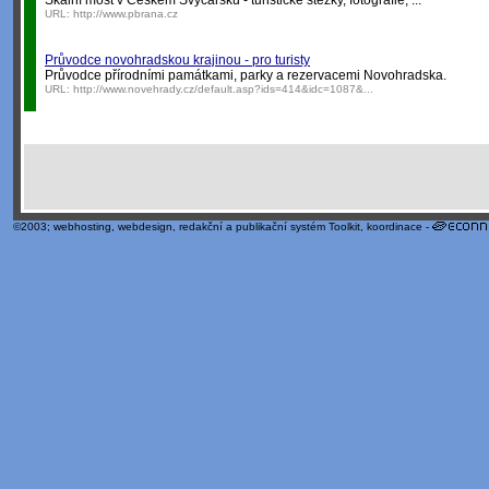
Skalní most v Českém Švýcarsku - turistické stezky, fotografie, ...
URL:
http://www.pbrana.cz
Průvodce novohradskou krajinou - pro turisty
Průvodce přírodními památkami, parky a rezervacemi Novohradska.
URL:
http://www.novehrady.cz/default.asp?ids=414&idc=1087&...
©2003;
webhosting
,
webdesign
,
redakční a publikační systém Toolkit
, koordinace -