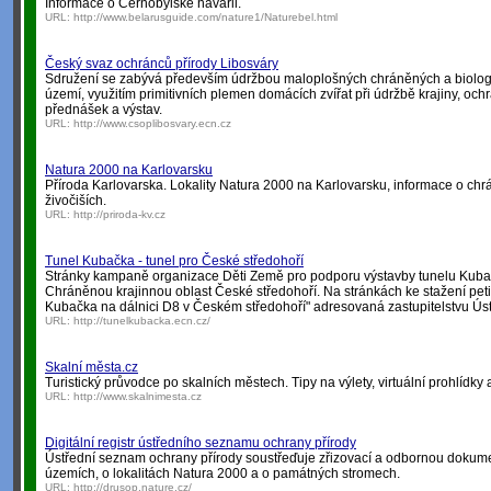
Informace o Černobylské havárii.
URL:
http://www.belarusguide.com/nature1/Naturebel.html
Český svaz ochránců přírody Libosváry
Sdružení se zabývá především údržbou maloplošných chráněných a biolo
území, využitím primitivních plemen domácích zvířat při údržbě krajiny, oc
přednášek a výstav.
URL:
http://www.csoplibosvary.ecn.cz
Natura 2000 na Karlovarsku
Příroda Karlovarska. Lokality Natura 2000 na Karlovarsku, informace o chr
živočiších.
URL:
http://priroda-kv.cz
Tunel Kubačka - tunel pro České středohoří
Stránky kampaně organizace Děti Země pro podporu výstavby tunelu Kubač
Chráněnou krajinnou oblast České středohoří. Na stránkách ke stažení pet
Kubačka na dálnici D8 v Českém středohoří" adresovaná zastupitelstvu Ús
URL:
http://tunelkubacka.ecn.cz/
Skalní města.cz
Turistický průvodce po skalních městech. Tipy na výlety, virtuální prohlídky a
URL:
http://www.skalnimesta.cz
Digitální registr ústředního seznamu ochrany přírody
Ústřední seznam ochrany přírody soustřeďuje zřizovací a odbornou dokume
územích, o lokalitách Natura 2000 a o památných stromech.
URL:
http://drusop.nature.cz/