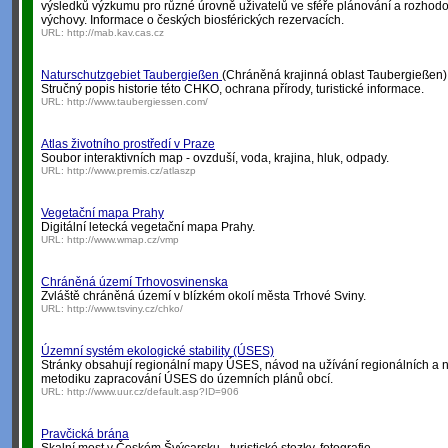
výsledků výzkumu pro různé úrovně uživatelů ve sféře plánování a rozhodov
výchovy. Informace o českých biosférických rezervacích.
URL:
http://mab.kav.cas.cz
Naturschutzgebiet Taubergießen
(Chráněná krajinná oblast Taubergießen)
Stručný popis historie této CHKO, ochrana přírody, turistické informace.
URL:
http://www.taubergiessen.com/
Atlas životního prostředí v Praze
Soubor interaktivních map - ovzduší, voda, krajina, hluk, odpady.
URL:
http://www.premis.cz/atlaszp
Vegetační mapa Prahy
Digitální letecká vegetační mapa Prahy.
URL:
http://www.wmap.cz/vmp
Chráněná území Trhovosvinenska
Zvláště chráněná území v blízkém okolí města Trhové Sviny.
URL:
http://www.tsviny.cz/chko/
Územní systém ekologické stability (ÚSES)
Stránky obsahují regionální mapy ÚSES, návod na užívání regionálních a
metodiku zapracování ÚSES do územních plánů obcí.
URL:
http://www.uur.cz/default.asp?ID=906
Pravčická brána