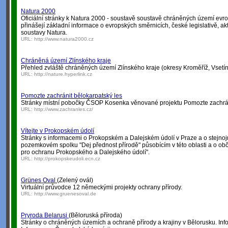
Natura 2000
Oficiální stránky k Natura 2000 - soustavě soustavě chráněných území ev
přinášejí základní informace o evropských směrnicích, české legislativě, aktu
soustavy Natura.
URL:
http://www.natura2000.cz
Chráněná území Zlínského kraje
Přehled zvláště chráněných území Zlínského kraje (okresy Kroměříž, Vsetín,
URL:
http://nature.hyperlink.cz
Pomozte zachránit bělokarpatský les
Stránky místní pobočky ČSOP Kosenka věnované projektu Pomozte zachráni
URL:
http://www.zachranles.cz/
Vítejte v Prokopském údolí
Stránky s informacemi o Prokopském a Dalejském údolí v Praze a o stejno
pozemkovém spolku "Dej přednost přírodě" působícím v této oblasti a o o
pro ochranu Prokopského a Dalejského údolí".
URL:
http://prokopskeudoli.ecn.cz
Grünes Oval
(Zelený ovál)
Virtuální průvodce 12 německými projekty ochrany přírody.
URL:
http://www.gruenesoval.de
Pryroda Belarusi
(Běloruská příroda)
Stránky o chráněných územích a ochraně přírody a krajiny v Bělorusku. In