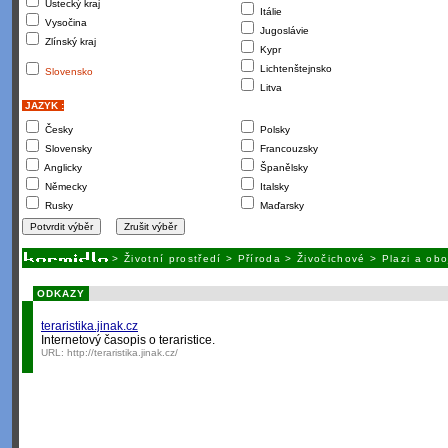
Ústecký kraj
Itálie
Vysočina
Jugoslávie
Zlínský kraj
Kypr
Lichtenštejnsko
Slovensko
Litva
JAZYK :
Česky
Polsky
Slovensky
Francouzsky
Anglicky
Španělsky
Německy
Italsky
Rusky
Maďarsky
>
Životní prostředí
>
Příroda
>
Živočichové
>
Plazi a obo
ODKAZY
teraristika.jinak.cz
Internetový časopis o teraristice.
URL:
http://teraristika.jinak.cz/