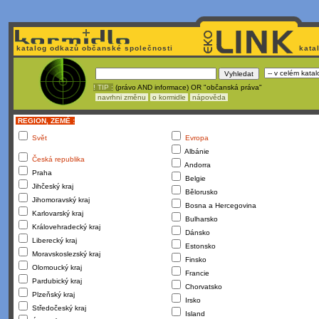
katalog odkazů občanské společnosti
kata
! TIP :
(právo AND informace) OR "občanská práva"
navrhni změnu
o kormidle
nápověda
REGION, ZEMĚ :
Svět
Evropa
Albánie
Česká republika
Andorra
Praha
Belgie
Jihčeský kraj
Bělorusko
Jihomoravský kraj
Bosna a Hercegovina
Karlovarský kraj
Bulharsko
Královehradecký kraj
Dánsko
Liberecký kraj
Estonsko
Moravskoslezský kraj
Finsko
Olomoucký kraj
Francie
Pardubický kraj
Chorvatsko
Plzeňský kraj
Irsko
Středočeský kraj
Island