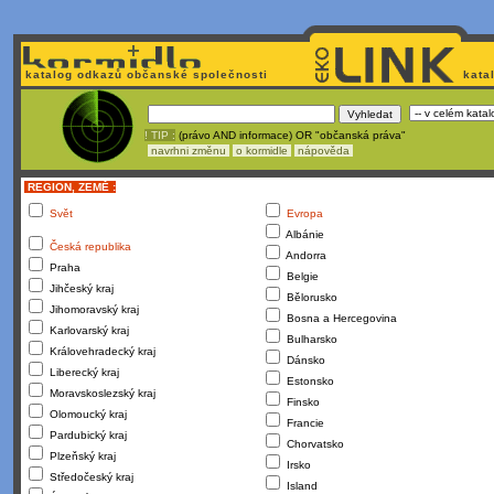
katalog odkazů občanské společnosti
kata
! TIP :
(právo AND informace) OR "občanská práva"
navrhni změnu
o kormidle
nápověda
REGION, ZEMĚ :
Svět
Evropa
Albánie
Česká republika
Andorra
Praha
Belgie
Jihčeský kraj
Bělorusko
Jihomoravský kraj
Bosna a Hercegovina
Karlovarský kraj
Bulharsko
Královehradecký kraj
Dánsko
Liberecký kraj
Estonsko
Moravskoslezský kraj
Finsko
Olomoucký kraj
Francie
Pardubický kraj
Chorvatsko
Plzeňský kraj
Irsko
Středočeský kraj
Island