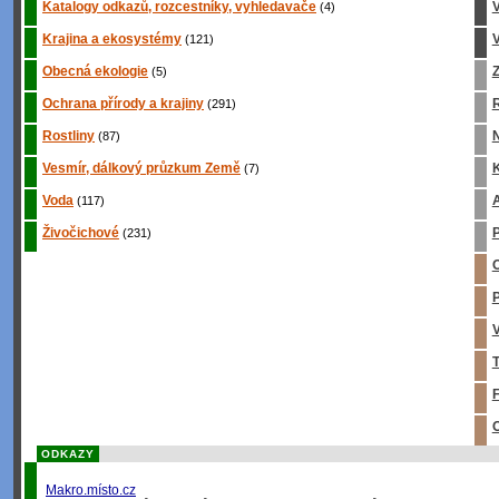
Katalogy odkazů, rozcestníky, vyhledavače
(4)
Krajina a ekosystémy
V
(121)
Obecná ekologie
Z
(5)
Ochrana přírody a krajiny
R
(291)
Rostliny
(87)
Vesmír, dálkový průzkum Země
K
(7)
Voda
A
(117)
Živočichové
P
(231)
O
P
V
T
F
O
ODKAZY
Makro.místo.cz