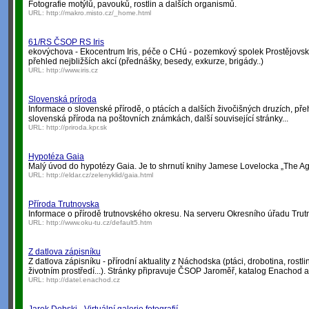
Fotografie motýlů, pavouků, rostlin a dalších organismů.
URL:
http://makro.misto.cz/_home.html
61/RS ČSOP RS Iris
ekovýchova - Ekocentrum Iris, péče o CHú - pozemkový spolek Prostějovsk
přehled nejbližších akcí (přednášky, besedy, exkurze, brigády..)
URL:
http://www.iris.cz
Slovenská príroda
Informace o slovenské přírodě, o ptácích a dalších živočišných druzích, přeh
slovenská příroda na poštovních známkách, další související stránky...
URL:
http://priroda.kpr.sk
Hypotéza Gaia
Malý úvod do hypotézy Gaia. Je to shrnutí knihy Jamese Lovelocka „The Ag
URL:
http://eldar.cz/zelenyklid/gaia.html
Příroda Trutnovska
Informace o přírodě trutnovského okresu. Na serveru Okresního úřadu Trut
URL:
http://www.oku-tu.cz/default5.htm
Z datlova zápisníku
Z datlova zápisníku - přírodní aktuality z Náchodska (ptáci, drobotina, rostli
životním prostředí...). Stránky připravuje ČSOP Jaroměř, katalog Enachod 
URL:
http://datel.enachod.cz