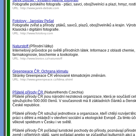
Jarek Debski - Virtuální galerie fotografií
Fotografie polského fotografa - ptáci, savci, obojživelníci a plazi, hmyz, rostli
URL:
http://www.jarek-debski.com
Fotolovy - Jaroslav Pešat
Fotografie zvířat a přírody: ptáků, savců, plazů, obojživelníků a krajin. Výrob
Klasická i digitální fotografie.
URL:
http://www.fotolovy.com
Naturstoff
(Přírodní látky)
Internetový průvodce po světě přírodních látek. Informace z oblasti chemie, 
farmakognosie, biochemie a toxikologie.
URL:
http://www.biotox.cz/naturstoff
Greenpeace ČR: Ochrana klimatu
Stránky Greenpeace ČR věnované klimatickým změnám.
URL:
http://www.greenpeace.cz/klima.shtml
Přátelé přírody ČR
(Naturefriends Czechia)
Přátelé přírody ČR jsou národní nezisková organizace, která je součástí ce
sdružujícího 500.000 členů. V současnosti má 8 základních článků a člensk
České republice.
Přátelé přírody ČR sdružují jednotlivce a organizace, kteří chtějí rozvíjet tě
práci s dětmi a mládeží v otevření sociální a ekologické Evropě. Za tímto úč
věkové spektrum v Česku i ve světě.
Přátelé přírody ČR pořádají turistické pochody do přírody, poznávají přírodní
země i přilehlých států, sami pořádají anebo se zúčastňují kulturních akcí a