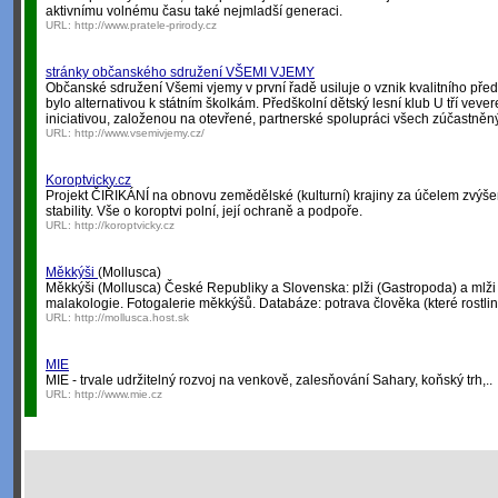
aktivnímu volnému času také nejmladší generaci.
URL:
http://www.pratele-prirody.cz
stránky občanského sdružení VŠEMI VJEMY
Občanské sdružení Všemi vjemy v první řadě usiluje o vznik kvalitního před
bylo alternativou k státním školkám. Předškolní dětský lesní klub U tří vev
iniciativou, založenou na otevřené, partnerské spolupráci všech zúčastněn
URL:
http://www.vsemivjemy.cz/
Koroptvicky.cz
Projekt ČIŘIKÁNÍ na obnovu zemědělské (kulturní) krajiny za účelem zvýšení
stability. Vše o koroptvi polní, její ochraně a podpoře.
URL:
http://koroptvicky.cz
Měkkýši
(Mollusca)
Měkkýši (Mollusca) České Republiky a Slovenska: plži (Gastropoda) a mlži 
malakologie. Fotogalerie měkkýšů. Databáze: potrava člověka (které rostliny,
URL:
http://mollusca.host.sk
MIE
MIE - trvale udržitelný rozvoj na venkově, zalesňování Sahary, koňský trh,..
URL:
http://www.mie.cz