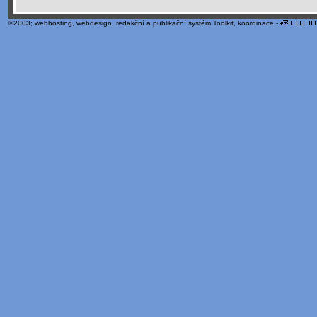
©2003;
webhosting
,
webdesign
,
redakční a publikační systém Toolkit
, koordinace -