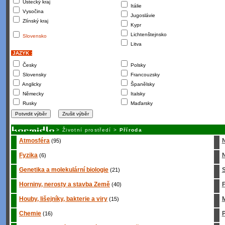
Ústecký kraj
Itálie
Vysočina
Jugoslávie
Zlínský kraj
Kypr
Lichtenštejnsko
Slovensko
Litva
JAZYK :
Česky
Polsky
Slovensky
Francouzsky
Anglicky
Španělsky
Německy
Italsky
Rusky
Maďarsky
>
Životní prostředí
>
Příroda
Atmosféra
(95)
Fyzika
N
(6)
Genetika a molekulární biologie
S
(21)
Horniny, nerosty a stavba Země
(40)
Houby, lišejníky, bakterie a viry
M
(15)
Chemie
P
(16)