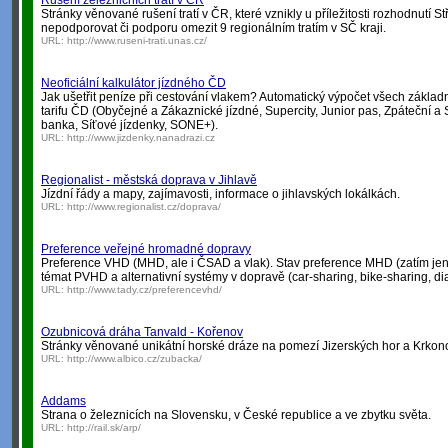
Rušení železničních tratí v ČR
Stránky věnované rušení tratí v ČR, které vznikly u příležitosti rozhodnutí 
nepodporovat či podporu omezit 9 regionálním tratím v SČ kraji.
URL:
http://www.ruseni-trati.unas.cz/
Neoficiální kalkulátor jízdného ČD
Jak ušetřit peníze při cestování vlakem? Automatický výpočet všech základ
tarifu ČD (Obyčejné a Zákaznické jízdné, Supercity, Junior pas, Zpáteční a
banka, Síťové jízdenky, SONE+).
URL:
http://www.jizdenky.nanadrazi.cz
Regionalist - městská doprava v Jihlavě
Jízdní řády a mapy, zajímavosti, informace o jihlavských lokálkách.
URL:
http://www.regionalist.cz/doprava/
Preference veřejné hromadné dopravy
Preference VHD (MHD, ale i ČSAD a vlak). Stav preference MHD (zatím jen
témat PVHD a alternativní systémy v dopravě (car-sharing, bike-sharing, dial
URL:
http://www.tady.cz/preferencevhd/
Ozubnicová dráha Tanvald - Kořenov
Stránky věnované unikátní horské dráze na pomezí Jizerských hor a Krkon
URL:
http://www.albico.cz/zubacka/
Addams
Strana o železnicích na Slovensku, v České republice a ve zbytku světa.
URL:
http://rail.sk/arp/