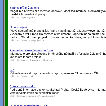
Stránky přátel železnic
Magazín o železniční a městské dopravě. Množství informací a odkazů týkaj
městské hromadné dopravy.
URL:
http://spz.logout.cz
Nové spojení
"Nové spojení" má propojit žst. Praha hlavní nádraží a Masarykovo nádraží s
Vysočany a žst. Praha-Holešovice a tím umožnit kapacitní napojení tratí z
nádraží. Oficiální web projektu, historie, technické údaje, mapy, fotomontáž
URL:
http://www.novespojeni.cz
Přestavba železničního uzlu Brno
Informace o projektu přesunu brněnského nádraží a přestavby železničního
kanceláře tohoto projektu.
URL:
http://www.zeleznicni-uzel-brno.cz
CP
Vyhledávání vlakových a autobusových spojení na Slovensku a v ČR.
URL:
http://www.cp.sk
4. železniční koridor
Podrobné informace o rekonstrukci trati Praha - České Budějovice, informac
vysokorychlostních železničních tratích.
URL:
http://www.mujweb.cz/www/4koridor/