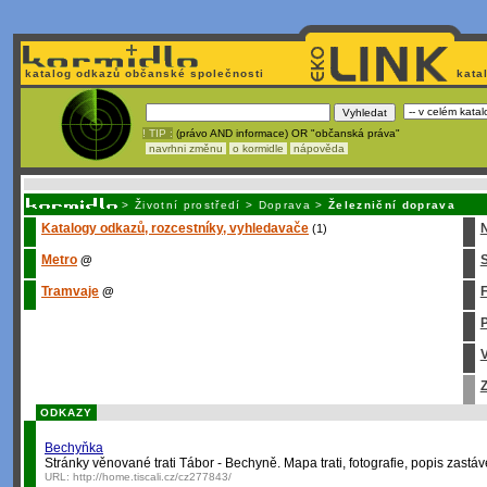
katalog odkazů občanské společnosti
kata
! TIP :
(právo AND informace) OR "občanská práva"
navrhni změnu
o kormidle
nápověda
Unavuje
vás tvorba stránek v HTML? Nemá webmaster
čas
na jejich aktualizac
>
Životní prostředí
>
Doprava
>
Železniční doprava
Katalogy odkazů, rozcestníky, vyhledavače
(1)
Metro
S
@
Tramvaje
@
P
V
Z
ODKAZY
Bechyňka
Stránky věnované trati Tábor - Bechyně. Mapa trati, fotografie, popis zastáve
URL:
http://home.tiscali.cz/cz277843/