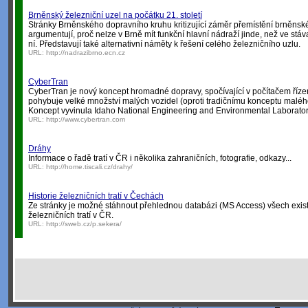
Brněnský železniční uzel na počátku 21. století
Stránky Brněnského dopravního kruhu kritizující záměr přemístění brněnsk
argumentují, proč nelze v Brně mít funkční hlavní nádraží jinde, než ve stáv
ní. Představují také alternativní náměty k řešení celého železničního uzlu.
URL:
http://nadrazibrno.ecn.cz
CyberTran
CyberTran je nový koncept hromadné dopravy, spočívající v počítačem řízené
pohybuje velké množství malých vozidel (oproti tradičnímu konceptu malého
Koncept vyvinula Idaho National Engineering and Environmental Laborato
URL:
http://www.cybertran.com
Dráhy
Informace o řadě tratí v ČR i několika zahraničních, fotografie, odkazy...
URL:
http://home.tiscali.cz/drahy/
Historie železničních tratí v Čechách
Ze stránky je možné stáhnout přehlednou databázi (MS Access) všech exist
železničních tratí v ČR.
URL:
http://sweb.cz/p.sekera/