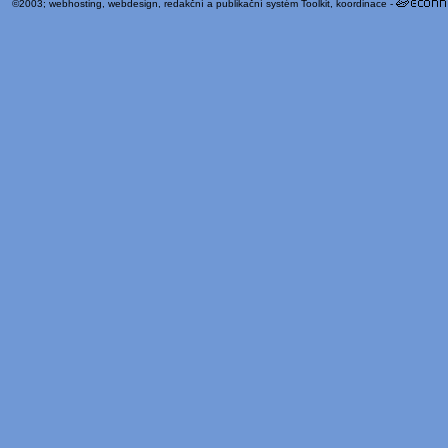
©2003;
webhosting
,
webdesign
,
redakční a publikační systém Toolkit
, koordinace -