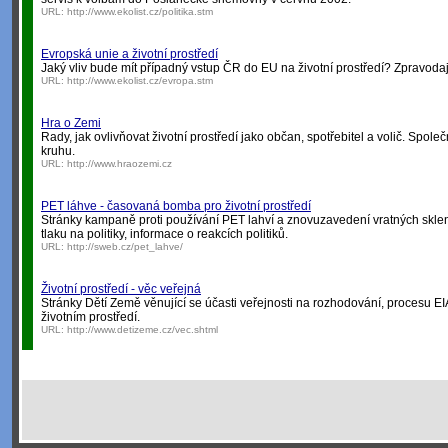
URL:
http://www.ekolist.cz/politika.stm
Evropská unie a životní prostředí
Jaký vliv bude mít případný vstup ČR do EU na životní prostředí? Zpravodajs
URL:
http://www.ekolist.cz/evropa.stm
Hra o Zemi
Rady, jak ovlivňovat životní prostředí jako občan, spotřebitel a volič. Sp
kruhu.
URL:
http://www.hraozemi.cz
PET láhve - časovaná bomba pro životní prostředí
Stránky kampaně proti používání PET lahví a znovuzavedení vratných sklen
tlaku na politiky, informace o reakcích politiků.
URL:
http://sweb.cz/pet_lahve/
Životní prostředí - věc veřejná
Stránky Dětí Země věnující se účasti veřejnosti na rozhodování, procesu EI
životním prostředí.
URL:
http://www.detizeme.cz/vec.shtml