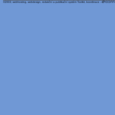
©2003;
webhosting
,
webdesign
,
redakční a publikační systém Toolkit
, koordinace -