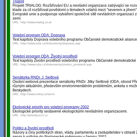
Trialog
Projekt TRIALOG: Rozšiřování EU a nevládní organizace zabývající se ro
klade za cíl rozšiřovat povědomí o tématech vztahů mezi "severem a jihem"
Evropské unie a podporuje vytváření společné sítě nevládních organizací 
zemí.
URL:
http://www.trialog.or.at
Volební program ODA: Doprava
Text kapitoly Doprava volebního programu Občanské demokratické aliance
URL:
http://www.oda.cz/dokumenty/doprava.asp
Volební program ODA: Životní prostředí
Text kapitoly Životní prostředí volebního programu Občanské demokratické 
URL:
http://www.oda.cz/dokumenty/zivotni_prostredi.asp
Senátorka RNDr. J. Seitlová
Osobní webová prezentace senátorky RNDr. Jitky Seitlové (ODA, obvod Přer
různým aktuálním, především environmentálním problémům, anketa o možn
Beskydech.
URL:
http://www.volny.cz/senn
Ekologické priority pro volební programy 2002
Ekologické priority sestavené ekologickými nevládními organizacemi.
URL:
http://priority.ecn.cz
Politici a životní prostředí
Názory a činy politických stran, vlády, parlamentu a zastupitelstev v oblasti 
servis k volbám do Poslanecké sněmovny v červnu 2002.