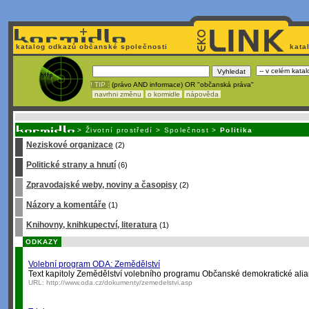
katalog odkazů občanské společnosti
kata
! TIP :
(právo AND informace) OR "občanská práva"
navrhni změnu
o kormidle
nápověda
Unavuje
vás tvorba stránek v HTML? Nemá webmaster
čas
na jejich aktualizac
>
Životní prostředí
>
Společnost
>
Politika
Neziskové organizace
(2)
Politické strany a hnutí
(6)
Zpravodajské weby, noviny a časopisy
(2)
Názory a komentáře
(1)
Knihovny, knihkupectví, literatura
(1)
ODKAZY
Volební program ODA: Zemědělství
Text kapitoly Zemědělství volebního programu Občanské demokratické alia
URL:
http://www.oda.cz/dokumenty/zemedelstvi.asp