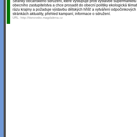
Stránky občanského sdružení, které vystupuje proti výstavbě supermarketů 
obecního zastupitelstva a chce prosadit do obecní politiky ekologická téma
rázu krajiny a požaduje výstavbu dětských hřišť a vytváření odpočinkových
stránkách aktuality, přehled kampaní, informace o sdružení.
URL:
http://tisnovsko.magdalena.cz