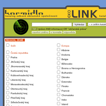
katalog odkazů občanské společnosti
kata
! TIP :
(právo AND informace) OR "občanská práva"
navrhni změnu
o kormidle
nápověda
REGION, ZEMĚ :
Svět
Evropa
Albánie
Česká republika
Andorra
Praha
Belgie
Jihčeský kraj
Bělorusko
Jihomoravský kraj
Bosna a Hercegovina
Karlovarský kraj
Bulharsko
Královehradecký kraj
Dánsko
Liberecký kraj
Estonsko
Moravskoslezský kraj
Finsko
Olomoucký kraj
Francie
Pardubický kraj
Chorvatsko
Plzeňský kraj
Irsko
Středočeský kraj
Island