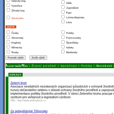
Ústecký kraj
Itálie
Vysočina
Jugoslávie
Zlínský kraj
Kypr
Lichtenštejnsko
Slovensko
Litva
JAZYK :
Česky
Polsky
Slovensky
Francouzsky
Anglicky
Španělsky
Německy
Italsky
Rusky
Maďarsky
>
Životní prostředí
>
Společnost
>
Politika
>
Neziskové 
ODKAZY
Zelený kruh
Asociace nevládních neziskových organizací působících v ochraně životníh
rozvoj občanského sektoru v oblasti ochrany životního prostředí a zapojován
implementace politiky životního prostředí. V rámci Zeleného kruhu pracuje
centrum pro veřejnost a legislativní centrum.
URL:
http://www.zelenykruh.cz
Za sebevědomé Tišnovsko