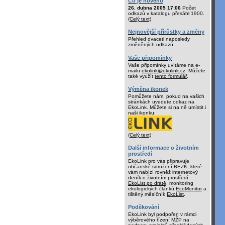
Co je nového
26. dubna 2005 17:06
Počet
odkazů v katalogu přesáhl 1900.
(Celý text)
Nejnovější přírůstky a změny
Přehled dvaceti naposledy
změněných odkazů
Vaše připomínky
Vaše připomínky uvítáme na e-
mailu
ekolink@ekolink.cz
. Můžete
také využít
tento formulář
.
Výměna ikonek
Pomůžete nám, pokud na vašich
stránkách uvedete odkaz na
EkoLink. Můžete si na ně umístit i
naši ikonku:
.
(Celý text)
Další informace o životním
prostředí
EkoLink pro vás připravuje
občanské sdružení BEZK
, které
vám nabízí rovněž internetový
deník o životním prostředí
EkoList po drátě
, monitoring
ekologických článků
EcoMonitor
a
tištěný měsíčník
EkoList
.
Poděkování
EkoLink byl podpořen v rámci
výběrového řízení MŽP na