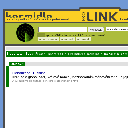
katalog odkazů občanské společnosti
kata
! TIP :
(právo AND informace) OR "občanská práva"
navrhni změnu
o kormidle
nápověda
Unavuje
vás tvorba stránek v HTML? N
>
Životní prostředí
>
Ekologická politika
>
Názory a kom
ODKAZY
Globalizace - Diskuse
Diskuse o globalizaci, Světové bance, Mezinárodním měnovém fondu a jeji
URL:
http://globalizace.ecn.cz/diskuse/list.php?f=5