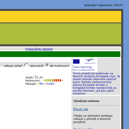
spravující organizace:
BEZK
o, rychle a sami
:
Vyzkoušejte zdarma!
odkazy seřaď :
abecedně
dle hodnocení
Tento projekt byl realizován za
finanční podpory Evropské unie. Za
Jazyk: ČJ, AJ
obsah stránek odpovídá výlučně
Hodnocení:
autor. Stránky nereprezentují
Hlasujte:
líbí
nelíbí
názory Evropské komise a
Evropská komise neodpovídá za
použití informací, jež jsou jejich
obsahem.
Výměnná reklama:
EkoLink
Vítejte na stránkách katalogu
odkazů o přírodě a životním
prostředí.