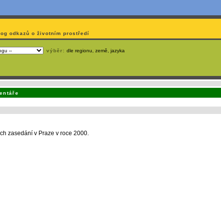
log odkazů o životním prostředí
výběr:
dle regionu, země, jazyka
emá webmaster
čas
na jejich aktualizaci? S
publikačním systémem TOOLKIT
to zvládnete
snadn
entáře
ch zasedání v Praze v roce 2000.