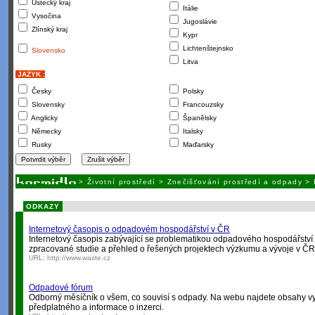
Ústecký kraj
Itálie
Vysočina
Jugoslávie
Zlínský kraj
Kypr
Lichtenštejnsko
Slovensko
Litva
JAZYK :
Česky
Polsky
Slovensky
Francouzsky
Anglicky
Španělsky
Německy
Italsky
Rusky
Maďarsky
>
Životní prostředí
>
Znečišťování prostředí a odpady
>
ODKAZY
Internetový časopis o odpadovém hospodářství v ČR
Internetový časopis zabývající se problematikou odpadového hospodářství 
zpracované studie a přehled o řešených projektech výzkumu a vývoje v ČR
URL:
http://www.waste.cz
Odpadové fórum
Odborný měsíčník o všem, co souvisí s odpady. Na webu najdete obsahy vy
předplatného a informace o inzerci.