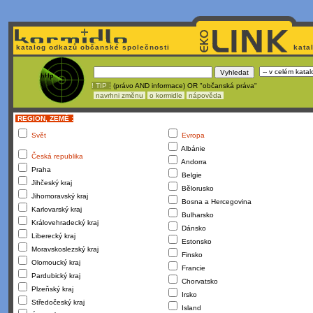
katalog odkazů občanské společnosti
kata
! TIP :
(právo AND informace) OR "občanská práva"
navrhni změnu
o kormidle
nápověda
REGION, ZEMĚ :
Svět
Evropa
Albánie
Česká republika
Andorra
Praha
Belgie
Jihčeský kraj
Bělorusko
Jihomoravský kraj
Bosna a Hercegovina
Karlovarský kraj
Bulharsko
Královehradecký kraj
Dánsko
Liberecký kraj
Estonsko
Moravskoslezský kraj
Finsko
Olomoucký kraj
Francie
Pardubický kraj
Chorvatsko
Plzeňský kraj
Irsko
Středočeský kraj
Island