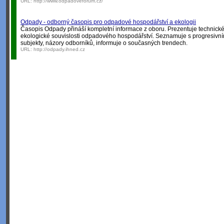
URL:
http://www.odpadoveforum.cz/
Odpady - odborný časopis pro odpadové hospodářství a ekologii
Časopis Odpady přináší kompletní informace z oboru. Prezentuje technické
ekologické souvislosti odpadového hospodářství. Seznamuje s progresivním
subjekty, názory odborníků, informuje o současných trendech.
URL:
http://odpady.ihned.cz