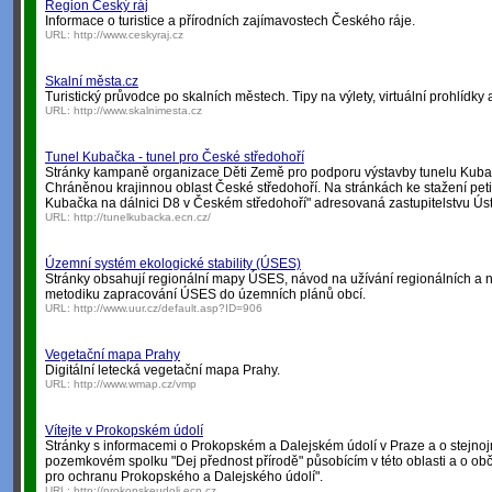
Region Český ráj
Informace o turistice a přírodních zajímavostech Českého ráje.
URL:
http://www.ceskyraj.cz
Skalní města.cz
Turistický průvodce po skalních městech. Tipy na výlety, virtuální prohlídky a
URL:
http://www.skalnimesta.cz
Tunel Kubačka - tunel pro České středohoří
Stránky kampaně organizace Děti Země pro podporu výstavby tunelu Kubač
Chráněnou krajinnou oblast České středohoří. Na stránkách ke stažení pet
Kubačka na dálnici D8 v Českém středohoří" adresovaná zastupitelstvu Ús
URL:
http://tunelkubacka.ecn.cz/
Územní systém ekologické stability (ÚSES)
Stránky obsahují regionální mapy ÚSES, návod na užívání regionálních a
metodiku zapracování ÚSES do územních plánů obcí.
URL:
http://www.uur.cz/default.asp?ID=906
Vegetační mapa Prahy
Digitální letecká vegetační mapa Prahy.
URL:
http://www.wmap.cz/vmp
Vítejte v Prokopském údolí
Stránky s informacemi o Prokopském a Dalejském údolí v Praze a o stejno
pozemkovém spolku "Dej přednost přírodě" působícím v této oblasti a o o
pro ochranu Prokopského a Dalejského údolí".
URL:
http://prokopskeudoli.ecn.cz