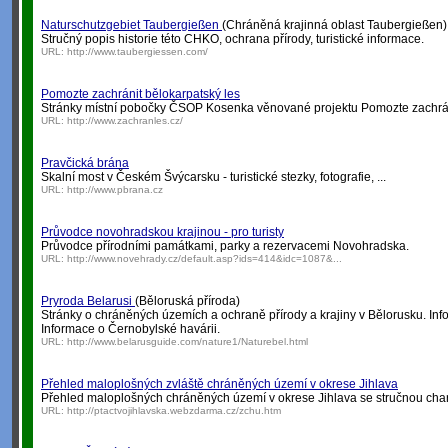
Naturschutzgebiet Taubergießen
(Chráněná krajinná oblast Taubergießen)
Stručný popis historie této CHKO, ochrana přírody, turistické informace.
URL:
http://www.taubergiessen.com/
Pomozte zachránit bělokarpatský les
Stránky místní pobočky ČSOP Kosenka věnované projektu Pomozte zachráni
URL:
http://www.zachranles.cz/
Pravčická brána
Skalní most v Českém Švýcarsku - turistické stezky, fotografie, ...
URL:
http://www.pbrana.cz
Průvodce novohradskou krajinou - pro turisty
Průvodce přírodními památkami, parky a rezervacemi Novohradska.
URL:
http://www.novehrady.cz/default.asp?ids=414&idc=1087&...
Pryroda Belarusi
(Běloruská příroda)
Stránky o chráněných územích a ochraně přírody a krajiny v Bělorusku. In
Informace o Černobylské havárii.
URL:
http://www.belarusguide.com/nature1/Naturebel.html
Přehled maloplošných zvláště chráněných území v okrese Jihlava
Přehled maloplošných chráněných území v okrese Jihlava se stručnou chara
URL:
http://ptactvojihlavska.webzdarma.cz/zchu.htm