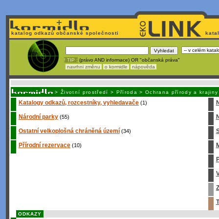
katalog odkazů občanské společnosti
kata
! TIP :
(právo AND informace) OR "občanská práva"
navrhni změnu
o kormidle
nápověda
Unavuje
vás tvorba stránek v HTML? Nemá webmaster
čas
na jejich aktualizac
>
Životní prostředí
>
Příroda
>
Ochrana přírody a krajiny
Katalogy odkazů, rozcestníky, vyhledavače
(1)
Národní parky
N
(55)
Ostatní velkoplošná chráněná území
S
(34)
Přírodní rezervace
M
(10)
P
Z
T
ODKAZY