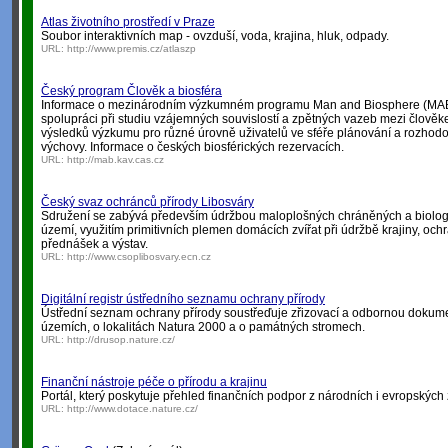
Atlas životního prostředí v Praze
Soubor interaktivních map - ovzduší, voda, krajina, hluk, odpady.
URL:
http://www.premis.cz/atlaszp
Český program Člověk a biosféra
Informace o mezinárodním výzkumném programu Man and Biosphere (MA
spolupráci při studiu vzájemných souvislostí a zpětných vazeb mezi člověke
výsledků výzkumu pro různé úrovně uživatelů ve sféře plánování a rozhodov
výchovy. Informace o českých biosférických rezervacích.
URL:
http://mab.kav.cas.cz
Český svaz ochránců přírody Libosváry
Sdružení se zabývá především údržbou maloplošných chráněných a biolo
území, využitím primitivních plemen domácích zvířat při údržbě krajiny, oc
přednášek a výstav.
URL:
http://www.csoplibosvary.ecn.cz
Digitální registr ústředního seznamu ochrany přírody
Ústřední seznam ochrany přírody soustřeďuje zřizovací a odbornou dokume
územích, o lokalitách Natura 2000 a o památných stromech.
URL:
http://drusop.nature.cz/
Finanční nástroje péče o přírodu a krajinu
Portál, který poskytuje přehled finančních podpor z národních i evropských 
URL:
http://www.dotace.nature.cz/