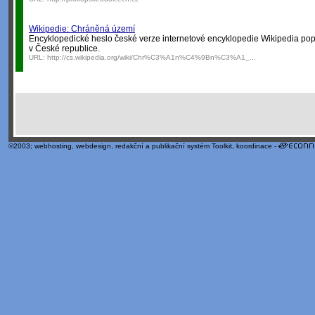
Wikipedie: Chráněná území
Encyklopedické heslo české verze internetové encyklopedie Wikipedia po
v České republice.
URL:
http://cs.wikipedia.org/wiki/Chr%C3%A1n%C4%9Bn%C3%A1_...
©2003;
webhosting
,
webdesign
,
redakční a publikační systém Toolkit
, koordinace -