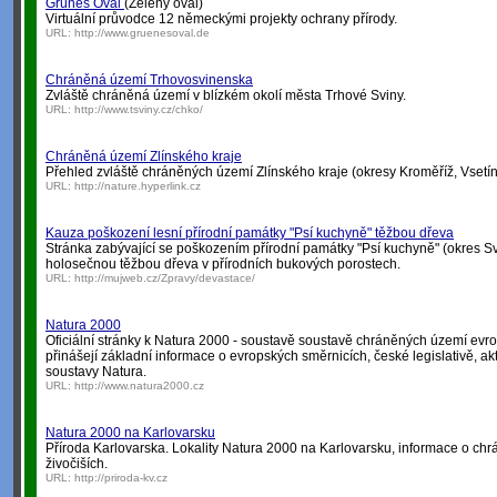
Grünes Oval
(Zelený ovál)
Virtuální průvodce 12 německými projekty ochrany přírody.
URL:
http://www.gruenesoval.de
Chráněná území Trhovosvinenska
Zvláště chráněná území v blízkém okolí města Trhové Sviny.
URL:
http://www.tsviny.cz/chko/
Chráněná území Zlínského kraje
Přehled zvláště chráněných území Zlínského kraje (okresy Kroměříž, Vsetín,
URL:
http://nature.hyperlink.cz
Kauza poškození lesní přírodní památky "Psí kuchyně" těžbou dřeva
Stránka zabývající se poškozením přírodní památky "Psí kuchyně" (okres S
holosečnou těžbou dřeva v přírodních bukových porostech.
URL:
http://mujweb.cz/Zpravy/devastace/
Natura 2000
Oficiální stránky k Natura 2000 - soustavě soustavě chráněných území ev
přinášejí základní informace o evropských směrnicích, české legislativě, aktu
soustavy Natura.
URL:
http://www.natura2000.cz
Natura 2000 na Karlovarsku
Příroda Karlovarska. Lokality Natura 2000 na Karlovarsku, informace o chr
živočiších.
URL:
http://priroda-kv.cz