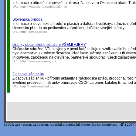
Informace o přírodě trutnovského okresu. Na serveru Okresního úřadu Trut
URL:
http://www.oku-tu.cz/default5.htm
Slovenská príroda
Informace o slovenské přírodě, o ptácích a dalších živočišných druzích, přeh
slovenská příroda na poštovních známkách, další související stránky...
URL:
http://priroda.kpr.sk
stránky občanského sdružení VŠEMI VJEMY
Občanské sdružení Všemi vjemy v první řadě usiluje o vznik kvalitního před
bylo alternativou k státním školkám. Předškolní dětský lesní klub U tří vev
iniciativou, založenou na otevřené, partnerské spolupráci všech zúčastněn
URL:
http://www.vsemivjemy.cz/
Z datlova zápisníku
Z datlova zápisníku - přírodní aktuality z Náchodska (ptáci, drobotina, rostli
životním prostředí...). Stránky připravuje ČSOP Jaroměř, katalog Enachod 
URL:
http://datel.enachod.cz
©2003;
webhosting
,
webdesign
,
redakční a publikační systém Toolkit
, koordinace -