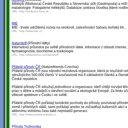
Měkkýši (Mollusca) České Republiky a Slovenska: plži (Gastropoda) a mlži 
malakologie. Fotogalerie měkkýšů. Databáze: potrava člověka (které rostliny,
URL:
http://mollusca.host.sk
MIE
MIE - trvale udržitelný rozvoj na venkově, zalesňování Sahary, koňský trh,..
URL:
http://www.mie.cz
Naturstoff
(Přírodní látky)
Internetový průvodce po světě přírodních látek. Informace z oblasti chemie, 
farmakognosie, biochemie a toxikologie.
URL:
http://www.biotox.cz/naturstoff
Přátelé přírody ČR
(Naturefriends Czechia)
Přátelé přírody ČR jsou národní nezisková organizace, která je součástí ce
sdružujícího 500.000 členů. V současnosti má 8 základních článků a člensk
České republice.
Přátelé přírody ČR sdružují jednotlivce a organizace, kteří chtějí rozvíjet tě
práci s dětmi a mládeží v otevření sociální a ekologické Evropě. Za tímto úč
věkové spektrum v Česku i ve světě.
Přátelé přírody ČR pořádají turistické pochody do přírody, poznávají přírodní
země i přilehlých států, sami pořádají anebo se zúčastňují kulturních akcí a
aktivnímu volnému času také nejmladší generaci.
URL:
http://www.pratele-prirody.cz
Příroda Trutnovska