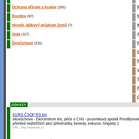
Ochrana přírody a krajiny
R
(291)
Rostliny
(87)
Vesmír, dálkový průzkum Země
K
(7)
Voda
A
(117)
Živočichové
P
(231)
O
P
V
T
F
O
ODKAZY
61/RS ČSOP RS Iris
ekovýchova - Ekocentrum Iris, péče o CHú - pozemkový spolek Prostějovsk
přehled nejbližších akcí (přednášky, besedy, exkurze, brigády..)
URL:
http://www.iris.cz