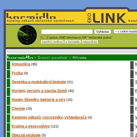
katalog odkazů občanské společnosti
kata
! TIP :
(právo AND informace) OR "občanská práva"
navrhni změnu
o kormidle
nápověda
Unavuje
vás tvorba stránek v HTML? Nemá webmaster
čas
na jejich aktualizac
>
Životní prostředí
>
Příroda
Atmosféra
(95)
Fyzika
N
(6)
Genetika a molekulární biologie
S
(21)
Horniny, nerosty a stavba Země
(40)
Houby, lišejníky, bakterie a viry
M
(15)
Chemie
P
(16)
Katalogy odkazů, rozcestníky, vyhledavače
(4)
Krajina a ekosystémy
V
(121)
Obecná ekologie
Z
(5)