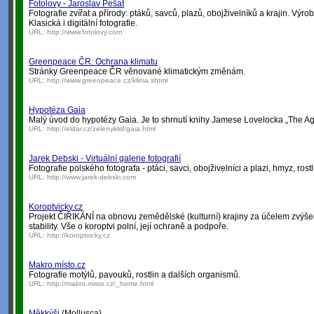
Fotolovy - Jaroslav Pešat
Fotografie zvířat a přírody: ptáků, savců, plazů, obojživelníků a krajin. Výrob
Klasická i digitální fotografie.
URL:
http://www.fotolovy.com
Greenpeace ČR: Ochrana klimatu
Stránky Greenpeace ČR věnované klimatickým změnám.
URL:
http://www.greenpeace.cz/klima.shtml
Hypotéza Gaia
Malý úvod do hypotézy Gaia. Je to shrnutí knihy Jamese Lovelocka „The Ag
URL:
http://eldar.cz/zelenyklid/gaia.html
Jarek Debski - Virtuální galerie fotografií
Fotografie polského fotografa - ptáci, savci, obojživelníci a plazi, hmyz, rostli
URL:
http://www.jarek-debski.com
Koroptvicky.cz
Projekt ČIŘIKÁNÍ na obnovu zemědělské (kulturní) krajiny za účelem zvýšení
stability. Vše o koroptvi polní, její ochraně a podpoře.
URL:
http://koroptvicky.cz
Makro.místo.cz
Fotografie motýlů, pavouků, rostlin a dalších organismů.
URL:
http://makro.misto.cz/_home.html
Měkkýši
(Mollusca)