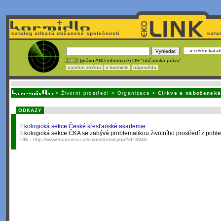
katalog odkazů občanské společnosti
kata
! TIP :
(právo AND informace) OR "občanská práva"
navrhni změnu
o kormidle
nápověda
Unavuje
vás tvorba stránek v HTML? Nemá webmaster
čas
na jejich aktualizac
>
Životní prostředí
>
Organizace
>
Církve a náboženské
ODKAZY
Ekologická sekce České křesťanské akademie
Ekologická sekce ČKA se zabývá problematikou životního prostředí z pohl
URL:
http://www.studovna.cz/scripts/detail.php?id=3948