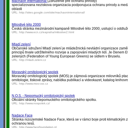
Machaon International
(Zdruzenie pre ochranu prirody)
specializovana neziskova organizacia podporujuca ochranu prirody a medz
oblasti
URL:
http://sites.google.com/site/machaoninternational/
Milostivé léto 2000
Česká stránka mezinárodní kampaně Milostivé léto 2000, usilujicí o oddluž
URL:
http://www.ecn.cz/eapraha/milostive2.html
Mladí zelení
Občanské sdružení Mladí zelení je mládežnická nevládní organizace zam
principů trvale udržitelného rozvoje a zapojování mladých lidí. Je členem
zelených (Federation of Young European Greens) se sídlem v Bruselu.
URL:
http://mladi.zeleni.cz
Moravský ornitologický spolek
Moravský ornitologický spolek (MOS) je zájmová organizace milovníků ptac
ornitologie, tiskové zprávy, nabídka publikací a videokazet, katalog knihovn
URL:
http://www.mos-cso.cz
N.O.S. - Nepomucký ornitologický spolek
Oficiální stránky Nepomuckého ornitologického spolku.
URL:
http://www.nospolek.cz/
Nadace Face
Stránka nizozemské Nadace Face, která se v rámci boje proti klimatický
ochranou lesů.
URL:
http://www.facefoundation.nl