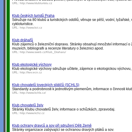
URL:
http://www.klubturistu.cz
Klub českých turistů Praha
Sdružuje na 80 klubů a turistických oddílů, věnuje se pěší, vodní, lyžařské,
cykloturistice.
URL:
http://www.kct.cz
Klub dráhařů
Klub zájemců o železniční dopravu. Stránky obsahují množství informací o 
muzeích, bibliografii a recenze literatury o železnici apod.
URL:
http://www.sweb.cz/Klub_Draharu/
Klub ekologické výchovy
Klub ekologické výchovy sdružuje učitele, zájemce o ekologickou výchovu, šk
URL:
http://kev.ecn.cz
Klub chovatelů loveckých slídičů (SCHLS)
Standardy a podrobnosti k jednotlivým plemenům, informace o činnosti klu
URL:
http://www.kchls.cz/
Klub chovatelů želv
Stránky Klubu chovatelů želv, informace o schůzkách, zpravodaj.
URL:
http://www.kchz.cz
Klub ochrany dravců a sov při sdružení Děti Země
Stránky organizace zabývající se ochranou dravých ptáků a sov.