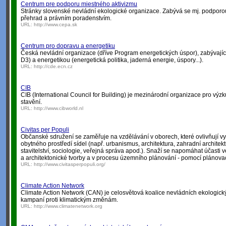
Centrum pre podporu miestného aktivizmu
Stránky slovenské nevládní ekologické organizace. Zabývá se mj. podpor
přehrad a právním poradenstvím.
URL:
http://www.cepa.sk
Centrum pro dopravu a energetiku
Česká nevládní organizace (dříve Program energetických úspor), zabývajíc
D3) a energetikou (energetická politika, jaderná energie, úspory...).
URL:
http://cde.ecn.cz
CIB
CIB (International Council for Building) je mezinárodní organizace pro výz
stavění.
URL:
http://www.cibworld.nl
Civitas per Populi
Občanské sdružení se zaměřuje na vzdělávání v oborech, které ovlivňují vy
obytného prostředí sídel (např. urbanismus, architektura, zahradní archite
stavitelství, sociologie, veřejná správa apod.). Snaží se napomáhat účasti v
a architektonické tvorby a v procesu územního plánování - pomocí plánova
URL:
http://www.civitasperpopuli.org/
Climate Action Network
Climate Action Network (CAN) je celosvětová koalice nevládních ekologick
kampaní proti klimatickým změnám.
URL:
http://www.climatenetwork.org