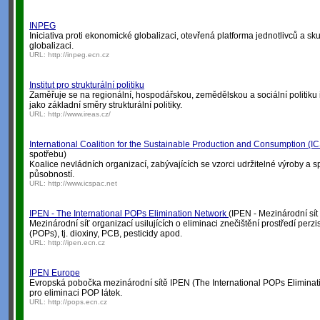
INPEG
Iniciativa proti ekonomické globalizaci, otevřená platforma jednotlivců a s
globalizaci.
URL:
http://inpeg.ecn.cz
Institut pro strukturální politiku
Zaměřuje se na regionální, hospodářskou, zemědělskou a sociální politiku i 
jako základní směry strukturální politiky.
URL:
http://www.ireas.cz/
International Coalition for the Sustainable Production and Consumption (
spotřebu)
Koalice nevládních organizací, zabývajících se vzorci udržitelné výroby a 
působností.
URL:
http://www.icspac.net
IPEN - The International POPs Elimination Network
(IPEN - Mezinárodní sít
Mezinárodní síť organizací usilujících o eliminaci znečištění prostředí perz
(POPs), tj. dioxiny, PCB, pesticidy apod.
URL:
http://ipen.ecn.cz
IPEN Europe
Evropská pobočka mezinárodní sítě IPEN (The International POPs Eliminat
pro eliminaci POP látek.
URL:
http://pops.ecn.cz