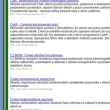
CMA - společnost pro výzkum historického podzemí
Stránka společnosti CMA, která provádí průzkumné, výzkumné a dokumenta
podzemních prostorách, starých důlních dílech a jejich povrchovém zařízení
Chrustenická šachta - muzeum těžby železné rudy u obce Loděnice.
URL:
http://www.podzemi-cma.cz
CpKP - Centrum pro komunitní práci
Občanské sdružení které vychází z přesvědčení, že občan má právo podíle
v jeho obci či městě. Cílem je vytvářet možnosti pro zapojení občanů do ro
odpovědnost k místu kde žijí. Na stránkách info o třech programech CpKP: 
regionální rozvoj, Spolupráce NNO. Info o aktivitách místních poboček: Již
Morava, Moravskoslezsko.
URL:
http://www.cpkp.cz/
CZ BIOM - České sdružení pro biomasu
CZ BIOM je nevládní nezisková organizace podporující rozvoj fytoenergetik
většinu odborníků, podnikatelů a aktivistů v oblasti energetického využíván
databáze, burza...
URL:
http://biom.cz
Česká herpetologická společnost
Stránky organizace sdružující profesionální i amatérské pracovníky v obor
batrachologie.
URL:
http://web.quick.cz/herpetologie
Česká protipovodňová asociace
Stránky občanského sdružení obsahují řadu informací a odkazů k problem
plánů aj.
URL:
http://www.povodne.cz