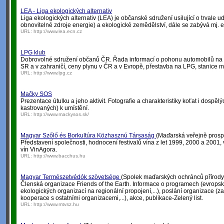
LEA - Liga ekologických alternativ
Liga ekologických alternativ (LEA) je občanské sdružení usilující o trvale 
obnovitelné zdroje energie) a ekologické zemědělství, dále se zabývá mj.
URL:
http://www.lea.ecn.cz
LPG klub
Dobrovolné sdružení občanů ČR. Řada informací o pohonu automobilů na L
SR a v zahraničí, ceny plynu v ČR a v Evropě, přestavba na LPG, stanice mě
URL:
http://www.lpg.cz
Mačky SOS
Prezentace útulku a jeho aktivit. Fotografie a charakteristiky koťat i dospě
kastrovaných) k umístění.
URL:
http://www.mackysos.sk/
Magyar Szőlő és Borkultúra Közhasznú Társaság
(Maďarská veřejně prosp
Představení společnosti, hodnocení festivalů vína z let 1999, 2000 a 2001
vín VinAgora.
URL:
http://www.bacchus.hu
Magyar Természetvédók szövetsége
(Spolek maďarských ochránců přírody
Členská organizace Friends of the Earth. Informace o programech (evropsk
ekologických organizací na regionální propojení,...), poslání organizace (za
kooperace s ostatními organizacemi,...), akce, publikace-Zelený list.
URL:
http://www.mtvsz.hu