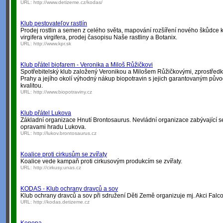
URL:
http://www.detizeme.cz/kodas/
Klub pestovateľov rastlín
Prodej rostlin a semen z celého světa, mapování rozšíření nového škůdce k
virgifera virgifera, prodej časopisu Naše rastliny a Botanix.
URL:
http://www.kpr.sk
Klub přátel biofarem - Veronika a Miloš Růžičkovi
Spotřebitelský klub založený Veronikou a Milošem Růžičkovými, zprostřed
Prahy a jejího okolí výhodný nákup biopotravin s jejich garantovaným pů
kvalitou.
URL:
http://www.biopotraviny.cz
Klub přátel Lukova
Základní organizace Hnutí Brontosaurus. Nevládní organizace zabývající 
opravami hradu Lukova.
URL:
http://lukov.brontosaurus.cz
Koalice proti cirkusům se zvířaty
Koalice vede kampaň proti cirkusovým produkcím se zvířaty.
URL:
http://cirkusy.unas.cz
KODAS - Klub ochrany dravců a sov
Klub ochrany dravců a sov při sdružení Děti Země organizuje mj. Akci Falco
URL:
http://kodas.detizeme.cz