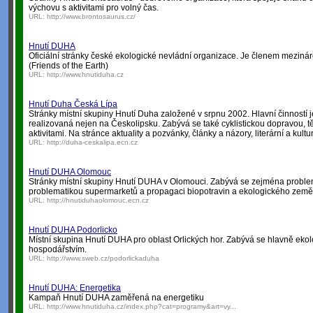
výchovu s aktivitami pro volný čas.
URL:
http://www.brontosaurus.cz/
Hnutí DUHA
Oficiální stránky české ekologické nevládní organizace. Je členem meziná
(Friends of the Earth)
URL:
http://www.hnutiduha.cz
Hnutí Duha Česká Lípa
Stránky místní skupiny Hnutí Duha založené v srpnu 2002. Hlavní činností je
realizovaná nejen na Českolipsku. Zabývá se také cyklistickou dopravou, t
aktivitami. Na stránce aktuality a pozvánky, články a názory, literární a kulturn
URL:
http://duha-ceskalipa.ecn.cz
Hnutí DUHA Olomouc
Stránky místní skupiny Hnutí DUHA v Olomouci. Zabývá se zejména problem
problematikou supermarketů a propagaci biopotravin a ekologického zeměd
URL:
http://hnutiduhaolomouc.ecn.cz
Hnutí DUHA Podorlicko
Místní skupina Hnutí DUHA pro oblast Orlických hor. Zabývá se hlavně eko
hospodářstvím.
URL:
http://www.sweb.cz/podorlickaduha
Hnutí DUHA: Energetika
Kampaň Hnutí DUHA zaměřená na energetiku
URL:
http://www.hnutiduha.cz/index.php?cat=programy&art=vy...