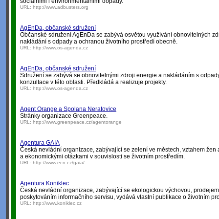
sociálními i environmentálními dopady.
URL:
http://www.adbusters.org
AgEnDa, občanské sdružení
Občanské sdružení AgEnDa se zabývá osvětou využívání obnovitelných zdr
nakládání s odpady a ochranou životního prostředí obecně.
URL:
http://www.os-agenda.cz
AgEnDa, občanské sdružení
Sdružení se zabývá se obnovitelnými zdroji energie a nakládáním s odpady
konzultace v této oblasti. Předkládá a realizuje projekty.
URL:
http://www.os-agenda.cz
Agent Orange a Spolana Neratovice
Stránky organizace Greenpeace.
URL:
http://www.greenpeace.cz/agentorange
Agentura GAIA
Česká nevládní organizace, zabývající se zelení ve městech, vztahem žen a 
a ekonomickými otázkami v souvislosti se životním prostředím.
URL:
http://www.ecn.cz/gaia/
Agentura Koniklec
Česká nevládní organizace, zabývající se ekologickou výchovou, prodejem e
poskytováním informačního servisu, vydává vlastní publikace o životním pro
URL:
http://www.koniklec.cz