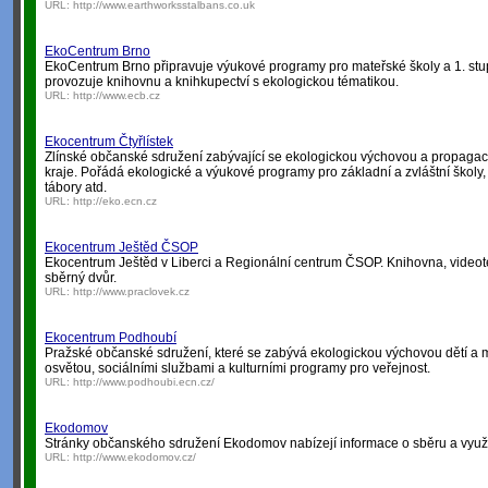
URL:
http://www.earthworksstalbans.co.uk
EkoCentrum Brno
EkoCentrum Brno připravuje výukové programy pro mateřské školy a 1. stup
provozuje knihovnu a knihkupectví s ekologickou tématikou.
URL:
http://www.ecb.cz
Ekocentrum Čtyřlístek
Zlínské občanské sdružení zabývající se ekologickou výchovou a propaga
kraje. Pořádá ekologické a výukové programy pro základní a zvláštní školy, 
tábory atd.
URL:
http://eko.ecn.cz
Ekocentrum Ještěd ČSOP
Ekocentrum Ještěd v Liberci a Regionální centrum ČSOP. Knihovna, videot
sběrný dvůr.
URL:
http://www.praclovek.cz
Ekocentrum Podhoubí
Pražské občanské sdružení, které se zabývá ekologickou výchovou dětí a 
osvětou, sociálními službami a kulturními programy pro veřejnost.
URL:
http://www.podhoubi.ecn.cz/
Ekodomov
Stránky občanského sdružení Ekodomov nabízejí informace o sběru a využi
URL:
http://www.ekodomov.cz/