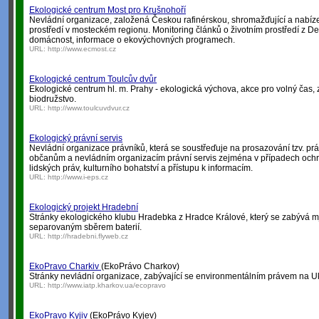
Ekologické centrum Most pro Krušnohoří
Nevládní organizace, založená Českou rafinérskou, shromažďující a nabízej
prostředí v mosteckém regionu. Monitoring článků o životním prostředí z D
domácnost, informace o ekovýchovných programech.
URL:
http://www.ecmost.cz
Ekologické centrum Toulcův dvůr
Ekologické centrum hl. m. Prahy - ekologická výchova, akce pro volný čas, 
biodružstvo.
URL:
http://www.toulcuvdvur.cz
Ekologický právní servis
Nevládní organizace právníků, která se soustřeďuje na prosazování tzv. pr
občanům a nevládním organizacím právní servis zejména v případech ochra
lidských práv, kulturního bohatství a přístupu k informacím.
URL:
http://www.i-eps.cz
Ekologický projekt Hradební
Stránky ekologického klubu Hradebka z Hradce Králové, který se zabývá m
separovaným sběrem baterií.
URL:
http://hradebni.flyweb.cz
EkoPravo Charkiv
(EkoPrávo Charkov)
Stránky nevládní organizace, zabývající se environmentálním právem na Uk
URL:
http://www.iatp.kharkov.ua/ecopravo
EkoPravo Kyjiv
(EkoPrávo Kyjev)