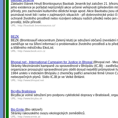
Baobab Jeseník
Základní článek Hnutí Brontosaurus Baobab Jeseník byl založen 21. břez
jeho existence je pořádat nejrůznější akce určené veřejnosti (především m
přírody, pro zachování kulturního dědictví kraje apod. Akce Baobabu jsou ot
poznávat nové lidi i sebe v zajímavých situacích - při dobrovolnické práci či
ochraně životního prostředí nebo rozvíjení odkazu naších předků nebo jen ch
prostěji, blíže přírodě.
URL:
http://baobab.brontosaurus.cz/
BEZK
BEZK (Brontosauří ekocentrum Zelený klub) je sdružení občanů (nevládní 
zaměřuje se na šíření informací o problematice životního prostředí a to pře
a tištěného měsíčníku EkoList.
URL:
http://www.bezk.ecn.cz
Bhopal.net - International Campaign for Justice in Bhopal
(Bhopal.net - Me
Stránky Mezinárodní kampaně za spravedlnost v Bhópálu (ICJB) - zastřešuj
organizace prosazující spravedlnost pro oběti dosud největší průmyslové ha
1984 uniklo v indickém Bhópálu z chemičky patřící americké firmě Union C
nebezpečných plynů. Sídlo ICJB je ve Velké Británii.
URL:
http://www.bhopal.net
BicyBa Bratislava
BicyBa je volné sdružení pro podporu cyklistické dopravy v Bratislavě, orga
URL:
http://www.bicyba.sk
Bio Ernte
(Bio sklizeň)
Stránky rakouského svazu ekologických zemědělců.
URL:
http://www.ernte.at