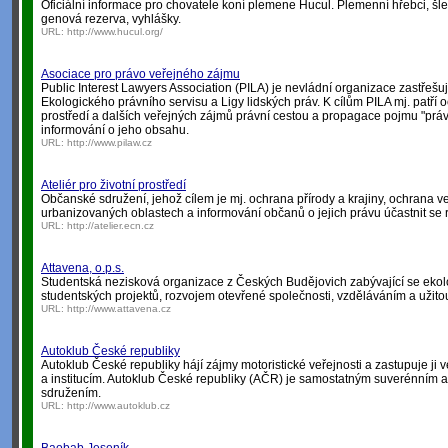
Oficiální informace pro chovatele koní plemene Hucul. Plemenní hřebci, šle
genová rezerva, vyhlášky.
URL:
http://www.hucul.org/
Asociace pro právo veřejného zájmu
Public Interest Lawyers Association (PILA) je nevládní organizace zastřešují
Ekologického právního servisu a Ligy lidských práv. K cílům PILA mj. patří o
prostředí a dalších veřejných zájmů právní cestou a propagace pojmu "prá
informování o jeho obsahu.
URL:
http://www.pilaw.cz
Ateliér pro životní prostředí
Občanské sdružení, jehož cílem je mj. ochrana přírody a krajiny, ochrana v
urbanizovaných oblastech a informování občanů o jejich právu účastnit se
URL:
http://atelier.ecn.cz
Attavena, o.p.s.
Studentská nezisková organizace z Českých Budějovich zabývající se eko
studentských projektů, rozvojem otevřené společnosti, vzděláváním a užitou
URL:
http://www.attavena.cz
Autoklub České republiky
Autoklub České republiky hájí zájmy motoristické veřejnosti a zastupuje ji
a institucím. Autoklub České republiky (AČR) je samostatným suverénním
sdružením.
URL:
http://www.autoklub.cz