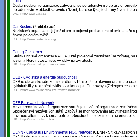
Calla
Česká nevládní organizace, zabývající se poradenstvím v oblasti energetik
poradenstvím v oblasti správních řízení, které se týkají ochrany životního pr
URL:
http://www.calla.cz
Car Busters
(Krotitelé aut)
Nezisková organizace, jejímž cílem je bojovat proti automobilové kultuře a
života po celém světě.
URL:
http://www.carbusters.org
Caring Consumer
Stránka britské organizace PETA (Lidé pro etické zacházení se zvířaty), na kte
testují a které netestují své výrobky na zvířatech.
URL:
http://www.caringconsumer.com
CEB - Cyklistika a energie budoucnosti
CEB je občanské sdružení se sídlem v Praze. Jeho hlavním cílem je propag
cykloturistiky, rekreační cyklistiky a konceptu Greenways (Zelených cest) a
URL:
http://www.cyklopraha.cz/?from=ekolink.cz
CEE Bankwatch Network
Mezinárodní nevládní organizace sdružuje nevládní organizace zemí střed
Společenství nezávislých států. Zabývá se monitorováním aktivit mezinárodn
navrhuje alternativy k jejich politice. Soustřeďuje se zejména na energetiku
URL:
http://www.bankwatch.org/
CENN - Caucasus Environmental NGO Network
(CENN - Síť kavkazských e
CENN sdružuje ekologické organizace z Arménie, Azerbajdžánu a Gruzie, 