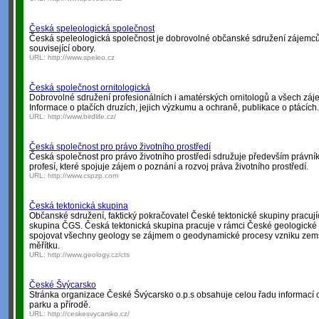
Česká speleologická společnost
Česká speleologická společnost je dobrovolné občanské sdružení zájemců 
související obory.
URL:
http://www.speleo.cz
Česká společnost ornitologická
Dobrovolné sdružení profesionálních i amatérských ornitologů a všech záje
Informace o ptačích druzích, jejich výzkumu a ochraně, publikace o ptácích.
URL:
http://www.birdlife.cz/
Česká společnost pro právo životního prostředí
Česká společnost pro právo životního prostředí sdružuje především právníky
profesí, které spojuje zájem o poznání a rozvoj práva životního prostředí.
URL:
http://www.cspzp.com
Česká tektonická skupina
Občanské sdružení, faktický pokračovatel České tektonické skupiny pracuj
skupina ČGS. Česká tektonická skupina pracuje v rámci České geologické s
spojovat všechny geology se zájmem o geodynamické procesy vzniku zems
měřítku.
URL:
http://www.geology.cz/cts
České Švýcarsko
Stránka organizace České Švýcarsko o.p.s obsahuje celou řadu informací o 
parku a přírodě.
URL:
http://ceskesvycarsko.cz/