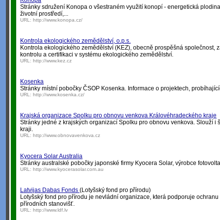
Konopa
Stránky sdružení Konopa o všestraném využití konopí - energetická plodina, 
životní prostředí,...
URL:
http://www.konopa.cz/
Kontrola ekologického zemědělství, o.p.s.
Kontrola ekologického zemědělství (KEZ), obecně prospěšná společnost, z
kontrolu a certifikaci v systému ekologického zemědělství.
URL:
http://www.kez.cz
Kosenka
Stránky místní pobočky ČSOP Kosenka. Informace o projektech, probíhajících
URL:
http://www.kosenka.cz/
Krajská organizace Spolku pro obnovu venkova Královéhradeckého kraje
Stránky jedné z krajských organizací Spolku pro obnovu venkova. Slouží i 
kraji.
URL:
http://www.obnovavenkova.cz
Kyocera Solar Australia
Stránky australské pobočky japonské firmy Kyocera Solar, výrobce fotovolt
URL:
http://www.kyocerasolar.com.au
Latvijas Dabas Fonds
(Lotyšský fond pro přírodu)
Lotyšský fond pro přírodu je nevládní organizace, která podporuje ochra
přírodních stanovišť.
URL:
http://www.ldf.lv