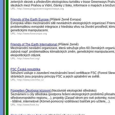
zelených stezek a především ekologickou turistiku v trase Greenways Prah
stezkách mezi Prahou a Vídní, články z tisku, informace o mapách a brožur
URL:
http://www.pragueviennagreenways.org
Friends of the Earth Europe
(Přátelé Země Evropa)
Evropská větev mezinárodní sítě nevládních ekologických organizací Friend
problematikou evropské integrace z hlediska vlivu na životní prostředí, kl
genetickými manipulacemi.
URL:
http://www.foeeurope.org
Friends of The Earth International
(Přátelé Země)
Mezinárodní nevládní organizace, která sdružuje přes 60 členských organi
zabývá např. problematikou klimatických změn, genetickými manipulacemi,
ekopolitických otázek.
URL:
http://www.foei.org/
FSC Česká republika
Sdružení usiluje o zavedení mezinárodní lesní certifikace FSC (Forest Ste
stránkách jsou popsány principy FSC a jejich uplatnění ve světě.
URL:
http://www.czechfsc.cz
Független Ökológiai központ
(Nezávislé ekologické středisko)
Seznámení s cíly střediska (podpora řešení ekologických problémů přesahuj
středoevropského regionu,...), projekty (Zasaď strom pro své potomky, rozvo
- tištěné, internetové (Körnet-pomocný vzdělávací balíček pro učitele,...).
URL:
http://www.foek.hu