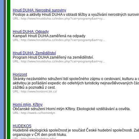
Hnutí DUHA: Nerostné suroviny
Postoje a aktivity Hnutí DUHA v oblasti těžby a využívání nerostných surovi
URL:
http://www.hnutiduha.cz/index.php?cat=programy&art=vy...
Hnutí DUHA: Odpady
Kampaň Hnutí DUHA zaměřená na odpady
URL:
http://www.hnutiduha.cz/index.php?cat=programy&art=vy...
Hnutí DUHA: Zemědělství
Program Hnutí DUHA zaměřený na zemědělství.
URL:
http://www.hnutiduha.cz/index.php?cat=programy&art=vy...
Horizont
Stránky nezávislého sdružení lidí společného zájmu o cestovaní, kulturu a 
aktivitou je pořádání expedic do odlehlých turisticky nejnavštěvovaných č
zážitků a poznatků z cest.
URL:
http://www.horizont.bk.cz/
Horní mlýn, Křtiny
Občanské sdružení Horní mlýn Křtiny. Ekologické vzdělávání a osvěta.
URL:
http://sweb.cz/hornimlyn
HUDEKOS
Hudebně ekologická společnost je součást České hudební společnosti. Za
organizuje v ČR den proti hluku.
URL:
http://www.hudekos.info/