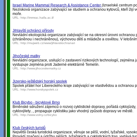
Israel Marine Mammal Research & Assistance Center
(Izraelské centrum 
Nezisková organizace zabývající se studiem a ochranou kytovců, kteří žijí
moře.
URL:
http://immrac.haifa.ac.il/
Jihlavští ochránci přírody
Nevládní ekologická organizace zabývající se na okresní úrovni ochranou p
(chráněnou i nechráněnou), výchovou dětí a mládeže a osvětou. V letošním r
URL:
http://mujweb.cz/www/jihlavstiochranari
Jihočeské matky
Nevládní organizace, usilující o zastavení rizikových technologií, zejména 
vystupuje zejména proti Jaderné elektrárně Temelín.
URL:
http://www.jihoceskematky.cz
Jizersko-ještědský horský spolek
Spolek přátel hor Libereckého kraje zabývající se vlastivědou a ochranou p
URL:
http://www.horskyspolek.cz
Klub Bicybo - bicyklové Brno
Brněnské sdružení zájemců o rozvoj cyklistické dopravy, pořádá cyklojízdy
cyklovýlety..., propaguje cyklistiku jako vhodný způsob dopravy ve městě.
URL:
http://www.volny.cz/bicybo
Klub českých turistů
Největší česká turistická organizace, věnuje se pěší, vodní, lyžařské, vysokoh
Provádí značení a údržbu pěších, lyžařských a cyklistických tras, vydává tur