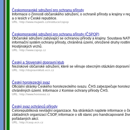
Českomoravské sdružení pro ochranu přírody
Informace o činnosti občanského sdružení, o ochraně přírody a krajiny v r
a o lesích v České republice.
URL:
http://www.mujweb.cz/instituce/cspop
Českomoravské sdružení pro ochranu přírody (ČSPOP)
Občanské sdružení zabývající se ochranou přírody a krajiny. Soustava N
informační systém ochrany přírody, chráněná území, ohrožené druhy rostlin
Hostýnských vrchů.
URL:
http://www.cspop.cz
Český a Slovenský dopravní klub
Neziskové občanské sdružení, které se věnuje obecným otázkám dopravní p
URL:
http://dopravniklub.ecn.cz
Český horolezecký svaz
Oficiální stránky Českého horolezeckého svazu. ČHS zabezpečuje horolez
chráněných území. Informace z Komise ochrany přírody ČHS.
URL:
http://www.horosvaz.cz
Český svaz ochránců přírody
Celorepubliková nevládní organizace. Na stránkách najdete informace o č
základních organizací ČSOP, informace o síti stanic pro handicapované živ
pořádaných akcí.
URL:
http://csop.ecn.cz