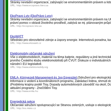
Stránky nevládní organizace, zabývající se environmentálním právem a lids
URL:
http://www.ecopravo.kiev.ua
EkoPravo Lviv (EkoPrávo Lvov)
Stránky nevládní organizace, zabývající se environmentálním právem na U
právní pomoc v oblasti životního prostředí, zabývá se mj. plánovaným prů
URL:
http://ecopravo.lviv.ua
EkoWATT
Středisko pro obnovitelné zdroje a úspory energie. Internetová poradna, kat
URL:
http://www.ekowatt.cz
Elektromobily občanské sdružení
Vše o elektromobilech, materiál na téma baterie, regulátory a jiné technické
prvního Českého klubu elektromobilistů při ČVUT. Diskuze o individuálních
národní i EU legislativě.
URL:
http://www.elektromobily.org
EMLA- Környezeti Management és Jog Egyesület
(Sdružení pro ekologick
Informace o vedení a koordinátorech programu, Zakládací listina, shrnutí
(Problémy krajiny podél Tisy, Dopady automobilových závodišť na okolí, 
aktuální programy - Znečištění Tisy.
URL:
http://www.emla.hu
Energetická sekce
Občanské sdružení spolupracující se Stranou zelených, usiluje o ekologicky
URL:
http://es.misto.cz