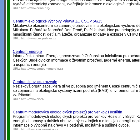
Vydává elektronický zpravodaj, zveřejňuje informace o ekologické legislativ
URL:
http://www.cenn.org/
Centrum ekologické výchovy Pálava ZO ČSOP 56/15
Mikulovské ekocentrum se zaměřuje především na ekologickou výchovu dětí,
Mikulova. Pořádá každoročně Den Země, Ptačí festival, Noc pro netopýry a
mimoškolní činností dětí a mládeže, organizuje brigády a exkurze v CHKO 
URL:
http://www.cev.palava.cz
Centrum Energie
Informační centrum Energie, provozované Občanskou iniciativou pro ochranu
Českých Budějovicích informace o životním prostředí, jaderné energii, alter
a úsporách energie.
URL:
http://www.centrumenergie.cz
Centrum inovací a rozvoje
Nezisková organizace, která dříve působila pod jménem České centrum či
se zejména na ekologické systémy řízení podniků (EMS), environmentální 
vzdělávání.
URL:
http://www.cir.cz/
Centrum modelových ekologických projektů pro venkov, Hostětín
Program modelových ekologických projektů pro venkov Hostětín v Bílých K
energii z biomasy a dalších obnovitelných zdrojích a o tom, jak energií nep
informace o výtopně na dřevo v Hostětíně, moštárně a sušírně ovoce.
URL:
http://hostetin.veronica.cz