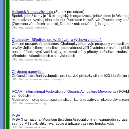
Hulladék Munkaszövetség
(Spolek pro odpad)
Spolek, jehož členy je 18 ekologických organizací a jehož cílem je řešení
minimalizace vznikajícího odpadu. Publikace-KukaBuvár (Popelnicový potá
(Záchrana vánočních stromků, Den bez nakupování...), fotogalerie.
URL:
http://www.humusz.hu
Chaloupky - Středisko pro vzdělávání a výchovu v přírodě
Obecně prospěšná společnost Chaloupky připravuje programy v oblasti eko
osvěty. Jejich cílem je posilovat odpovědnost vůči životnímu prostředí, přiblí
hospodáření a využívání krajiny, ukazovat krásy přírody a předávat znalosti
přírodních zákonitostech a souvislostech.
URL:
http://www.chaloupky.cz
Chytrému napověz...
Občanské sdružení vystupující proti stavbě přeložky silnice I/23 Libušiným ú
URL:
http://chytremunapovez.nazory.cz
IFOAM - International Federation of Organic Agriculture Movements
(IFOAM 
zemědělstvím)
Mezinárodní svaz organizací a institucí, které se zabývají ekologickým zem
URL:
http://www.ifoam.org
IMBA
IMBA (International Mountain Bicycling Association) je mezinárodní sdružen
šetrnou MTB cyklistiku, vyznačuje a udržuje trasy pro horská kola.
URL:
http://www.imba.com