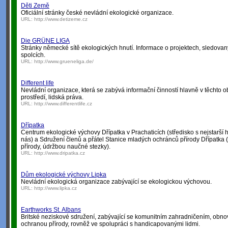
Děti Země
Oficiální stránky české nevládní ekologické organizace.
URL:
http://www.detizeme.cz
Die GRÜNE LIGA
Stránky německé sítě ekologických hnutí. Informace o projektech, sledova
spolcích.
URL:
http://www.grueneliga.de/
Different life
Nevládní organizace, která se zabývá informační činností hlavně v těchto obl
prostředí, lidská práva.
URL:
http://www.differentlife.cz
Dřípatka
Centrum ekologické výchovy Dřípatka v Prachaticích (středisko s nejstarší h
nás) a Sdružení členů a přátel Stanice mladých ochránců přírody Dřípatka
přírody, údržbou naučné stezky).
URL:
http://www.dripatka.cz
Dům ekologické výchovy Lipka
Nevládní ekologická organizace zabývající se ekologickou výchovou.
URL:
http://www.lipka.cz
Earthworks St. Albans
Britské neziskové sdružení, zabývající se komunitním zahradničením, obnov
ochranou přírody, rovněž ve spolupráci s handicapovanými lidmi.