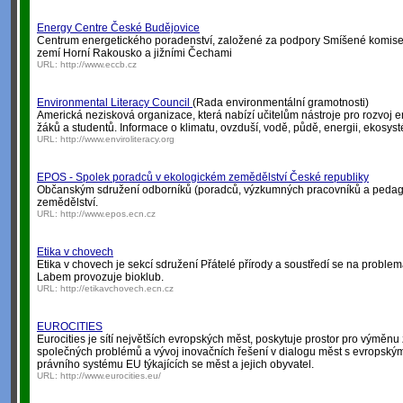
Energy Centre České Budějovice
Centrum energetického poradenství, založené za podpory Smíšené komise
zemí Horní Rakousko a jižními Čechami
URL:
http://www.eccb.cz
Environmental Literacy Council
(Rada environmentální gramotnosti)
Americká nezisková organizace, která nabízí učitelům nástroje pro rozvoj 
žáků a studentů. Informace o klimatu, ovzduší, vodě, půdě, energii, ekosyst
URL:
http://www.enviroliteracy.org
EPOS - Spolek poradců v ekologickém zemědělství České republiky
Občanským sdružení odborníků (poradců, výzkumných pracovníků a pedago
zemědělství.
URL:
http://www.epos.ecn.cz
Etika v chovech
Etika v chovech je sekcí sdružení Přátelé přírody a soustředí se na problema
Labem provozuje bioklub.
URL:
http://etikavchovech.ecn.cz
EUROCITIES
Eurocities je sítí největších evropských měst, poskytuje prostor pro výměnu
společných problémů a vývoj inovačních řešení v dialogu měst s evropským
právního systému EU týkajících se měst a jejich obyvatel.
URL:
http://www.eurocities.eu/