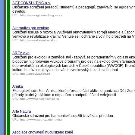
AGT CONSULTING o.s.
Občanské sdružení poradců, studentů a pedagogů, zabývající se agroenvi
osvětou.
URL:
http://www.agtconsulting.wz.cz
Alternativa pro venkov
Sdružení usiluje o rozvoj a využívání obnovitelných zdrojů energie a úspor 
venkova a revitalizace krajiny. Věnuje se i ochraně životního prostředí na 
URL:
http://www.alternativa.sf.cz
AREA viva
Sdružení pro ekologii a zemědělství - zabývá se poradenstvím v oblasti ek
biopotravin, připravuje výukové programy pro děti na ekologických farmác
dobrovolníků na ekologických farmách v České republice (WWOOF). Krom
kulturního rázu krajiny a uchováním venkovských tradic a hodnot.
URL:
http://areaviva.ecn.cz
Arnika
Ekologické sdruženi Arnika, které převzalo část aktivit organizace Děti Z
přírody, toxickým látkám a odpadům a podpoře účasti veřejnosti.
URL:
http://www.sdruzeniarnika.cz
Arte Natura
Občanské sdružení pro harmonické soužití člověka s přírodou.
URL:
http://www.sweb.cz/artenatura
Asociace chovatelů huculského koně