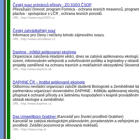
Český svaz ochránců přírody - ZO 33/03 ČSOP
Převažující činnost: program Formica - ochrana lesních mravenců, progra
ptactva - spolupráce s LČR , ochrana lesních porostů.
URL:
http://www.csop3303.cz
Český zahrádkářský svaz
Informace pro členy i nečleny tohoto zájmového svazu.
URL:
http://www.zahradkari.cz
Daphne - inštitút aplikovanej ekológie
Organizace založená mladými vědci, dnes se zabývá aplikovanou ekolog
území, infomováním veřejnosti a ovlivňováním politiky a legislativy v oblasti
projekty zaměřené na ochranu travních a mokřadních ekosystémů Slovens
URL:
http://www.daphne.sk
DAPHNE ČR – Institut aplikované ekologie
Odbornou nevládní organizaci založili studenti Biologické a Zemědělské fak
partnerskou organizaci slovenského DAPHNE - Inštitútu aplikovanej ekológ
přispívat k ochraně přírody a k šetrnému hospodaření v krajině prováděn
oblasti ekologie a zemědělství.
URL:
http://www.daphne.cz
Das Umweltbüro Grabher
(Kancelář pro životní prostředí Grabher)
Kancelář se zabývá ekologickým plánováním, poradenstvím a veřejnými pra
prostředí. Zvláštní pozornost je věnovaná mokřadů.
URL:
http://www.umg.at