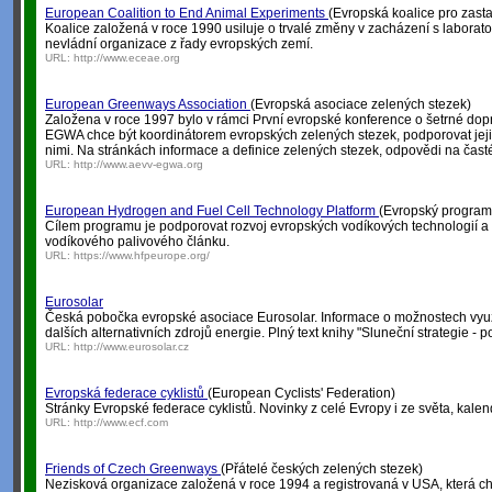
European Coalition to End Animal Experiments
(Evropská koalice pro zast
Koalice založená v roce 1990 usiluje o trvalé změny v zacházení s laboratorn
nevládní organizace z řady evropských zemí.
URL:
http://www.eceae.org
European Greenways Association
(Evropská asociace zelených stezek)
Založena v roce 1997 bylo v rámci První evropské konference o šetrné dop
EGWA chce být koordinátorem evropských zelených stezek, podporovat jeji
nimi. Na stránkách informace a definice zelených stezek, odpovědi na časté 
URL:
http://www.aevv-egwa.org
European Hydrogen and Fuel Cell Technology Platform
(Evropský program 
Cílem programu je podporovat rozvoj evropských vodíkových technologií a 
vodíkového palivového článku.
URL:
https://www.hfpeurope.org/
Eurosolar
Česká pobočka evropské asociace Eurosolar. Informace o možnostech využ
dalších alternativních zdrojů energie. Plný text knihy "Sluneční strategie - pol
URL:
http://www.eurosolar.cz
Evropská federace cyklistů
(European Cyclists' Federation)
Stránky Evropské federace cyklistů. Novinky z celé Evropy i ze světa, kalen
URL:
http://www.ecf.com
Friends of Czech Greenways
(Přátelé českých zelených stezek)
Nezisková organizace založená v roce 1994 a registrovaná v USA, která c