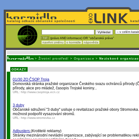
katalog odkazů občanské společnosti
kata
! TIP :
(právo AND informace) OR "občanská práva"
navrhni změnu
o kormidle
nápověda
Nechcete být závislí
na korporátech typu Google či Micro
>
Životní prostředí
>
Organizace
>
Neziskové organizac
ODKAZY
01/30 ZO ČSOP Troja
Domovská stránka pražské organizace Českého svazu ochránců přirody (Č
přírody, akce pro mládež, časopis Trojské koniny...
URL:
http://www.csoptroja.ecn.cz
3 duby
Občanské sdružení "3 duby" usiluje o revitalizaci pražské obory Stromovka
možnost podpořit vysazování stromů.
URL:
http://www.stromovka.cz
Adbusters
(Krotitelé reklamy)
Stránky mezinárodní nevládní organizace, zabývající se problematikou rekl