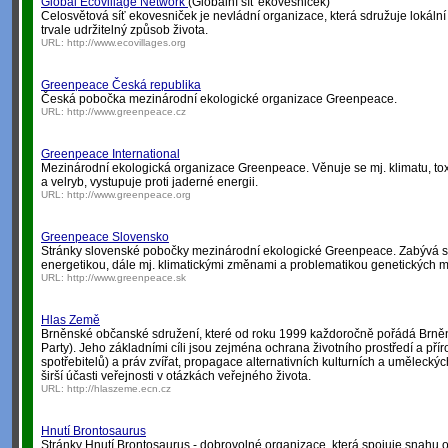
Global Ecovillage Network
(Globální síť ekovesniček)
Celosvětová síť ekovesniček je nevládní organizace, která sdružuje lokální s
trvale udržitelný způsob života.
URL:
http://www.ecovillages.org
Greenpeace Česká republika
Česká pobočka mezinárodní ekologické organizace Greenpeace.
URL:
http://www.greenpeace.cz
Greenpeace International
Mezinárodní ekologická organizace Greenpeace. Věnuje se mj. klimatu, t
a velryb, vystupuje proti jaderné energii.
URL:
http://www.greenpeace.org
Greenpeace Slovensko
Stránky slovenské pobočky mezinárodní ekologické Greenpeace. Zabývá 
energetikou, dále mj. klimatickými změnami a problematikou genetických m
URL:
http://www.greenpeace.sk
Hlas Země
Brněnské občanské sdružení, které od roku 1999 každoročně pořádá Brněns
Party). Jeho základními cíli jsou zejména ochrana životního prostředí a přír
spotřebitelů) a práv zvířat, propagace alternativních kulturních a umělecký
širší účasti veřejnosti v otázkách veřejného života.
URL:
http://hlaszeme.ecn.cz
Hnutí Brontosaurus
Stránky Hnutí Brontosaurus - dobrovolné organizace, která spojuje snahu 