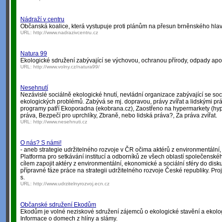
Nádraží v centru
Občanská koalice, která vystupuje proti plánům na přesun brněnského hlav
URL:
http://www.nadrazivcentru.cz
Natura 99
Ekologické sdružení zabývající se výchovou, ochranou přírody, odpady apo
URL:
http://www.volny.cz/natura99/
Nesehnutí
Nezávislé sociálně ekologické hnutí, nevládní organizace zabývající se soc
ekologických problémů. Zabývá se mj. dopravou, právy zvířat a lidskými p
programy patří Ekoporadna (ekobrana.cz), Zaostřeno na hypermarkety (hype
práva, Bezpečí pro uprchlíky, Zbraně, nebo lidská práva?, Za práva zvířat.
URL:
http://www.nesehnuti.cz
O nás? S námi!
- aneb strategie udržitelného rozvoje v ČR očima aktérů z environmentální,
Platforma pro setkávání institucí a odborníků ze všech oblastí společenské
cílem zapojit aktéry z environmentální, ekonomické a sociální sféry do disku
přípravné fáze práce na strategii udržitelného rozvoje České republiky. Proje
s.
URL:
http://www.udrzitelnyrozvoj.ecn.cz
Občanské sdružení Ekodům
Ekodům je volné neziskové sdružení zájemců o ekologické stavění a ekolog
Informace o domech z hlíny a slámy.