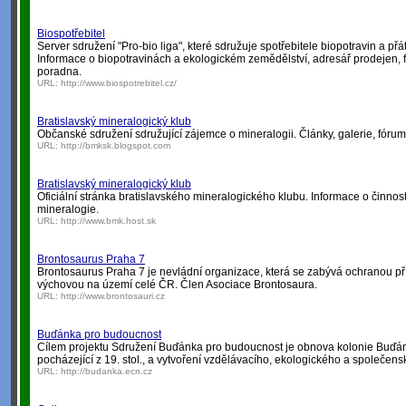
Biospotřebitel
Server sdružení "Pro-bio liga", které sdružuje spotřebitele biopotravin a př
Informace o biopotravinách a ekologickém zemědělství, adresář prodejen, f
poradna.
URL:
http://www.biospotrebitel.cz/
Bratislavský mineralogický klub
Občanské sdružení sdružující zájemce o mineralogii. Články, galerie, fórum
URL:
http://bmksk.blogspot.com
Bratislavský mineralogický klub
Oficiální stránka bratislavského mineralogického klubu. Informace o činnost
mineralogie.
URL:
http://www.bmk.host.sk
Brontosaurus Praha 7
Brontosaurus Praha 7 je nevládní organizace, která se zabývá ochranou př
výchovou na území celé ČR. Člen Asociace Brontosaura.
URL:
http://www.brontosauri.cz
Buďánka pro budoucnost
Cílem projektu Sdružení Buďánka pro budoucnost je obnova kolonie Buďán
pocházející z 19. stol., a vytvoření vzdělávacího, ekologického a společens
URL:
http://budanka.ecn.cz