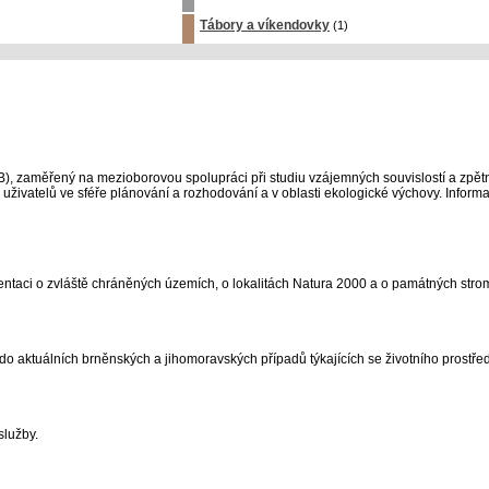
Tábory a víkendovky
(1)
zaměřený na mezioborovou spolupráci při studiu vzájemných souvislostí a zpět
uživatelů ve sféře plánování a rozhodování a v oblasti ekologické výchovy. Inform
ntaci o zvláště chráněných územích, o lokalitách Natura 2000 a o památných stro
 aktuálních brněnských a jihomoravských případů týkajících se životního prostře
služby.