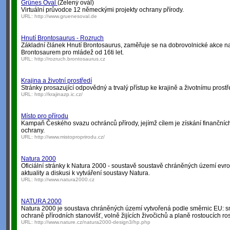
Grünes Oval
(Zelený ovál)
Virtuální průvodce 12 německými projekty ochrany přírody.
URL:
http://www.gruenesoval.de
Hnutí Brontosaurus - Rozruch
Základní článek Hnutí Brontosaurus, zaměřuje se na dobrovolnické akce 
Brontosaurem pro mládež od 16ti let.
URL:
http://rozruch.brontosaurus.cz
Krajina a životní prostředí
Stránky prosazující odpovědný a trvalý přístup ke krajině a životnímu prostř
URL:
http://krajinazp.ic.cz/
Místo pro přírodu
Kampaň Českého svazu ochránců přírody, jejímž cílem je získání finančních 
ochrany.
URL:
http://www.mistoproprirodu.cz/
Natura 2000
Oficiální stránky k Natura 2000 - soustavě soustavě chráněných území evro
aktuality a diskusi k vytváření soustavy Natura.
URL:
http://www.natura2000.cz
NATURA 2000
Natura 2000 je soustava chráněných území vytvořená podle směrnic EU: sm
ochraně přírodních stanovišť, volně žijících živočichů a planě rostoucích ros
URL:
http://www.nature.cz/natura2000-design3/hp.php