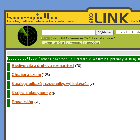
katalog odkazů občanské společnosti
kata
! TIP :
(právo AND informace) OR "občanská práva"
navrhni změnu
o kormidle
nápověda
Unavuje
vás tvorba stránek v HTML? N
>
Životní prostředí
>
Příroda
>
Ochrana přírody a kraji
Biodiverzita a druhová rozmanitost
(70)
Chráněná území
(126)
Katalogy odkazů, rozcestníky, vyhledavače
(2)
Krajina a ekosystémy
@
Práva zvířat
(26)