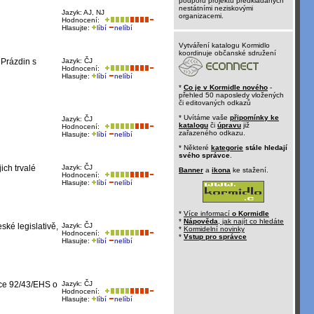
podporu projektů předkládaných
nestátními neziskovými
Jazyk: AJ, NJ
organizacemi.
Hodnocení:
Hlasujte:
líbí
nelíbí
Vytváření katalogu Kormidlo
koordinuje občanské sdružení
 Prázdin s
Jazyk: ČJ
Hodnocení:
Hlasujte:
líbí
nelíbí
*
Co je v Kormidle nového
-
přehled 50 naposledy vložených
či editovaných odkazů
* Uvítáme vaše
připomínky ke
Jazyk: ČJ
katalogu
či
úpravu
již
Hodnocení:
zařazeného odkazu.
Hlasujte:
líbí
nelíbí
* Některé
kategorie
stále hledají
svého správce
.
ich trvalé
Jazyk: ČJ
Banner
a
ikona
ke stažení.
Hodnocení:
Hlasujte:
líbí
nelíbí
*
Více informací
o Kormidle
*
Nápověda
, jak najít co hledáte
ké legislativě,
Jazyk: ČJ
*
Kormidelní novinky
Hodnocení:
*
Vstup pro správce
Hlasujte:
líbí
nelíbí
ice 92/43/EHS o
Jazyk: ČJ
Hodnocení:
Hlasujte:
líbí
nelíbí