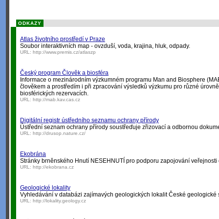
ODKAZY
Atlas životního prostředí v Praze
Soubor interaktivních map - ovzduší, voda, krajina, hluk, odpady.
URL:
http://www.premis.cz/atlaszp
Český program Člověk a biosféra
Informace o mezinárodním výzkumném programu Man and Biosphere (MAB), 
člověkem a prostředím i při zpracování výsledků výzkumu pro různé úrovně 
biosférických rezervacích.
URL:
http://mab.kav.cas.cz
Digitální registr ústředního seznamu ochrany přírody
Ústřední seznam ochrany přírody soustřeďuje zřizovací a odbornou dokume
URL:
http://drusop.nature.cz/
Ekobrána
Stránky brněnského Hnutí NESEHNUTÍ pro podporu zapojování veřejnosti do
URL:
http://ekobrana.cz
Geologické lokality
Vyhledávání v databázi zajímavých geologických lokalit České geologické 
URL:
http://lokality.geology.cz