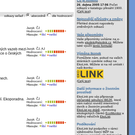
Co je nového
26. dubna 2005 17:06
Počet
odkazů v katalogu přesáhl 1900.
(Celý text)
odkazy seřaď :
abecedně
dle hodnocení
Nejnovější přírůstky a změny
Přehled dvaceti naposledy
změněných odkazů
Jazyk: ČJ
Hodnocení:
Vaše připomínky
Hlasujte:
líbí
nelíbí
Vaše připomínky uvítáme na e-
mailu
ekolink@ekolink.cz
. Můžete
také využít
tento formulář
.
ných vazeb mezi
Jazyk: ČJ, AJ
Hodnocení:
ace o českých
Výměna ikonek
Hlasujte:
líbí
nelíbí
Pomůžete nám, pokud na vašich
stránkách uvedete odkaz na
EkoLink. Můžete si na ně umístit i
naši ikonku:
.
mech.
Jazyk: ČJ
(Celý text)
Hodnocení:
Hlasujte:
líbí
nelíbí
Další informace o životním
prostředí
EkoLink pro vás připravuje
dí. Ekoporadna.
Jazyk: ČJ
občanské sdružení BEZK
, které
Hodnocení:
vám nabízí rovněž internetový
Hlasujte:
líbí
nelíbí
deník o životním prostředí
EkoList po drátě
, monitoring
ekologických článků
EcoMonitor
a
tištěný měsíčník
EkoList
.
Jazyk: ČJ
Hodnocení:
Poděkování
Hlasujte:
líbí
nelíbí
EkoLink byl podpořen v rámci
výběrového řízení MŽP na