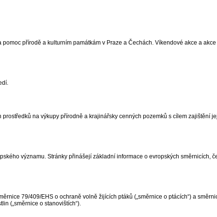
na pomoc přírodě a kulturním památkám v Praze a Čechách. Víkendové akce a akce
edí.
prostředků na výkupy přírodně a krajinářsky cenných pozemků s cílem zajištění jej
pského významu. Stránky přinášejí základní informace o evropských směrnicích, čes
ěrnice 79/409/EHS o ochraně volně žijících ptáků („směrnice o ptácích“) a směrn
tlin („směrnice o stanovištích“).