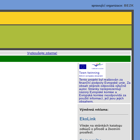
spravující organizace:
BEZK
o, rychle a sami
:
Vyzkoušejte zdarma!
Tento projekt byl realizován za
finanční podpory Evropské unie. Za
obsah stránek odpovídá výlučně
autor. Stránky nereprezentují
názory Evropské komise a
Evropská komise neodpovídá za
použití informací, jež jsou jejich
obsahem.
Výměnná reklama:
EkoLink
Vítejte na stránkách katalogu
odkazů o přírodě a životním
prostředí.