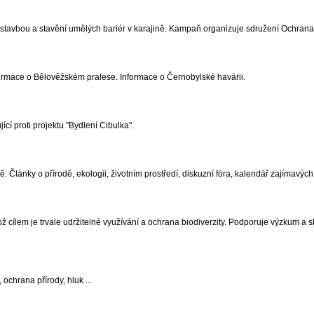
ástavbou a stavění umělých bariér v karajině. Kampaň organizuje sdružení Ochran
formace o Bělověžském pralese. Informace o Černobylské havárii.
ící proti projektu "Bydlení Cibulka".
 Články o přírodě, ekologii, životním prostředí, diskuzní fóra, kalendář zajímavých 
cílem je trvale udržitelné využívání a ochrana biodiverzity. Podporuje výzkum a
ochrana přírody, hluk ...