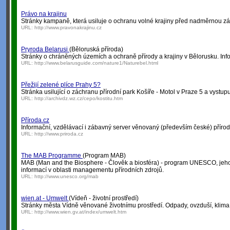
Právo na krajinu
Stránky kampaně, která usiluje o ochranu volné krajiny před nadměrnou z
URL:
http://www.pravonakrajinu.cz
Pryroda Belarusi
(Běloruská příroda)
Stránky o chráněných územích a ochraně přírody a krajiny v Bělorusku. In
URL:
http://www.belarusguide.com/nature1/Naturebel.html
Přežijí zelené plíce Prahy 5?
Stránka usilující o záchranu přírodní park Košíře - Motol v Praze 5 a vystupuj
URL:
http://archivdz.wz.cz/cepo/kostitu.htm
Příroda.cz
Informační, vzdělávací i zábavný server věnovaný (především české) přírodě.
URL:
http://www.priroda.cz
The MAB Programme
(Program MAB)
MAB (Man and the Biosphere - Člověk a biosféra) - program UNESCO, jehož 
informací v oblasti managementu přírodních zdrojů.
URL:
http://www.unesco.org/mab
wien.at - Umwelt
(Vídeň - životní prostředí)
Stránky města Vídně věnované životnímu prostředí. Odpady, ovzduší, klima, 
URL:
http://www.wien.gv.at/index/umwelt.htm