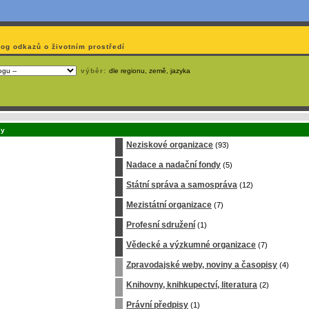
log odkazů o životním prostředí
výběr:
dle regionu, země, jazyka
emá webmaster
čas
na jejich aktualizaci? S
publikačním systémem TOOLKIT
to zvládnete
snadn
ny
Neziskové organizace
(93)
Nadace a nadační fondy
(5)
Státní správa a samospráva
(12)
Mezistátní organizace
(7)
Profesní sdružení
(1)
Vědecké a výzkumné organizace
(7)
Zpravodajské weby, noviny a časopisy
(4)
Knihovny, knihkupectví, literatura
(2)
Právní předpisy
(1)