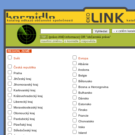
katalog odkazů občanské společnosti
kata
! TIP :
(právo AND informace) OR "občanská práva"
navrhni změnu
o kormidle
nápověda
REGION, ZEMĚ :
Svět
Evropa
Albánie
Česká republika
Andorra
Praha
Belgie
Jihčeský kraj
Bělorusko
Jihomoravský kraj
Bosna a Hercegovina
Karlovarský kraj
Bulharsko
Královehradecký kraj
Dánsko
Liberecký kraj
Estonsko
Moravskoslezský kraj
Finsko
Olomoucký kraj
Francie
Pardubický kraj
Chorvatsko
Plzeňský kraj
Irsko
Středočeský kraj
Island