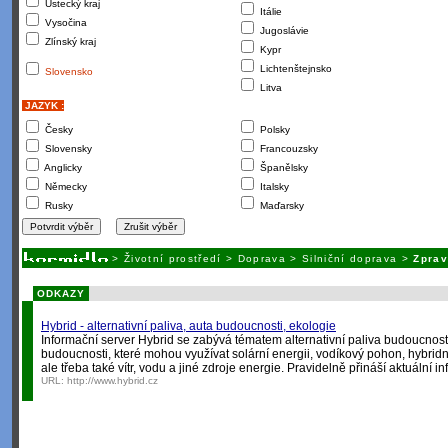
Ústecký kraj
Itálie
Vysočina
Jugoslávie
Zlínský kraj
Kypr
Lichtenštejnsko
Slovensko
Litva
JAZYK :
Česky
Polsky
Slovensky
Francouzsky
Anglicky
Španělsky
Německy
Italsky
Rusky
Maďarsky
>
Životní prostředí
>
Doprava
>
Silniční doprava
>
Zprav
ODKAZY
Hybrid - alternativní paliva, auta budoucnosti, ekologie
Informační server Hybrid se zabývá tématem alternativní paliva budoucnost
budoucnosti, které mohou využívat solární energii, vodíkový pohon, hybridn
ale třeba také vítr, vodu a jiné zdroje energie. Pravidelně přináší aktuální i
URL:
http://www.hybrid.cz