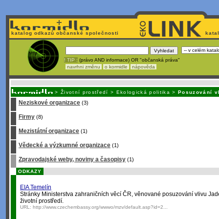
katalog odkazů občanské společnosti
kata
! TIP :
(právo AND informace) OR "občanská práva"
navrhni změnu
o kormidle
nápověda
Nechcete být závislí
na korporátech typu Google či Micro
>
Životní prostředí
>
Ekologická politika
>
Posuzování vl
Neziskové organizace
(3)
Firmy
(8)
Mezistátní organizace
(1)
Vědecké a výzkumné organizace
(1)
Zpravodajské weby, noviny a časopisy
(1)
ODKAZY
EIA Temelín
Stránky Ministerstva zahraničních věcí ČR, věnované posuzování vlivu Jad
životní prostředí.
URL:
http://www.czechembassy.org/wwwo/mzv/default.asp?id=2...