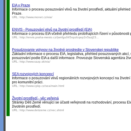
EIA v Praze
Informace o procesu posuzování vlivů na životní prostředí, aktuální přehled
Praze.
URL:
http://www.monet.cz/eia/
ENVIS - Posuzování vlivů na životní prostředí (EIA)
Informace o procesu EIA včetně přehledu probíhajících řízení v působnosti
URL:
http://envis.praha-mesto.cz/(wnfgu045opzlcqep2n5azj23...
Posudzovanie vplyvov na životné prostredie v Slovenskej republike
Základní informace o procesu EIA, legislativa, přehled posuzovaných akcí
posuzování podle EIA a další informace. Provozuje Slovenská agentúra živ
URL:
http://www.sazp.sk/eia/
SEA rozvojových koncepcí
Informace o posuzování vlivů regionálních rozvojových koncepcí na životní 
pro komunitní práci.
URL:
http://www.cpkp.cz/sea/main.html
Životní prostředí - věc veřejná
Stránky Dětí Země věnující se účasti veřejnosti na rozhodování, procesu EI
životním prostředí.
URL:
http://www.detizeme.cz/vec.shtml