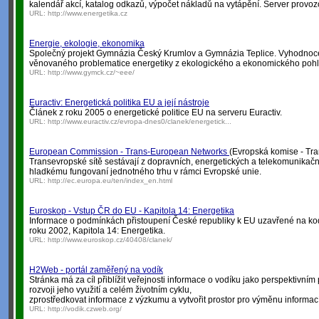
kalendář akcí, katalog odkazů, výpočet nákladů na vytápění. Server provo
URL:
http://www.energetika.cz
Energie, ekologie, ekonomika
Společný projekt Gymnázia Český Krumlov a Gymnázia Teplice. Vyhodnoc
věnovaného problematice energetiky z ekologického a ekonomického poh
URL:
http://www.gymck.cz/~eee/
Euractiv: Energetická politika EU a její nástroje
Článek z roku 2005 o energetické politice EU na serveru Euractiv.
URL:
http://www.euractiv.cz/evropa-dnes0/clanek/energetick...
European Commission - Trans-European Networks
(Evropská komise - Tra
Transevropské sítě sestávají z dopravních, energetických a telekomunikačníc
hladkému fungovaní jednotného trhu v rámci Evropské unie.
URL:
http://ec.europa.eu/ten/index_en.html
Euroskop - Vstup ČR do EU - Kapitola 14: Energetika
Informace o podmínkách přistoupení České republiky k EU uzavřené na k
roku 2002, Kapitola 14: Energetika.
URL:
http://www.euroskop.cz/40408/clanek/
H2Web - portál zaměřený na vodík
Stránka má za cíl přiblížit veřejnosti informace o vodíku jako perspektivním 
rozvoji jeho využití a celém životním cyklu,
zprostředkovat informace z výzkumu a vytvořit prostor pro výměnu informací
URL:
http://vodik.czweb.org/