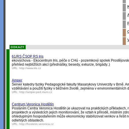
K
A
P
O
V
ODKAZY
61/RS ČSOP RS Iris
ekovýchova - Ekocentrum Iris, péče o CHú - pozemkový spolek Prostějovsk
přehled nejbližších akcí (přednášky, besedy, exkurze, brigády..)
URL:
http://www.iris.cz
Amper
Server katedry fyziky Pedagogické fakulty Masarykovy Univerzity v Brně. A
vzdělávání a použití fyziky v běžném životě, zejména v environmentálních d
URL:
http://amper.ped.muni.cz
Centrum Veronica Hostětín
Posláním Centra Veronica Hostětín je ukazovat na praktických příkladech,
projektech a výsledcích jejich monitorování, že vztah k přírodě, místním zdr
ohleduplným hospodařením může ekonomicky stabilizovat venkov a řešit 
odlehlých oblastech.
URL:
http://hostetin.veronica.cz