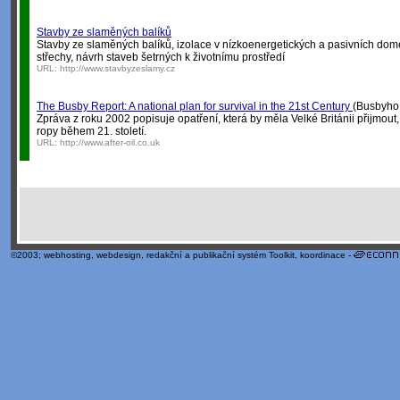
Stavby ze slaměných balíků
Stavby ze slaměných balíků, izolace v nízkoenergetických a pasivních dom
střechy, návrh staveb šetrných k životnímu prostředí
URL:
http://www.stavbyzeslamy.cz
The Busby Report: A national plan for survival in the 21st Century
(Busbyho z
Zpráva z roku 2002 popisuje opatření, která by měla Velké Británii přijmout
ropy během 21. století.
URL:
http://www.after-oil.co.uk
©2003;
webhosting
,
webdesign
,
redakční a publikační systém Toolkit
, koordinace -