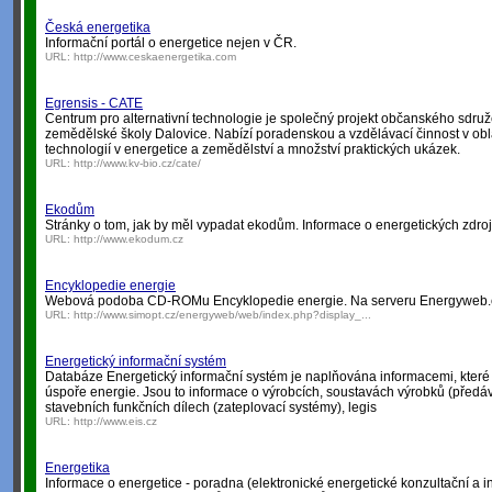
Česká energetika
Informační portál o energetice nejen v ČR.
URL:
http://www.ceskaenergetika.com
Egrensis - CATE
Centrum pro alternativní technologie je společný projekt občanského sdruž
zemědělské školy Dalovice. Nabízí poradenskou a vzdělávací činnost v oblas
technologií v energetice a zemědělství a množství praktických ukázek.
URL:
http://www.kv-bio.cz/cate/
Ekodům
Stránky o tom, jak by měl vypadat ekodům. Informace o energetických zdroj
URL:
http://www.ekodum.cz
Encyklopedie energie
Webová podoba CD-ROMu Encyklopedie energie. Na serveru Energyweb.
URL:
http://www.simopt.cz/energyweb/web/index.php?display_...
Energetický informační systém
Databáze Energetický informační systém je naplňována informacemi, které 
úspoře energie. Jsou to informace o výrobcích, soustavách výrobků (předáva
stavebních funkčních dílech (zateplovací systémy), legis
URL:
http://www.eis.cz
Energetika
Informace o energetice - poradna (elektronické energetické konzultační a in