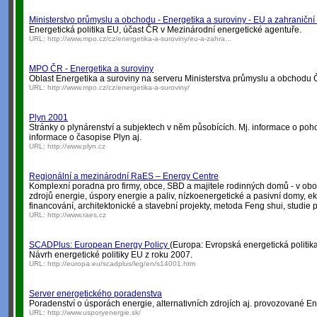
Ministerstvo průmyslu a obchodu - Energetika a suroviny - EU a zahraniční
Energetická politika EU, účast ČR v Mezinárodní energetické agentuře.
URL:
http://www.mpo.cz/cz/energetika-a-suroviny/eu-a-zahra...
MPO ČR - Energetika a suroviny
Oblast Energetika a suroviny na serveru Ministerstva průmyslu a obchodu 
URL:
http://www.mpo.cz/cz/energetika-a-suroviny/
Plyn 2001
Stránky o plynárenství a subjektech v něm působících. Mj. informace o p
informace o časopise Plyn aj.
URL:
http://www.plyn.cz
Regionální a mezinárodní RaES – Energy Centre
Komplexní poradna pro firmy, obce, SBD a majitele rodinných domů - v obo
zdrojů energie, úspory energie a paliv, nízkoenergetické a pasivní domy, e
financování, architektonické a stavební projekty, metoda Feng shui, studie p
URL:
http://www.raes.cz
SCADPlus: European Energy Policy
(Europa: Evropská energetická politik
Návrh energetické politiky EU z roku 2007.
URL:
http://europa.eu/scadplus/leg/en/s14001.htm
Server energetického poradenstva
Poradenství o úsporách energie, alternativních zdrojích aj. provozované E
URL:
http://www.usporyenergie.sk/