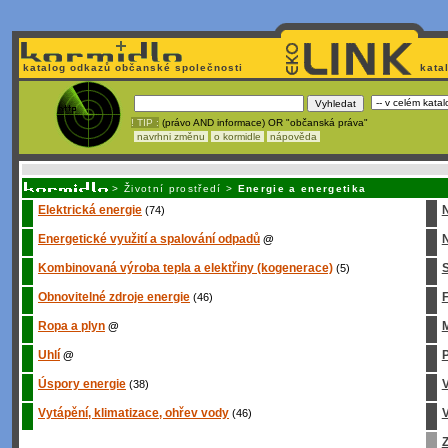
katalog odkazů občanské společnosti
kata
! TIP :
(právo AND informace) OR "občanská práva"
navrhni změnu
o kormidle
nápověda
Unavuje
vás tvorba stránek v HTML? Nemá webmaster
čas
na jejich aktualizac
>
Životní prostředí
>
Energie a energetika
Elektrická energie
(74)
Energetické využití a spalování odpadů
N
@
Kombinovaná výroba tepla a elektřiny (kogenerace)
S
(5)
Obnovitelné zdroje energie
(46)
Ropa a plyn
M
@
Uhlí
P
@
Úspory energie
(38)
Vytápění, klimatizace, ohřev vody
V
(46)
Z