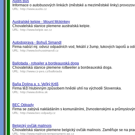
Audis Bus
Informace o autobusových linkách (městské a meziměstské linky) provozovan
URL:
http://www.audis.cz
Australské kelpie - Mount Mckinkey
Chovatelská stanice plemene australská kelpie.
URL:
http://www.kelpie.wz.cz
Autodoprava - Bohuš Simandl
Firma nabízí mj. odvoz odpadních vod, fekálií z žump, tukových lapolů a o
URL:
http://www.bohussimandl.cz
Ballotada - rotvajler a bordeauxská doga
Chovatelská stanice plemene rottweiler a bordeauxská doga.
URL:
http://www.cz-pes.cz/ballotada
Baňa Dolina a. s. Veľký Krtíš
Firma těží hlubinným způsobem hnědé uhlí na východě Slovenska.
URL:
http://www.dolina.sk
BEC Odpady
Firma se zabývá nakládáním s komunálními, živnostenskými a průmyslový
URL:
http://www.bec-odpady.cz
Belgický ovčák malinois
Chovatelská stanice plemene belgický ovčák malinois. Zaměřuje se na pra
URL:
http://www.malinois-temperament.wz.cz