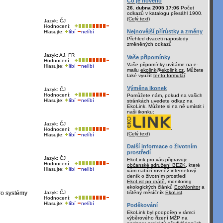
Co je nového
26. dubna 2005 17:06
Počet
odkazů v katalogu přesáhl 1900.
(Celý text)
Jazyk: ČJ
Hodnocení:
Nejnovější přírůstky a změny
Hlasujte:
líbí
nelíbí
Přehled dvaceti naposledy
změněných odkazů
Jazyk: AJ, FR
Vaše připomínky
Hodnocení:
Vaše připomínky uvítáme na e-
Hlasujte:
líbí
nelíbí
mailu
ekolink@ekolink.cz
. Můžete
také využít
tento formulář
.
Výměna ikonek
Jazyk: ČJ
Hodnocení:
Pomůžete nám, pokud na vašich
Hlasujte:
líbí
nelíbí
stránkách uvedete odkaz na
EkoLink. Můžete si na ně umístit i
naši ikonku:
Jazyk: ČJ
.
Hodnocení:
(Celý text)
Hlasujte:
líbí
nelíbí
Další informace o životním
prostředí
Jazyk: ČJ
EkoLink pro vás připravuje
Hodnocení:
občanské sdružení BEZK
, které
Hlasujte:
líbí
nelíbí
vám nabízí rovněž internetový
deník o životním prostředí
EkoList po drátě
, monitoring
ekologických článků
EcoMonitor
a
tištěný měsíčník
EkoList
.
ro systémy
Jazyk: ČJ
Hodnocení:
Hlasujte:
líbí
nelíbí
Poděkování
EkoLink byl podpořen v rámci
výběrového řízení MŽP na