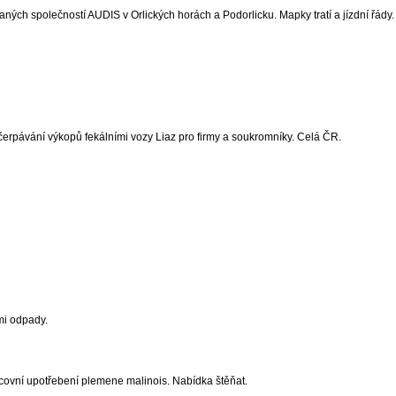
ých společností AUDIS v Orlických horách a Podorlicku. Mapky tratí a jízdní řády.
dčerpávání výkopů fekálními vozy Liaz pro firmy a soukromníky. Celá ČR.
mi odpady.
covní upotřebení plemene malinois. Nabídka štěňat.