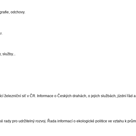
grafie, odchovy.
u.
 služby...
ící železniční siť v ČR. Informace o Českých drahách, o jejich službách, jízdní řád a
ady pro udržitelný rozvoj. Řada informací o ekologické politice ve vztahu k prům