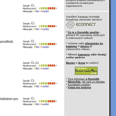
podporu projektů předkládaných
nestátními neziskovými
Jazyk: ČJ
organizacemi.
Hodnocení:
Hlasujte:
líbí
nelíbí
Vytváření katalogu Kormidlo
koordinuje občanské sdružení
Jazyk: ČJ
Hodnocení:
Hlasujte:
líbí
nelíbí
*
Co je v Kormidle nového
-
přehled 50 naposledy vložených
či editovaných odkazů
prostředí,
Jazyk: ČJ
* Uvítáme vaše
připomínky ke
Hodnocení:
katalogu
či
úpravu
již
Hlasujte:
líbí
nelíbí
zařazeného odkazu.
* Některé
kategorie
stále hledají
svého správce
.
Jazyk: ČJ, AJ
Banner
a
ikona
ke stažení.
Hodnocení:
Hlasujte:
líbí
nelíbí
*
Více informací
o Kormidle
Jazyk: ČJ
*
Nápověda
, jak najít co hledáte
Hodnocení:
*
Kormidelní novinky
Hlasujte:
líbí
nelíbí
*
Vstup pro správce
elektráren pro
Jazyk: ČJ
Hodnocení:
Hlasujte:
líbí
nelíbí