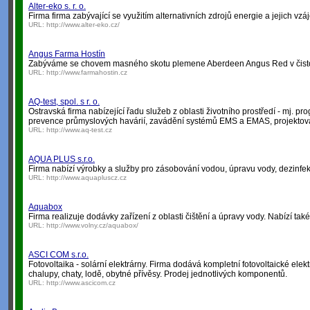
Alter-eko s. r. o.
Firma firma zabývající se využitím alternativních zdrojů energie a jejich v
URL:
http://www.alter-eko.cz/
Angus Farma Hostín
Zabýváme se chovem masného skotu plemene Aberdeen Angus Red v čist
URL:
http://www.farmahostin.cz
AQ-test, spol. s r. o.
Ostravská firma nabízející řadu služeb z oblasti životního prostředí - mj. p
prevence průmyslových havárií, zavádění systémů EMS a EMAS, projektová
URL:
http://www.aq-test.cz
AQUA PLUS s.r.o.
Firma nabízí výrobky a služby pro zásobování vodou, úpravu vody, dezinfek
URL:
http://www.aquapluscz.cz
Aquabox
Firma realizuje dodávky zařízení z oblasti čištění a úpravy vody. Nabízí ta
URL:
http://www.volny.cz/aquabox/
ASCI COM s.r.o.
Fotovoltaika - solární elektrárny. Firma dodává kompletní fotovoltaické elek
chalupy, chaty, lodě, obytné přívěsy. Prodej jednotlivých komponentů.
URL:
http://www.ascicom.cz