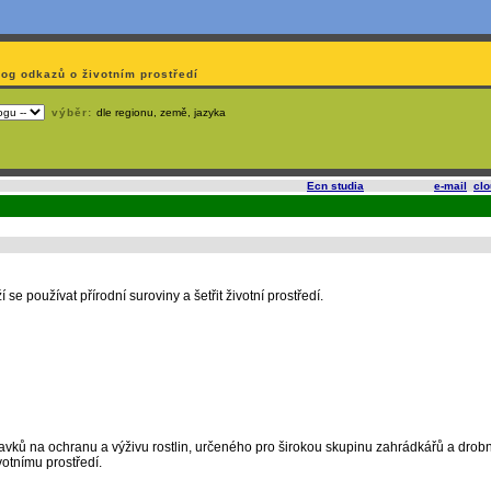
log odkazů o životním prostředí
výběr:
dle regionu, země, jazyka
slí
na korporátech typu Google či Microsoft? Využijte služeb
Ecn studia
, které nabízí
e-mail
,
cl
 se používat přírodní suroviny a šetřit životní prostředí.
ravků na ochranu a výživu rostlin, určeného pro širokou skupinu zahrádkářů a dro
votnímu prostředí.