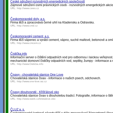
České sdružení rozvodných energetických společností
Zájmové sdružení osmi právnických osob - rozvodných energetických akcio
URL:
http://www.csres.cz
Českomoravské doly, a.s.
Firma těží a zpracovává černé uhlí na Kladensku a Ostravsku.
URL:
http://www.cmd.cz
Českomoravský cement, a.s.
Firma těží vápenec a vyrábí cement, vápno, suché maltové, betonové a omítk
URL:
http://www.cmcem.cz
Čistička.info
Informační server o čištění odpadních vod pro odbornou i laickou veřejnost. 
mechanické domovní čističky odpadních vod, septiky, žumpy - informace a 
URL:
http://www.Cisticka.info
Čivavy - chovatelská stanice One Love
Chovatelská stanice čivav - informace o našich psech, odchovech.
URL:
http://www.one-love.wz.cz
Čivavy dlouhosrsté - Křišťálové oko
Chovatelská stanice čivav s dlouholetou tradicí. Fotografie, informace o št
URL:
http://www.sweb.cz/kristalove.oko
ČLUZ a. s.