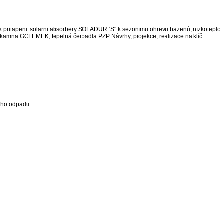
 přitápění, solární absorbéry SOLADUR "S" k sezónímu ohřevu bazénů, nízkoteplot
kamna GOLEMEK, tepelná čerpadla PZP. Návrhy, projekce, realizace na klíč.
kého odpadu.