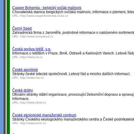
Casper Bohemia - belgický ovčák malinois
Chovatelská stanice belgických ovčáků malinois, informace o plemeni, foto
URL:
http://www.casperbohemia.unas.cz
Černý Seed
Zahradnická firma z Jaroměře, podrobné informace o nabízeném sortiment
URL:
http://www.cernyseed.cz
Česká správa letišť, s.p.
Informace o letištích v Praze, Brně, Ostravě a Karlových Varech. Letové řády,
URL:
http://www.csl.cz
České aerolinie
Stránky české letecké společnosti. Letový řád a mnoho dalších informací.
URL:
http://www.csa.cz
České dráhy
Oficiální stránky státní organizace, provozující železniční dopravu a spravuj
informace.
URL:
http://www.cdrail.cz
České ekologické manažerské centrum
Stránky Českého ekologického manažerského centra a České podnikatelské r
URL:
http://www.cemc.cz