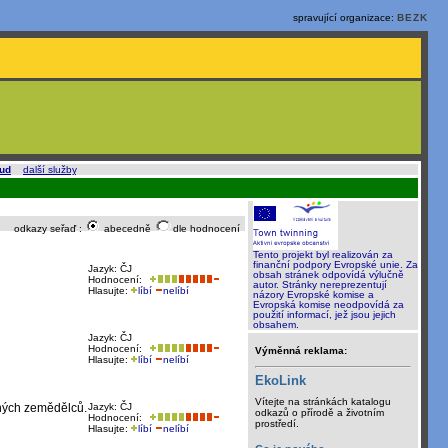
spravující organizace:
BEZK
oud
a
další služby
.
odkazy seřaď :
abecedně
dle hodnocení
Tento projekt byl realizován za
finanční podpory Evropské unie. Za
Jazyk: ČJ
obsah stránek odpovídá výlučně
Hodnocení:
autor. Stránky nereprezentují
Hlasujte:
líbí
nelíbí
názory Evropské komise a
Evropská komise neodpovídá za
použití informací, jež jsou jejich
obsahem.
Jazyk: ČJ
Hodnocení:
Výměnná reklama:
Hlasujte:
líbí
nelíbí
EkoLink
Vítejte na stránkách katalogu
bných zemědělců.
Jazyk: ČJ
odkazů o přírodě a životním
Hodnocení:
prostředí.
Hlasujte:
líbí
nelíbí