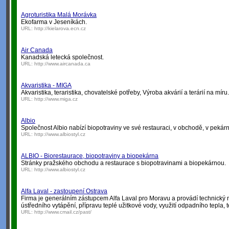
Agroturistika Malá Morávka
Ekofarma v Jeseníkách.
URL:
http://kielarova.ecn.cz
Air Canada
Kanadská letecká společnost.
URL:
http://www.aircanada.ca
Akvaristika - MIGA
Akvaristika, teraristika, chovatelské potřeby, Výroba akvárií a terárií na mí
URL:
http://www.miga.cz
Albio
Společnost Albio nabízí biopotraviny ve své restauraci, v obchodě, v pekárně
URL:
http://www.albiostyl.cz
ALBIO - Biorestaurace, biopotraviny a biopekárna
Stránky pražského obchodu a restaurace s biopotravinami a biopekárnou.
URL:
http://www.albiostyl.cz
Alfa Laval - zastoupení Ostrava
Firma je generálním zástupcem Alfa Laval pro Moravu a provádí technický n
ústředního vytápění, přípravu teplé užitkové vody, využití odpadního tepla, 
URL:
http://www.cmail.cz/past/