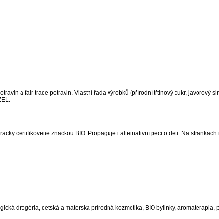
ravin a fair trade potravin. Vlastní řada výrobků (přírodní třtinový cukr, javorový si
ZEL.
čky certifikovené značkou BIO. Propaguje i alternativní péči o děti. Na stránkách 
ogická drogéria, detská a materská prírodná kozmetika, BIO bylinky, aromaterapia, 