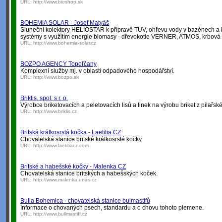
URL:
http://www.bioshop.sk
BOHEMIA SOLAR - Josef Matyáš
Sluneční kolektory HELIOSTAR k přípravě TUV, ohřevu vody v bazénech a k
systémy s využitím energie biomasy - dřevokotle VERNER, ATMOS, krbová 
URL:
http://www.bohemia-solar.cz
BOZPO AGENCY Topoľčany
Komplexní služby mj. v oblasti odpadového hospodářství.
URL:
http://www.bozpo.sk
Briklis, spol. s r. o.
Výrobce briketovacích a peletovacích lisů a linek na výrobu briket z pilařs
URL:
http://www.briklis.cz
Britská krátkosrstá kočka - Laetitia CZ
Chovatelská stanice britské krátkosrsté kočky.
URL:
http://www.laetitiacz.com
Britské a habešské kočky - Malenka CZ
Chovatelská stanice britských a habešských koček.
URL:
http://www.malenka.unas.cz
Bulla Bohemica - chovatelská stanice bulmastifů
Informace o chovaných psech, standardu a o chovu tohoto plemene.
URL:
http://www.bullmastiff.cz