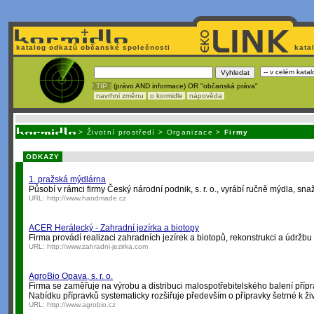
katalog odkazů občanské společnosti
kata
! TIP :
(právo AND informace) OR "občanská práva"
navrhni změnu
o kormidle
nápověda
Nechcete být závi
>
Životní prostředí
>
Organizace
>
Firmy
ODKAZY
1. pražská mýdlárna
Působí v rámci firmy Český národní podnik, s. r. o., vyrábí ručně mýdla, snaží
URL:
http://www.handmade.cz
ACER Herálecký - Zahradní jezírka a biotopy
Firma provádí realizaci zahradních jezírek a biotopů, rekonstrukci a údržbu
URL:
http://www.zahradni-jezirka.com
AgroBio Opava, s. r. o.
Firma se zaměřuje na výrobu a distribuci malospotřebitelského balení příp
Nabídku přípravků systematicky rozšiřuje především o přípravky šetrné k ži
URL:
http://www.agrobio.cz