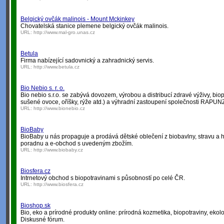
Belgický ovčák malinois - Mount Mckinkey
Chovatelská stanice plemene belgický ovčák malinois.
URL:
http://www.mal-gro.unas.cz
Betula
Firma nabízející sadovnický a zahradnický servis.
URL:
http://www.betula.cz
Bio Nebio s. r. o.
Bio nebio s.r.o. se zabývá dovozem, výrobou a distribucí zdravé výživy, biopot
sušené ovoce, oříšky, rýže atd.) a výhradní zastoupení společnosti RAPUN
URL:
http://www.bionebio.cz
BioBaby
BioBaby u nás propaguje a prodává dětské oblečení z biobavlny, stravu a hra
poradnu a e-obchod s uvedeným zbožím.
URL:
http://www.biobaby.cz
Biosfera.cz
Intrnetový obchod s biopotravinami s působností po celé ČR.
URL:
http://www.biosfera.cz
Bioshop.sk
Bio, eko a prírodné produkty online: prírodná kozmetika, biopotraviny, ekol
Diskusné fórum.