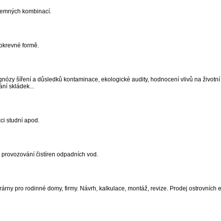
zájemných kombinací.
okrevné formě.
rognózy šíření a důsledků kontaminace, ekologické audity, hodnocení vlivů na životní 
ní skládek...
ci studní apod.
ké provozování čistíren odpadních vod.
trárny pro rodinné domy, firmy. Návrh, kalkulace, montáž, revize. Prodej ostrovních 