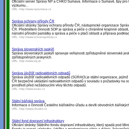
Oficiální server Správy NP a CHKO Šumava. Informace o Šumavě, tipy pro t
výzkumu...
URL:
http://www.npsumava.cz
Správa ochrany přírody ČR
Oficiální stránky Správy ochrany přírody ČR, nástupnické organizace Správ
ČR. Předmětem činnosti SOP je správa a péče o chráněné krajinné oblasti, 
národní přírodní památky a správa a péče o ptačí oblasti a příprava podklad
URL:
http://www.ochranaprirody.cz
Správa slovenských jaskýň
Správa slovenských jaskýň spravuje veřejnosti zpřístupněné slovenské jesk
zpřístupněných jeskyních.
URL:
http://www.ssj.sk
Správa úložišť radioaktivních odpadů
Správa úložišť radioaktivních odpadů (SÚRAO) je státní organizace, jejímž
ČR bezpečné ukládání radioaktivních odpadů v souladu s požadavky na och
prostředí před nežádoucími vlivy těchto odpadů.
URL:
http://www.surao.cz
Státní báňská správa
Informace o činnosti Českého báňského úřadu a devíti obvodních báňskýc
URL:
http://www.cbusbs.cz
Státní fond dopravní infrastruktury
Oficiání stránky Státního fondu dopravní infrastruktury, který spadá pod M