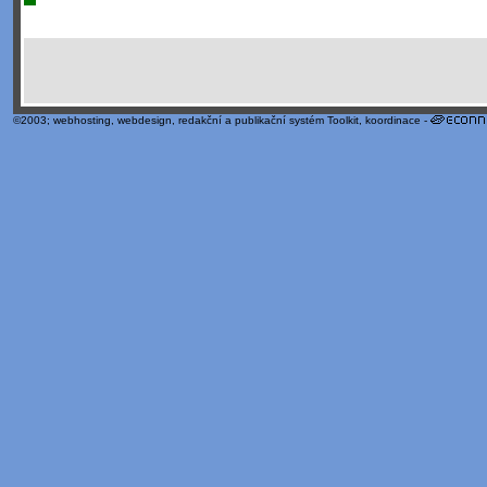
©2003;
webhosting
,
webdesign
,
redakční a publikační systém Toolkit
, koordinace -