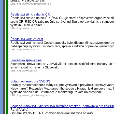
programy, tiskové zprávy.
URL:
http://www.mt.government.bg
Ředitelství silnic a dálnic ČR
Ředitelství silnic a dálnic ČR (ŘSD ČR) je státní příspěvková organizace z
spojů ČR. ŘSD ČR zabezpečuje správu, údržbu a opravy dálnic a stanoven
výstavbu silnic a dálnic.
URL:
http://www.rsd.cz
Ředitelství vodních cest
Ředitelství vodních cest České republiky bylo zřízeno Ministerstvem dopr
Zabezpečuje výstavbu, modernizaci, správu a údržbu dopravně významnýc
URL:
http://www.rvccr.cz
Slovenská správa ciest
Slovenská správa ciest se zabývá všemi oblastmi silniční infrastruktury. J
silniční a dálniční sítě na Slovensku.
URL:
http://www.ssc.sk
Splnomocnenec pre SVDGN
Stránky "Splnomocnenca vlády SR pre výstavbu a prevádzku sústavy vodný
Nagymaros". Rozsudek Mezinárodního soudu v Haagu, text smlouvy mezi
výstavbě vodních děl, informace o monitoringu životního prostředí...
URL:
http://www.gabcikovo.gov.sk
Spojené království - Ministerstvo životního prostředí, potraviny a pro záleži
Rural Affairs)
Oficiální stránky DEFRA. Zpravodajství,dokumenty a odkazy,