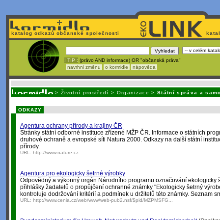
katalog odkazů občanské společnosti
kata
! TIP :
(právo AND informace) OR "občanská práva"
navrhni změnu
o kormidle
nápověda
Nechcete být závislí
na korporátech typu Google či Micro
>
Životní prostředí
>
Organizace
>
Státní správa a sam
ODKAZY
Agentura ochrany přírody a krajiny ČR
Stránky státní odborné instituce zřízené MŽP ČR. Informace o státních pr
druhové ochraně a evropské síti Natura 2000. Odkazy na další státní institu
přírody.
URL:
http://www.nature.cz
Agentura pro ekologicky šetrné výrobky
Odpovědný a výkonný orgán Národního programu označování ekologicky še
přihlášky žadatelů o propůjčení ochranné známky "Ekologicky šetrný výro
kontroluje dodržování kritérií a podmínek u držitelů této známky. Seznam 
URL:
http://www.cenia.cz/web/www/web-pub2.nsf/$pid/MZPMSFG...