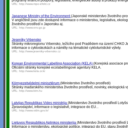
programy finanční podpory, legislativa, energetické audity a průkazy energ
URL:
http://www.mpo-efekt.cz
Japanese Ministry of the Environment
(Japonské ministerstvo životního pros
V angličtině jsou zde dostupné informace o ministerstvu, legislativa, ekologi
životního prostředí v Japonsku aj.
URL:
http://www.env.go.jp
Jeseníky Vrbensko
Stránky mikroregionu Vrbensko, ležícího pod Pradědem na území CHKO Je
informace o cyklostezkách a náměty na tématické cykloturistické výlety.
URL:
http://www.jeseniky-vrbensko.cz
Korean Environmental Labelling Association (KELA)
(Korejská asociace pr
Oficiální stránky korejské ecolabellingové agentury KELA.
URL:
http://www.kela.or.kr
Környezetvédelmi minisztérum
(Ministerstvo životního prostředi)
Stránky maďarského ministerstva životního prostředí, novinky, ekologická vý
URL:
http://www.ktm.hu
Latvijas Republikas Vides ministrija
(Ministerstvo životního prostředí Lotyš
Zpravodajství, informace o legislativě, integrace do EU...
URL:
http://www.vidm.gov.lv/
Lietuvos Respublikos Aplinkos ministerija
(Ministerstvo životního prostředí 
Informace o ministerstvu, ekologické politice, integraci do EU, stavu životníh