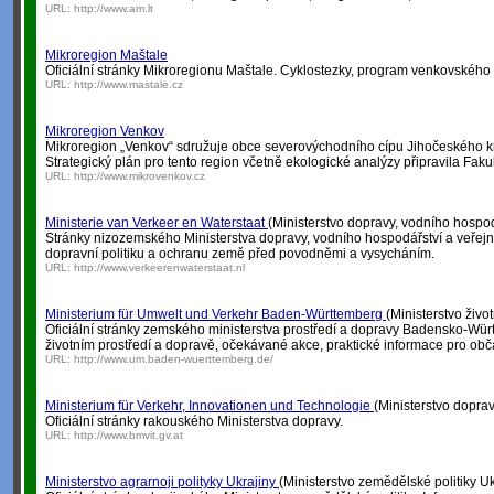
URL:
http://www.am.lt
Mikroregion Maštale
Oficiální stránky Mikroregionu Maštale. Cyklostezky, program venkovského
URL:
http://www.mastale.cz
Mikroregion Venkov
Mikroregion „Venkov“ sdružuje obce severovýchodního cípu Jihočeského k
Strategický plán pro tento region včetně ekologické analýzy připravila Faku
URL:
http://www.mikrovenkov.cz
Ministerie van Verkeer en Waterstaat
(Ministerstvo dopravy, vodního hospod
Stránky nizozemského Ministerstva dopravy, vodního hospodářství a veřej
dopravní politiku a ochranu země před povodněmi a vysycháním.
URL:
http://www.verkeerenwaterstaat.nl
Ministerium für Umwelt und Verkehr Baden-Württemberg
(Ministerstvo živ
Oficiální stránky zemského ministerstva prostředí a dopravy Badensko-Wür
životním prostředí a dopravě, očekávané akce, praktické informace pro obč
URL:
http://www.um.baden-wuerttemberg.de/
Ministerium für Verkehr, Innovationen und Technologie
(Ministerstvo doprav
Oficiální stránky rakouského Ministerstva dopravy.
URL:
http://www.bmvit.gv.at
Ministerstvo agrarnoji polityky Ukrajiny
(Ministerstvo zemědělské politiky Uk