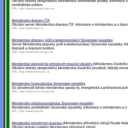
Oficiální stránky ukrajinského Ministerstva zemědělské politiky. Informace 
zemědělské politice.
URL:
http://www.minagro.kiev.ua
Ministerstvo dopravy ČR
Oficiální server Ministerstva dopravy ČR. Informace o ministerstvu a o dopr
URL:
http://www.mdcr.cz
Ministerstvo dopravy, pôšt a telekomunikácií Slovenskej republiky
Server Ministerstva dopravy, pošt a telekomunikací Slovenské republiky. Inf
dopravě a dopravní politice.
URL:
http://www.telecom.gov.sk
Ministerstvo ekologiji ta prirodnych resursiv Ukrajiny
(Ministerstvo životního
Oficiální stránky ukrajinského Ministerstva životního prostředí. Aktivity ministe
URL:
http://www.menr.gov.ua
Ministerstvo hospodárstva Slovenskej republiky
Do působnosti tohoto ministerstva spadá mj. energetická a průmyslová polit
URL:
http://www.economy.gov.sk
Ministerstvo pôdohospodárstva Slovenskej republiky
Ministerstvo zemědělství Slovenské republiky. Informace o ministerstvu a o
URL:
http://www.mpsr.sk
Ministerstvo prirodnych resursov
(Ministerstvo přírodních zdrojů Ruské fed
Oficiání stránky ruského Ministerstva přírodních zdrojů.