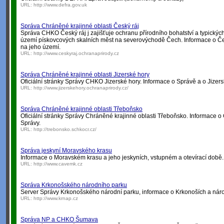
URL:
http://www.defra.gov.uk
Správa Chráněné krajinné oblasti Český ráj
Správa CHKO Český ráj j zajišťuje ochranu přírodního bohatství a typickýc
území pískovcových skalních měst na severovýchodě Čech. Informace o Če
na jeho území.
URL:
http://www.ceskyraj.ochranaprirody.cz
Správa Chráněné krajinné oblasti Jizerské hory
Oficiální stránky Správy CHKO Jizerské hory. Informace o Správě a o Jizer
URL:
http://www.jizerskehory.ochranaprirody.cz/
Správa Chráněné krajinné oblasti Třeboňsko
Oficiální stránky Správy Chráněné krajinné oblasti Třeboňsko. Informace 
Správy.
URL:
http://trebonsko.schkocr.cz/
Správa jeskyní Moravského krasu
Informace o Moravském krasu a jeho jeskyních, vstupném a otevírací dob
URL:
http://www.cavemk.cz
Správa Krkonošského národního parku
Server Správy Krkonošského národní parku, informace o Krkonoších a nár
URL:
http://www.krnap.cz
Správa NP a CHKO Šumava