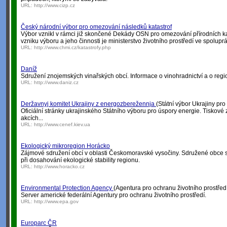
URL:
http://www.cizp.cz
Český národní výbor pro omezování následků katastrof
Výbor vznikl v rámci již skončené Dekády OSN pro omezování přírodních k
vzniku výboru a jeho činnosti je ministerstvo životního prostředí ve spolupr
URL:
http://www.chmi.cz/katastrofy.php
Daníž
Sdružení znojemských vinařských obcí. Informace o vinohradnictví a o regi
URL:
http://www.daniz.cz
Deržavnyj komitet Ukrajiny z energozberežennja
(Státní výbor Ukrajiny pro
Oficiální stránky ukrajinského Státního výboru pro úspory energie. Tiskov
akcích...
URL:
http://www.cenef.kiev.ua
Ekologický mikroregion Horácko
Zájmové sdružení obcí v oblasti Českomoravské vysočiny. Sdružené obce s
při dosahování ekologické stability regionu.
URL:
http://www.horacko.cz
Environmental Protection Agency
(Agentura pro ochranu životního prostřed
Server americké federální Agentury pro ochranu životního prostředí.
URL:
http://www.epa.gov
Europarc ČR