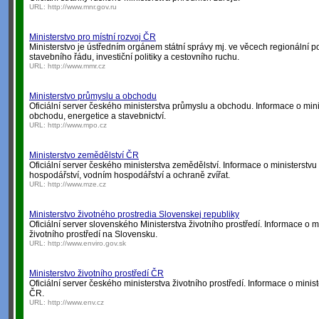
URL:
http://www.mnr.gov.ru
Ministerstvo pro místní rozvoj ČR
Ministerstvo je ústředním orgánem státní správy mj. ve věcech regionální po
stavebního řádu, investiční politiky a cestovního ruchu.
URL:
http://www.mmr.cz
Ministerstvo průmyslu a obchodu
Oficiální server českého ministerstva průmyslu a obchodu. Informace o mini
obchodu, energetice a stavebnictví.
URL:
http://www.mpo.cz
Ministerstvo zemědělství ČR
Oficiální server českého ministerstva zemědělství. Informace o ministerstv
hospodářství, vodním hospodářství a ochraně zvířat.
URL:
http://www.mze.cz
Ministerstvo životného prostredia Slovenskej republiky
Oficiální server slovenského Ministerstva životního prostředí. Informace o m
životního prostředí na Slovensku.
URL:
http://www.enviro.gov.sk
Ministerstvo životního prostředí ČR
Oficiální server českého ministerstva životního prostředí. Informace o minist
ČR.
URL:
http://www.env.cz