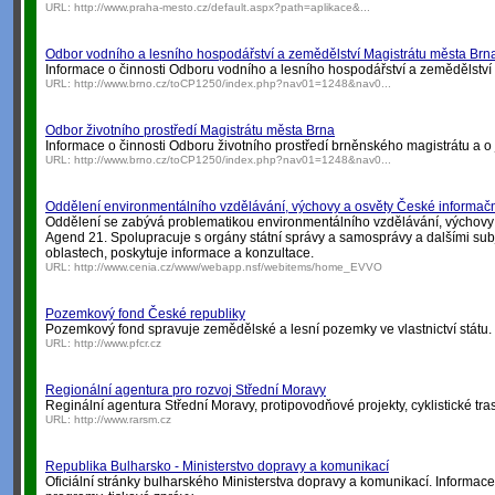
URL:
http://www.praha-mesto.cz/default.aspx?path=aplikace&...
Odbor vodního a lesního hospodářství a zemědělství Magistrátu města Brn
Informace o činnosti Odboru vodního a lesního hospodářství a zemědělství
URL:
http://www.brno.cz/toCP1250/index.php?nav01=1248&nav0...
Odbor životního prostředí Magistrátu města Brna
Informace o činnosti Odboru životního prostředí brněnského magistrátu a o
URL:
http://www.brno.cz/toCP1250/index.php?nav01=1248&nav0...
Oddělení environmentálního vzdělávání, výchovy a osvěty České informační
Oddělení se zabývá problematikou environmentálního vzdělávání, výchovy 
Agend 21. Spolupracuje s orgány státní správy a samosprávy a dalšími sub
oblastech, poskytuje informace a konzultace.
URL:
http://www.cenia.cz/www/webapp.nsf/webitems/home_EVVO
Pozemkový fond České republiky
Pozemkový fond spravuje zemědělské a lesní pozemky ve vlastnictví státu.
URL:
http://www.pfcr.cz
Regionální agentura pro rozvoj Střední Moravy
Reginální agentura Střední Moravy, protipovodňové projekty, cyklistické tras
URL:
http://www.rarsm.cz
Republika Bulharsko - Ministerstvo dopravy a komunikací
Oficiální stránky bulharského Ministerstva dopravy a komunikací. Informace 