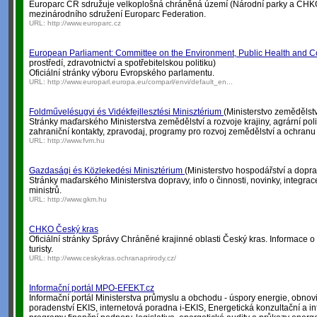
Europarc ČR sdružuje velkoplošná chráněná území (Národní parky a CHKO
mezinárodního sdružení Europarc Federation.
URL:
http://www.europarc.cz
European Parliament: Committee on the Environment, Public Health and 
prostředí, zdravotnictví a spotřebitelskou politiku)
Oficiální stránky výboru Evropského parlamentu.
URL:
http://www.europarl.europa.eu/comparl/envi/default_en...
Foldművelésugyi és Vidékfejllesztési Minisztérium
(Ministerstvo zemědělstv
Stránky maďarského Ministerstva zemědělství a rozvoje krajiny, agrární poli
zahraniční kontakty, zpravodaj, programy pro rozvoj zemědělství a ochranu 
URL:
http://www.fvm.hu
Gazdasági és Közlekedési Minisztérium
(Ministerstvo hospodářství a dopra
Stránky maďarského Ministerstva dopravy, info o činnosti, novinky, integrace
ministrů.
URL:
http://www.gkm.hu
CHKO Český kras
Oficiální stránky Správy Chráněné krajinné oblasti Český kras. Informace 
turisty.
URL:
http://www.ceskykras.ochranaprirody.cz/
Informační portál MPO-EFEKT.cz
Informační portál Ministerstva průmyslu a obchodu - úspory energie, obnovi
poradenství EKIS, internetová poradna i-EKIS, Energetická konzultační a in