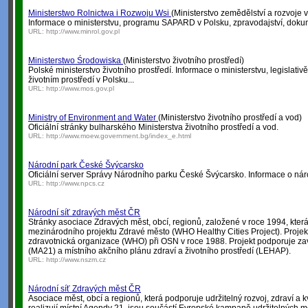
Ministerstwo Rolnictwa i Rozwoju Wsi
(Ministerstvo zemědělství a rozvoje 
Informace o ministerstvu, programu SAPARD v Polsku, zpravodajství, dokum
URL:
http://www.minrol.gov.pl
Ministerstwo Środowiska
(Ministerstvo životního prostředí)
Polské ministerstvo životního prostředí. Informace o ministerstvu, legislativě
životním prostředí v Polsku...
URL:
http://www.mos.gov.pl
Ministry of Environment and Water
(Ministerstvo životního prostředí a vod)
Oficiální stránky bulharského Ministerstva životního prostředí a vod.
URL:
http://www.moew.government.bg/index_e.html
Národní park České Švýcarsko
Oficiální server Správy Národního parku České Švýcarsko. Informace o nár
URL:
http://www.npcs.cz
Národní síť zdravých měst ČR
Stránky asociace Zdravých měst, obcí, regionů, založené v roce 1994, kter
mezinárodního projektu Zdravé město (WHO Healthy Cities Project). Projekt
zdravotnická organizace (WHO) při OSN v roce 1988. Projekt podporuje za
(MA21) a místního akčního plánu zdraví a životního prostředí (LEHAP).
URL:
http://www.nszm.cz
Národní síť Zdravých měst ČR
Asociace měst, obcí a regionů, která podporuje udržitelný rozvoj, zdraví a k