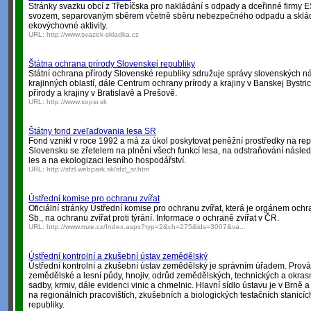
Stránky svazku obcí z Třebíčska pro nakládání s odpady a dceřinné firmy E
svozem, separovaným sběrem včetně sběru nebezpečného odpadu a sklád
ekovýchovné aktivity.
URL:
http://www.svazek-skladka.cz
Štátna ochrana prírody Slovenskej republiky
Státní ochrana přírody Slovenské republiky sdružuje správy slovenských 
krajinných oblastí, dále Centrum ochrany prírody a krajiny v Banskej Bystri
přírody a krajiny v Bratislavě a Prešově.
URL:
http://www.sopsr.sk
Štátny fond zveľaďovania lesa SR
Fond vznikl v roce 1992 a má za úkol poskytovat peněžní prostředky na re
Slovensku se zřetelem na plnění všech funkcí lesa, na odstraňování násled
les a na ekologizaci lesního hospodářství.
URL:
http://sfzl.webpark.sk/sfzl_sr.htm
Ústřední komise pro ochranu zvířat
Oficiální stránky Ústřední komise pro ochranu zvířat, která je orgánem ochr
Sb., na ochranu zvířat proti týrání. Informace o ochraně zvířat v ČR.
URL:
http://www.mze.cz/Index.aspx?typ=2&ch=275&ids=3007&va...
Ústřední kontrolní a zkušební ústav zemědělský
Ústřední kontrolní a zkušební ústav zemědělský je správním úřadem. Prová
zemědělské a lesní půdy, hnojiv, odrůd zemědělských, technických a okrasný
sadby, krmiv, dále evidenci vinic a chmelnic. Hlavní sídlo ústavu je v Brně
na regionálních pracovištích, zkušebních a biologických testačních stanicí
republiky.