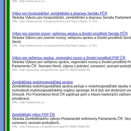
URL:
http://www.zeus.cz
Výbor pro hospodářství, zemědělství a dopravu Senátu PČR
Stránka Výboru pro hospodářství, zemědělství a dopravu Senátu Parlamen
URL:
http://www.senat.cz/organy/index.php?lng=cz&par_2=110
Výbor pro územní rozvoj, veřejnou správu a životní prostředí Senátu PČR
Stránka Výboru pro územní rozvoj, veřejnou správu a životní prostředí S
členů.
URL:
http://www.senat.cz/organy/index.php?lng=cz&par_2=111
Výbor pro veřejnou správu, regionální rozvoj a životní prostředí PSP ČR
Stránka Výboru pro veřejnou správu, regionální rozvoj a životní prostředí
Parlamentu ČR. Seznam členů, zápisy z jednání, usnesení, seznam podvýb
URL:
http://www.psp.cz/sqw/fsnem.sqw?f1=8&f2=6&id=90
Zemědělská vodohospodářská správa
Zemědělská vodohospodářská správa pečuje o vodohospodářské stavby na 
rozhodnutí vodohospodářského orgánu spravuje 34,6 tisíc km drobných vodní
činností. Pro Pozemkový fond ČR zajišťuje péči o hlavní meliorační zařízení,
privatizace.
URL:
http://www.zvhs.cz
Zemědělský výbor PSP ČR
Stránka Zemědělského výboru Poslanecké sněmovny Parlamentu ČR. Sezna
usnesení, seznam podvýborů...
URL:
http://www.psp.cz/sqw/fsnem.sqw?f1=8&f2=6&id=93