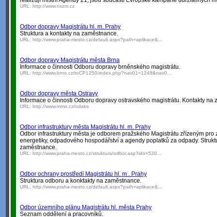
realizují místní Agendy 21, jsou součástí Evropské kampaně udržitelných mě
URL:
http://www.nszm.cz
Odbor dopravy Magistrátu hl. m. Prahy
Struktura a kontakty na zaměstnance.
URL:
http://www.praha-mesto.cz/default.aspx?path=aplikace&...
Odbor dopravy Magistrátu města Brna
Informace o činnosti Odboru dopravy brněnského magistrátu.
URL:
http://www.brno.cz/toCP1250/index.php?nav01=1248&nav0...
Odbor dopravy města Ostravy
Informace o činnosti Odboru dopravy ostravského magistrátu. Kontakty na
URL:
http://www.mmo.cz/odaks
Odbor infrastruktury města Magistrátu hl. m. Prahy
Odbor infrastruktury města je odborem pražského Magistrátu zřízeným pro
energetiky, odpadového hospodářství a agendy poplatků za odpady. Strukt
zaměstnance.
URL:
http://www.praha-mesto.cz/struktura/odbor.asp?ido=520...
Odbor ochrany prostředí Magistrátu hl. m . Prahy
Struktura odboru a konktakty na zaměstnance.
URL:
http://www.praha-mesto.cz/default.aspx?path=aplikace&...
Odbor územního plánu Magistrátu hl. města Prahy
Seznam oddělení a pracovníků.