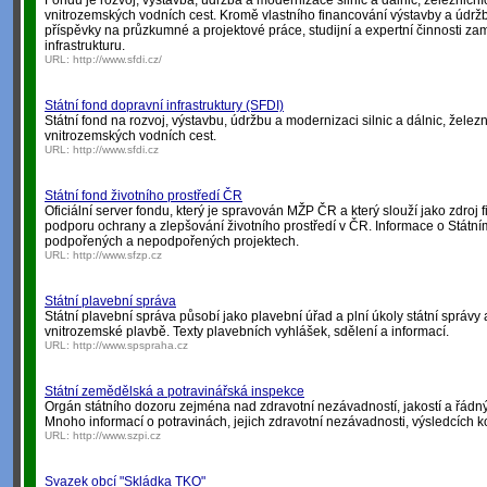
Fondu je rozvoj, výstavba, údržba a modernizace silnic a dálnic, železničn
vnitrozemských vodních cest. Kromě vlastního financování výstavby a údrž
příspěvky na průzkumné a projektové práce, studijní a expertní činnosti z
infrastrukturu.
URL:
http://www.sfdi.cz/
Státní fond dopravní infrastruktury (SFDI)
Státní fond na rozvoj, výstavbu, údržbu a modernizaci silnic a dálnic, želez
vnitrozemských vodních cest.
URL:
http://www.sfdi.cz
Státní fond životního prostředí ČR
Oficiální server fondu, který je spravován MŽP ČR a který slouží jako zdroj
podporu ochrany a zlepšování životního prostředí v ČR. Informace o Státním
podpořených a nepodpořených projektech.
URL:
http://www.sfzp.cz
Státní plavební správa
Státní plavební správa působí jako plavební úřad a plní úkoly státní správy 
vnitrozemské plavbě. Texty plavebních vyhlášek, sdělení a informací.
URL:
http://www.spspraha.cz
Státní zemědělská a potravinářská inspekce
Orgán státního dozoru zejména nad zdravotní nezávadností, jakostí a řád
Mnoho informací o potravinách, jejich zdravotní nezávadnosti, výsledcích kon
URL:
http://www.szpi.cz
Svazek obcí "Skládka TKO"