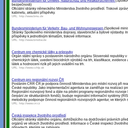
Bundesministerium für Umwelt, Naturschutz und Reaktorsicherheit
(Spolkov
bezpečnosti)
Oficiální stránky německého Ministerstva životního prostředí. Tiskové zprávy
kabinetu, aktuální příspěvky.
URL:
http://www.bmu.de
Bundesministerium für Verkehr, Bau- und Wohnungswesen
(Spolkové minis
Stránky Spolkového ministerstva dopravy, stavebnictví a bytové výstavby. I
příspěvky k jednotlivým tématům, tiskové informace.
URL:
http://www.bmvbw.de
Centrum pre chemické látky a prípravky
Orgán státní správy s postavením národního orgánu Slovenské republiky v
chemických látek, uvedení biocidních výrobků na trh, klasifikace, evidence
látek a hodnocení rizík při jejich uvádění na trh.
URL:
http://www.cchlp.sk
Centrum pro regionální rozvoj ČR
Posláním CRR ČR je podpora činností Ministerstva pro místní rozvoj při reali
České republiky. Jako implementační agentura se zaměřuje na realizaci 
Regionální rozvojový fond a dále na pilotní programy regionálního rozvoje
čerpání ze strukturálních fondů), buduje regionální informační systémy (RI
metodicky podporuje činnost regionálních rozvojových agentur, ve kterých s
URL:
http://www.crr.cz
Česká inspekce životního prostředí
Oficiální stránky státního orgánu, dohlížejícího na dodržování právních pře
orgánů ve věcech životního prostředí. Informace o České inspekci životního
případech, kterými se zabývala.