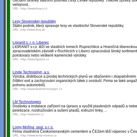
Oficiální stránky státního podniku Lesy České republiky. Tiskové zprávy, d
veřejnost...
URL:
http://www.lesycr.cz
Lesy Slovenskej republiky
Státní podnik, který spravuje lesy ve vlastnictví Slovenské republiky.
URL:
http://www.lesy.sk
Ligranit s. r. o. Liberec
LIGRANIT s.r.o. těží ve vlastních lomech Ruprechtice a Hraničná liberecko
zpracovatelském závodě v Rochlicích v Liberci zpracovává široký sortiment
polotovary nebo veškeré kamenické výrobky.
URL:
http://www.ligranit.cz
Linde Technoplyn, a.s.
Výroba, distribuce a prodej technických plynů ve stlačeném i zkapalněném s
čištění vod a zachycování organických látek z ovzduší. Firma se také anga
pohonu automobilů.
URL:
http://www.lindetechnoplyn.cz
LM Technologies
Dodávky a instalace zařízení na úpravu a využití plastových odpadů a neb
peletizace, rozdružování a sušení plastů, extruzní linky, ...
URL:
http://www.lmt.cz
Lomy Mořina, spol. s r. o.
Firma vlastněná Českomoravským cementem a ČEZem těží vápenec v Čes
URL:
http://www.lomy-morina.cz