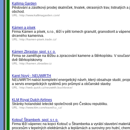
Kallima Garden
Pěstování a zásilkový prodej skalniček, trvalek, okrasných trav, listnatých a 
obchod.
URL:
http://www.kallimagarden.com/
Kámen a písek
Firma Kámen a písek, s.r.o., těží v pěti lomech granulit, granodiorit a vápen
drceného kameniva.
URL:
http://kamen-pisek.trade.cz/
Kámen Zbraslav, spol. s r. o.
Firma se zaměřuje na těžbu a zpracování kamene a štěrkopísku. V současn
dvě štěrkopískovny.
URL:
http://kamen.zbraslav.cz
Karel Nový - NEUWIRTH
NEUWIRTH nabízí kompletní energetický návrh, který obsahuje studii, pro
a servis energetických systémů pro průmysl a občanské stavby.
URL:
http://web.quick.cz/neuwirth.buchlovice/
KLM Royal Dutch Airlines
Stránky holandské letecké společnosti pro Českou republiku.
URL:
http://www.klm.com/travel/cz_cz/
Kotouč Štramberk, spol. s r. o.
Firma těží vápenec na kopci Kotouč u Štramberka a vyrábí stavební materiá
procesům v tepelných elektrárnách a teplárnách a suroviny pro hutní, chem