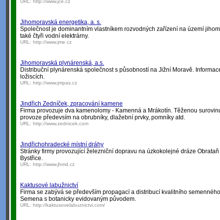
URL:
http://www.jce.cz
Jihomoravská energetika, a. s.
Společnost je dominantním vlastníkem rozvodných zařízení na území jiho
také čtyři vodní elektrárny.
URL:
http://www.jme.cz
Jihomoravská plynárenská, a.s.
Distribuční plynárenská společnost s působností na Jižní Moravě. Informa
ložiscích.
URL:
http://www.jmpas.cz
Jindřich Zedníček, zpracování kamene
Firma provozuje dva kamenolomy - Kamenná a Mrákotín. Těženou surovinu
provoze předevsím na obrubníky, dlažební prvky, pomníky atd.
URL:
http://www.zednicek.com
Jindřichohradecké místní dráhy
Stránky firmy provozující železniční dopravu na úzkokolejné dráze Obrataň
Bystřice.
URL:
http://www.jhmd.cz
Kaktusové labužnictví
Firma se zabývá se především propagací a distribucí kvalitního semenného
Semena s botanicky evidovaným původem.
URL:
http://kaktusovelabuznictvi.com/