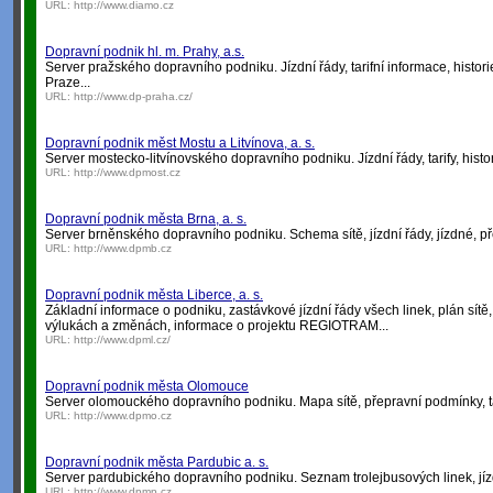
URL:
http://www.diamo.cz
Dopravní podnik hl. m. Prahy, a.s.
Server pražského dopravního podniku. Jízdní řády, tarifní informace, hist
Praze...
URL:
http://www.dp-praha.cz/
Dopravní podnik měst Mostu a Litvínova, a. s.
Server mostecko-litvínovského dopravního podniku. Jízdní řády, tarify, histor
URL:
http://www.dpmost.cz
Dopravní podnik města Brna, a. s.
Server brněnského dopravního podniku. Schema sítě, jízdní řády, jízdné, př
URL:
http://www.dpmb.cz
Dopravní podnik města Liberce, a. s.
Základní informace o podniku, zastávkové jízdní řády všech linek, plán sítě, 
výlukách a změnách, informace o projektu REGIOTRAM...
URL:
http://www.dpml.cz/
Dopravní podnik města Olomouce
Server olomouckého dopravního podniku. Mapa sítě, přepravní podmínky, tari
URL:
http://www.dpmo.cz
Dopravní podnik města Pardubic a. s.
Server pardubického dopravního podniku. Seznam trolejbusových linek, jízdní
URL:
http://www.dpmp.cz