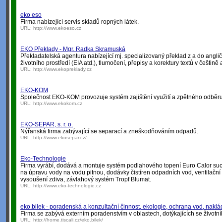
eko eso
Firma nabízející servis skladů ropných látek.
URL:
http://www.ekoeso.cz
EKO Překlady - Mgr. Radka Skramuská
Překladatelská agentura nabízející mj. specializovaný překlad z a do angličt
životního prostředí (EIA atd.), tlumočení, přepisy a korektury textů v češtině 
URL:
http://www.ekopreklady.cz
EKO-KOM
Společnost EKO-KOM provozuje systém zajištění využití a zpětného odběru
URL:
http://www.ekokom.cz
EKO-SEPAR, s. r. o.
Nýřanská firma zabývající se separací a zneškodňováním odpadů.
URL:
http://www.ekosepar.cz/
Eko-Technologie
Firma vyrábí, dodává a montuje systém podlahového topení Euro Calor such
na úpravu vody na vodu pitnou, dodávky čistíren odpadních vod, ventilační 
vysoušení zdiva, závlahový systém Tropf Blumat.
URL:
http://www.eko-technologie.cz
eko.bilek - poradenská a konzultační činnost, ekologie, ochrana vod, naklá
Firma se zabývá externím poradenstvím v oblastech, dotýkajících se životníh
URL:
http://home.tiscali.cz/eko.bilek/