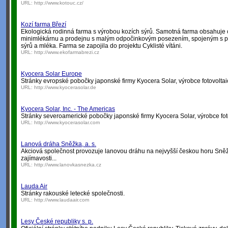
URL:
http://www.kotouc.cz/
Kozí farma Březí
Ekologická rodinná farma s výrobou kozích sýrů. Samotná farma obsahuje 
minimlékárnu a prodejnu s malým odpočinkovým posezením, spojeným s p
sýrů a mléka. Farma se zapojila do projektu Cyklisté vítáni.
URL:
http://www.ekofarmabrezi.cz
Kyocera Solar Europe
Stránky evropské pobočky japonské firmy Kyocera Solar, výrobce fotovolta
URL:
http://www.kyocerasolar.de
Kyocera Solar, Inc. - The Americas
Stránky severoamerické pobočky japonské firmy Kyocera Solar, výrobce fot
URL:
http://www.kyocerasolar.com
Lanová dráha Sněžka, a. s.
Akciová společnost provozuje lanovou dráhu na nejvyšší českou horu Sněžk
zajímavosti...
URL:
http://www.lanovkasnezka.cz
Lauda Air
Stránky rakouské letecké společnosti.
URL:
http://www.laudaair.com
Lesy České republiky s. p.