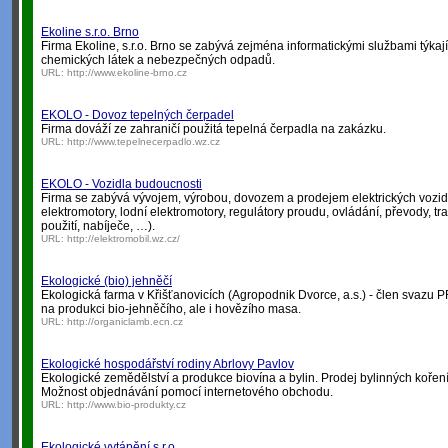
Ekoline s.r.o. Brno
Firma Ekoline, s.r.o. Brno se zabývá zejména informatickými službami týka
chemických látek a nebezpečných odpadů.
URL:
http://www.ekoline-brno.cz
EKOLO - Dovoz tepelných čerpadel
Firma dováží ze zahraničí použitá tepelná čerpadla na zakázku.
URL:
http://www.tepelnecerpadlo.wz.cz
EKOLO - Vozidla budoucnosti
Firma se zabývá vývojem, výrobou, dovozem a prodejem elektrických vozid
elektromotory, lodní elektromotory, regulátory proudu, ovládání, převody, tr
použití, nabíječe, …).
URL:
http://elektromobil.wz.cz/
Ekologické (bio) jehněčí
Ekologická farma v Křišťanovicích (Agropodnik Dvorce, a.s.) - člen svazu 
na produkci bio-jehněčího, ale i hovězího masa.
URL:
http://organiclamb.ecn.cz
Ekologické hospodářství rodiny Abrlovy Pavlov
Ekologické zemědělství a produkce biovína a bylin. Prodej bylinných koření 
Možnost objednávání pomocí internetového obchodu.
URL:
http://www.bio-produkty.cz
Ekologické vytápění s.r.o.