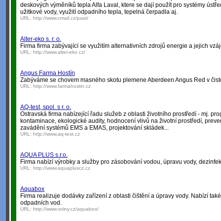
deskových výměníků tepla Alfa Laval, ktere se dají použít pro systémy ústře
užitkové vody, využití odpadního tepla, tepelná čerpadla aj.
URL:
http://www.cmail.cz/past/
Alter-eko s. r. o.
Firma firma zabývající se využitím alternativních zdrojů energie a jejich v
URL:
http://www.alter-eko.cz/
Angus Farma Hostín
Zabýváme se chovem masného skotu plemene Aberdeen Angus Red v čist
URL:
http://www.farmahostin.cz
AQ-test, spol. s r. o.
Ostravská firma nabízející řadu služeb z oblasti životního prostředí - mj. pr
kontaminace, ekologické audity, hodnocení vlivů na životní prostředí, prev
zavádění systémů EMS a EMAS, projektování skládek...
URL:
http://www.aq-test.cz
AQUA PLUS s.r.o.
Firma nabízí výrobky a služby pro zásobování vodou, úpravu vody, dezinfek
URL:
http://www.aquapluscz.cz
Aquabox
Firma realizuje dodávky zařízení z oblasti čištění a úpravy vody. Nabízí tak
odpadních vod.
URL:
http://www.volny.cz/aquabox/