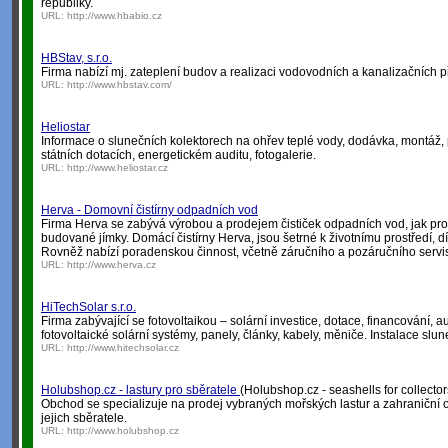
republiky.
URL:
http://www.hbabio.cz
HBStav, s.r.o.
Firma nabízí mj. zateplení budov a realizaci vodovodních a kanalizačních p
URL:
http://www.hbstav.com/
Heliostar
Informace o slunečních kolektorech na ohřev teplé vody, dodávka, montáž, 
státních dotacích, energetickém auditu, fotogalerie.
URL:
http://www.heliostar.cz
Herva - Domovní čistírny odpadních vod
Firma Herva se zabývá výrobou a prodejem čističek odpadních vod, jak pro s
budované jímky. Domácí čistírny Herva, jsou šetrné k životnímu prostředí, dí
Rovněž nabízí poradenskou činnost, včetně záručního a pozáručního servi
URL:
http://www.herva.cz
HiTechSolar s.r.o.
Firma zabývající se fotovoltaikou – solární investice, dotace, financování, au
fotovoltaické solární systémy, panely, články, kabely, měniče. Instalace slune
URL:
http://www.hitechsolar.cz
Holubshop.cz - lastury pro sběratele
(Holubshop.cz - seashells for collector
Obchod se specializuje na prodej vybraných mořských lastur a zahraniční o
jejich sběratele.
URL:
http://www.holubshop.cz