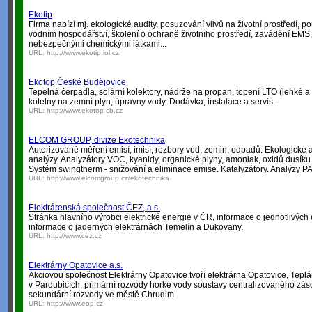
Ekotip
Firma nabízí mj. ekologické audity, posuzování vlivů na životní prostředí,
vodním hospodářství, školení o ochraně životního prostředí, zavádění EMS,
nebezpečnými chemickými látkami...
URL:
http://www.ekotip.iol.cz
Ekotop České Budějovice
Tepelná čerpadla, solární kolektory, nádrže na propan, topení LTO (lehké a 
kotelny na zemní plyn, úpravny vody. Dodávka, instalace a servis.
URL:
http://www.ekotop-cb.cz
ELCOM GROUP, divize Ekotechnika
Autorizované měření emisí, imisí, rozbory vod, zemin, odpadů. Ekologické a
analýzy. Analyzátory VOC, kyanidy, organické plyny, amoniak, oxidů dusíku.
Systém swingtherm - snižování a eliminace emise. Katalyzátory. Analýzy 
URL:
http://www.elcomgroup.cz/ekotechnika
Elektrárenská společnost ČEZ, a.s.
Stránka hlavního výrobci elektrické energie v ČR, informace o jednotlivých
informace o jaderných elektrárnách Temelín a Dukovany.
URL:
http://www.cez.cz
Elektrárny Opatovice a.s.
Akciovou společnost Elektrárny Opatovice tvoří elektrárna Opatovice, Tep
v Pardubicích, primární rozvody horké vody soustavy centralizovaného zá
sekundární rozvody ve městě Chrudim
URL:
http://www.eop.cz