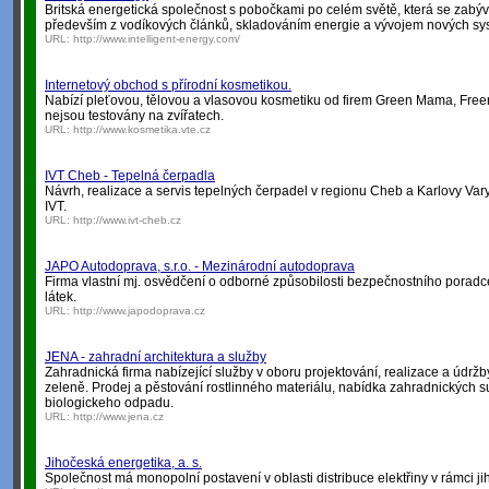
Britská energetická společnost s pobočkami po celém světě, která se zabý
především z vodíkových článků, skladováním energie a vývojem nových sy
URL:
http://www.intelligent-energy.com/
Internetový obchod s přírodní kosmetikou.
Nabízí pleťovou, tělovou a vlasovou kosmetiku od firem Green Mama, Fre
nejsou testovány na zvířatech.
URL:
http://www.kosmetika.vte.cz
IVT Cheb - Tepelná čerpadla
Návrh, realizace a servis tepelných čerpadel v regionu Cheb a Karlovy Vary
IVT.
URL:
http://www.ivt-cheb.cz
JAPO Autodoprava, s.r.o. - Mezinárodní autodoprava
Firma vlastní mj. osvědčení o odborné způsobilosti bezpečnostního pora
látek.
URL:
http://www.japodoprava.cz
JENA - zahradní architektura a služby
Zahradnická firma nabízející služby v oboru projektování, realizace a údrž
zeleně. Prodej a pěstování rostlinného materiálu, nabídka zahradnických s
biologickeho odpadu.
URL:
http://www.jena.cz
Jihočeská energetika, a. s.
Společnost má monopolní postavení v oblasti distribuce elektřiny v rámci j