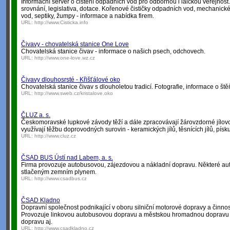
Informační server o čištění odpadních vod pro odbornou i laickou veřejnost. 
srovnání, legislativa, dotace. Kořenové čističky odpadních vod, mechanick
vod, septiky, žumpy - informace a nabídka firem.
URL:
http://www.Cisticka.info
Čivavy - chovatelská stanice One Love
Chovatelská stanice čivav - informace o našich psech, odchovech.
URL:
http://www.one-love.wz.cz
Čivavy dlouhosrsté - Křišťálové oko
Chovatelská stanice čivav s dlouholetou tradicí. Fotografie, informace o št
URL:
http://www.sweb.cz/kristalove.oko
ČLUZ a. s.
Českomoravské lupkové závody těží a dále zpracovávají žárovzdorné jílovce
využívají těžbu doprovodných surovin - keramických jílů, těsnících jílů, písku
URL:
http://www.cluz.cz
ČSAD BUS Ústí nad Labem, a. s.
Firma provozuje autobusovou, zájezdovou a nákladní dopravu. Některé au
stlačeným zemním plynem.
URL:
http://www.csadbus.cz
ČSAD Kladno
Dopravní společnost podnikající v oboru silniční motorové dopravy a činnos
Provozuje linkovou autobusovou dopravu a městskou hromadnou dopravu v
dopravu aj.
URL:
http://www.csadkladno.cz