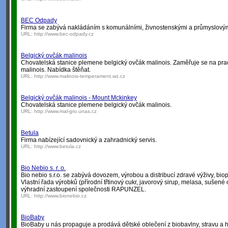
BEC Odpady
Firma se zabývá nakládáním s komunálními, živnostenskými a průmyslový
URL:
http://www.bec-odpady.cz
Belgický ovčák malinois
Chovatelská stanice plemene belgický ovčák malinois. Zaměřuje se na pr
malinois. Nabídka štěňat.
URL:
http://www.malinois-temperament.wz.cz
Belgický ovčák malinois - Mount Mckinkey
Chovatelská stanice plemene belgický ovčák malinois.
URL:
http://www.mal-gro.unas.cz
Betula
Firma nabízející sadovnický a zahradnický servis.
URL:
http://www.betula.cz
Bio Nebio s. r. o.
Bio nebio s.r.o. se zabývá dovozem, výrobou a distribucí zdravé výživy, biopo
Vlastní řada výrobků (přírodní třtinový cukr, javorový sirup, melasa, sušené o
výhradní zastoupení společnosti RAPUNZEL.
URL:
http://www.bionebio.cz
BioBaby
BioBaby u nás propaguje a prodává dětské oblečení z biobavlny, stravu a 