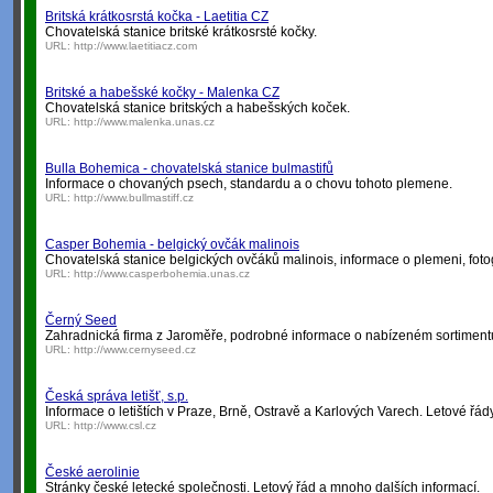
Britská krátkosrstá kočka - Laetitia CZ
Chovatelská stanice britské krátkosrsté kočky.
URL:
http://www.laetitiacz.com
Britské a habešské kočky - Malenka CZ
Chovatelská stanice britských a habešských koček.
URL:
http://www.malenka.unas.cz
Bulla Bohemica - chovatelská stanice bulmastifů
Informace o chovaných psech, standardu a o chovu tohoto plemene.
URL:
http://www.bullmastiff.cz
Casper Bohemia - belgický ovčák malinois
Chovatelská stanice belgických ovčáků malinois, informace o plemeni, foto
URL:
http://www.casperbohemia.unas.cz
Černý Seed
Zahradnická firma z Jaroměře, podrobné informace o nabízeném sortiment
URL:
http://www.cernyseed.cz
Česká správa letišť, s.p.
Informace o letištích v Praze, Brně, Ostravě a Karlových Varech. Letové řády,
URL:
http://www.csl.cz
České aerolinie
Stránky české letecké společnosti. Letový řád a mnoho dalších informací.