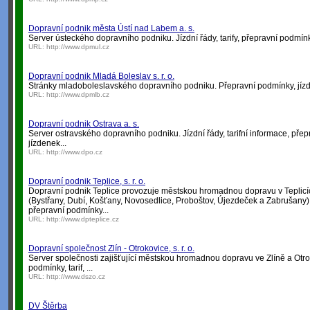
Dopravní podnik města Ústí nad Labem a. s.
Server ústeckého dopravního podniku. Jízdní řády, tarify, přepravní podmínk
URL:
http://www.dpmul.cz
Dopravní podnik Mladá Boleslav s. r. o.
Stránky mladoboleslavského dopravního podniku. Přepravní podmínky, jízd
URL:
http://www.dpmlb.cz
Dopravní podnik Ostrava a. s.
Server ostravského dopravního podniku. Jízdní řády, tarifní informace, pře
jízdenek...
URL:
http://www.dpo.cz
Dopravní podnik Teplice, s. r. o.
Dopravní podnik Teplice provozuje městskou hromadnou dopravu v Teplicíc
(Bystřany, Dubí, Košťany, Novosedlice, Proboštov, Újezdeček a Zabrušany). J
přepravní podmínky...
URL:
http://www.dpteplice.cz
Dopravní společnost Zlín - Otrokovice, s. r. o.
Server společnosti zajišťující městskou hromadnou dopravu ve Zlíně a Otrok
podmínky, tarif, ...
URL:
http://www.dszo.cz
DV Štěrba