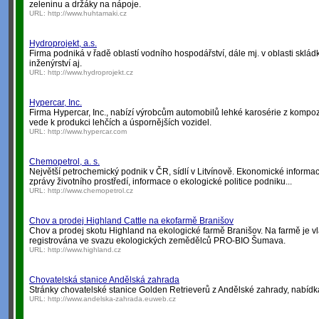
zeleninu a držáky na nápoje.
URL:
http://www.huhtamaki.cz
Hydroprojekt, a.s.
Firma podniká v řadě oblastí vodního hospodářství, dále mj. v oblasti skl
inženýrství aj.
URL:
http://www.hydroprojekt.cz
Hypercar, Inc.
Firma Hypercar, Inc., nabízí výrobcům automobilů lehké karosérie z kompozit
vede k produkci lehčích a úspornějších vozidel.
URL:
http://www.hypercar.com
Chemopetrol, a. s.
Největší petrochemický podnik v ČR, sídlí v Litvínově. Ekonomické informac
zprávy životního prostředí, informace o ekologické politice podniku...
URL:
http://www.chemopetrol.cz
Chov a prodej Highland Cattle na ekofarmě Branišov
Chov a prodej skotu Highland na ekologické farmě Branišov. Na farmě je vl
registrována ve svazu ekologických zemědělců PRO-BIO Šumava.
URL:
http://www.highland.cz
Chovatelská stanice Andělská zahrada
Stránky chovatelské stanice Golden Retrieverů z Andělské zahrady, nabídka 
URL:
http://www.andelska-zahrada.euweb.cz