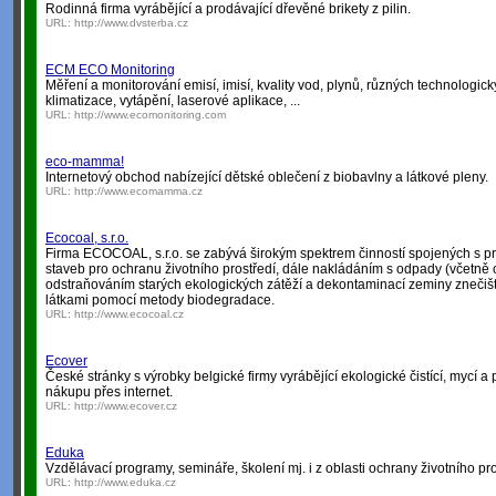
Rodinná firma vyrábějící a prodávající dřevěné brikety z pilin.
URL:
http://www.dvsterba.cz
ECM ECO Monitoring
Měření a monitorování emisí, imisí, kvality vod, plynů, různých technologick
klimatizace, vytápění, laserové aplikace, ...
URL:
http://www.ecomonitoring.com
eco-mamma!
Internetový obchod nabízející dětské oblečení z biobavlny a látkové pleny.
URL:
http://www.ecomamma.cz
Ecocoal, s.r.o.
Firma ECOCOAL, s.r.o. se zabývá širokým spektrem činností spojených s p
staveb pro ochranu životního prostředí, dále nakládáním s odpady (včetn
odstraňováním starých ekologických zátěží a dekontaminací zeminy znečiš
látkami pomocí metody biodegradace.
URL:
http://www.ecocoal.cz
Ecover
České stránky s výrobky belgické firmy vyrábějící ekologické čistící, mycí a
nákupu přes internet.
URL:
http://www.ecover.cz
Eduka
Vzdělávací programy, semináře, školení mj. i z oblasti ochrany životního pro
URL:
http://www.eduka.cz