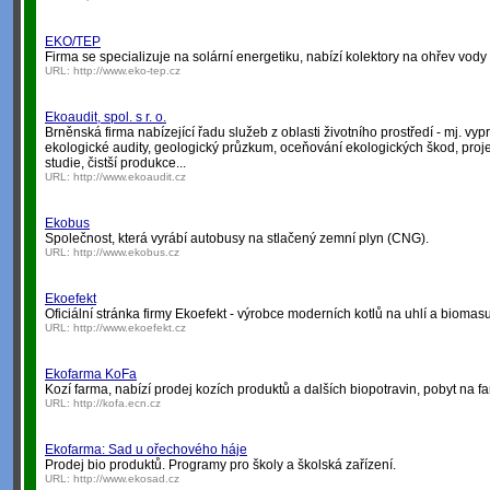
EKO/TEP
Firma se specializuje na solární energetiku, nabízí kolektory na ohřev vody i
URL:
http://www.eko-tep.cz
Ekoaudit, spol. s r. o.
Brněnská firma nabízející řadu služeb z oblasti životního prostředí - mj. v
ekologické audity, geologický průzkum, oceňování ekologických škod, proje
studie, čistší produkce...
URL:
http://www.ekoaudit.cz
Ekobus
Společnost, která vyrábí autobusy na stlačený zemní plyn (CNG).
URL:
http://www.ekobus.cz
Ekoefekt
Oficiální stránka firmy Ekoefekt - výrobce moderních kotlů na uhlí a biomasu
URL:
http://www.ekoefekt.cz
Ekofarma KoFa
Kozí farma, nabízí prodej kozích produktů a dalších biopotravin, pobyt na f
URL:
http://kofa.ecn.cz
Ekofarma: Sad u ořechového háje
Prodej bio produktů. Programy pro školy a školská zařízení.
URL:
http://www.ekosad.cz