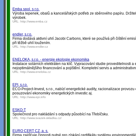
Emba spol. s r.o.
Výroba lepenek, obalů a kancelářských potřeb ze sběrového papíru. Držite
výrobek.
URL:
http://www.emba.cz
endler, s.r.o.
Firma dodává aktivní uhlí Jacobi Carbons, které se používá při čištění emi
při těžbě uhlí loužením.
URL:
http://www.endler.cz
ENELOKA, s.r.o. - energie ekologie ekonomika
Instalace solárních elektráten na klíč. Vypracování studie proveditelnosti a
nejoptimálnějšího financování a pojištění. Kompletní servis a administrativn
URL:
http://www.eneloka.cz
EPI, s.r.o.
ECO-Project-Invest, s.r.o., nabízí energetické audity, racionalizace provozu
posuzování ekonomiky energetických investic aj.
URL:
http://www.epi.info
ESKO-T
Společnost pro nakládání s odpady působící na Třebíčsku.
URL:
http://www.svazek-skladka.cz/
EURO CERT CZ, a. s.
Firma zajišťuje činnosti nutné pro získání certifikátu systému environmen