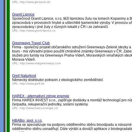
URL:
http://www.gls-bank.de
Granit Lipnice
Společnost Granit Lipnice, s.r.o, těží lipnickou žulu na lomech Kopaniny a 
zpracovává v provozech hrubé a ušlechtilé kamenické výroby. V provozu uš
zpracovávány i jiné žuly z různých lokalit z ČR i ze zahraničí.
URL:
http://www.granit-lipnice.cz
Greenways Travel Club
Firma - společný projekt občanského sdružení Greenways-Zelené stezky a 
tours - má výhradní právo použití chráněné známky Greenways v ČR. Zabe
služeb pro turisty na Greenways Praha-Vídeň, Moravských vinařských ste
Morava-Vídeň.
URL:
http://www.visitgreenways.com
Grell Naturkost
Německý distributor potravin z ekologického zemědělství.
URL:
http://www.grell.de
HAREX - alternativní zdroje energie
Firma HAREX INVEST s.r.o., zajišťuje dodávky a montáž technologií pro níz
čerpadla, rekuperační jednotky, solární systémy.
URL:
http://www.harex-energie.cz/
HBABio, spol. s r.o.
Firma se specializuje na podporu odděleného sběru bioodpadu a návazné t
odděleného sběru usnadňují. Dále výrábí a dováží aplikace z biodegradabi