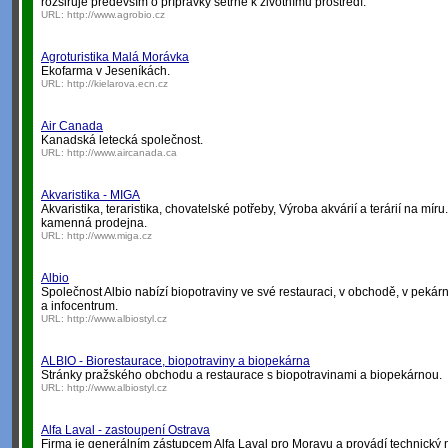
rozšiřuje především o přípravky šetrné k životnímu prostředí.
URL:
http://www.agrobio.cz
Agroturistika Malá Morávka
Ekofarma v Jeseníkách.
URL:
http://kielarova.ecn.cz
Air Canada
Kanadská letecká společnost.
URL:
http://www.aircanada.ca
Akvaristika - MIGA
Akvaristika, teraristika, chovatelské potřeby, Výroba akvárií a terárií na míru
kamenná prodejna.
URL:
http://www.miga.cz
Albio
Společnost Albio nabízí biopotraviny ve své restauraci, v obchodě, v pekárně
a infocentrum.
URL:
http://www.albiostyl.cz
ALBIO - Biorestaurace, biopotraviny a biopekárna
Stránky pražského obchodu a restaurace s biopotravinami a biopekárnou.
URL:
http://www.albiostyl.cz
Alfa Laval - zastoupení Ostrava
Firma je generálním zástupcem Alfa Laval pro Moravu a provádí technický 