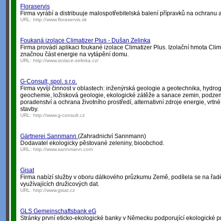
Floraservis
Firma vyrábí a distribuuje malospotřebitelská balení přípravků na ochranu a 
URL:
http://www.floraservis.sk
Foukaná izolace Climatizer Plus - Dušan Zelinka
Firma provádí aplikaci foukané izolace Climatizer Plus. Izolační hmota Cli
značnou část energie na vytápění domu.
URL:
http://www.izolace-zelinka.cz/
G-Consult, spol. s r.o.
Firma vyvíjí činnost v oblastech: inženýrská geologie a geotechnika, hydro
geochemie, ložisková geologie, ekologické zátěže a sanace zemin, podzem
poradenství a ochrana životního prostředí, alternativní zdroje energie, vrtn
stavby.
URL:
http://www.g-consult.cz
Gärtnerei Sannmann
(Zahradnictví Sannmann)
Dodavatel ekologicky pěstované zeleniny, bioobchod.
URL:
http://www.sannmann.com
Gisat
Firma nabízí služby v oboru dálkového průzkumu Země, podílela se na řad
využívajících družicových dat.
URL:
http://www.gisat.cz
GLS Gemeinschaftsbank eG
Stránky první eticko-ekologické banky v Německu podporující ekologické pr