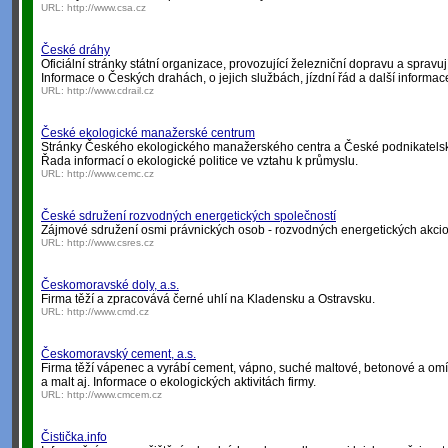
URL:
http://www.csa.cz
České dráhy
Oficiální stránky státní organizace, provozující železniční dopravu a spravují
Informace o Českých drahách, o jejich službách, jízdní řád a další informac
URL:
http://www.cdrail.cz
České ekologické manažerské centrum
Stránky Českého ekologického manažerského centra a České podnikatelské 
Řada informací o ekologické politice ve vztahu k průmyslu.
URL:
http://www.cemc.cz
České sdružení rozvodných energetických společností
Zájmové sdružení osmi právnických osob - rozvodných energetických akcio
URL:
http://www.csres.cz
Českomoravské doly, a.s.
Firma těží a zpracovává černé uhlí na Kladensku a Ostravsku.
URL:
http://www.cmd.cz
Českomoravský cement, a.s.
Firma těží vápenec a vyrábí cement, vápno, suché maltové, betonové a omí
a malt aj. Informace o ekologických aktivitách firmy.
URL:
http://www.cmcem.cz
Čistička.info