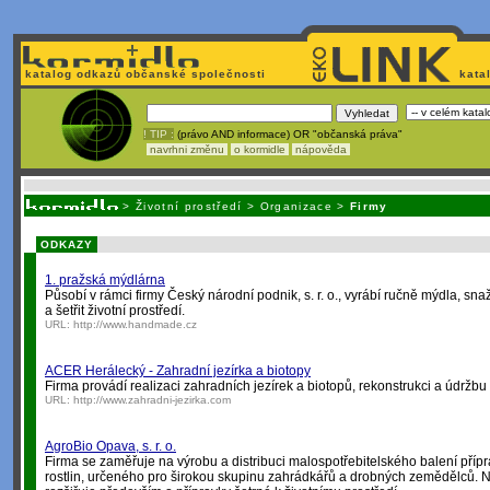
katalog odkazů občanské společnosti
kata
! TIP :
(právo AND informace) OR "občanská práva"
navrhni změnu
o kormidle
nápověda
Unavuje
vás tvorba stránek v HTML? Nemá webmaster
čas
na jejich aktualizac
>
Životní prostředí
>
Organizace
>
Firmy
ODKAZY
1. pražská mýdlárna
Působí v rámci firmy Český národní podnik, s. r. o., vyrábí ručně mýdla, sna
a šetřit životní prostředí.
URL:
http://www.handmade.cz
ACER Herálecký - Zahradní jezírka a biotopy
Firma provádí realizaci zahradních jezírek a biotopů, rekonstrukci a údržbu
URL:
http://www.zahradni-jezirka.com
AgroBio Opava, s. r. o.
Firma se zaměřuje na výrobu a distribuci malospotřebitelského balení příp
rostlin, určeného pro širokou skupinu zahrádkářů a drobných zemědělců. 