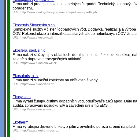
Firma nabízí prodej a instalace tepelných čerpadel. Technický a cenový ná
poradenství.
URL:
http://www.ekologicke-vytapeni.cz/tepelna-cerpadla.ph...
Ekoservis Slovensko s.r.o.
Komplexné služby v čistení odpadových vôd. Dodávka, realizácia a výrob
ČOV. Rekonštrukcie a intenzifikácia starých alebo nefunkčných ČOV. Znale
URL:
http://www.ekoservis.sk
Ekosfera, spol. s r. o.
Firma nabízí služby mj. v oblastech: deratizace, dezinfekce, dezinsekce, n
zeleně a doprava nebezpečných nákladů.
URL:
http://www.ekosfera.wz.cz
Ekosolaris, a. s.
Firma nabízí sluneční kolektory na ohřev teplé vody.
URL:
http://www.ekosolaris.cz
Ekosystem
Firma vyrábí žumpy, čistírny odpadních vod, odlučovače tuků apod. Dále n
auditu, zpracování posudku EIA a zavedení systémů EMS.
URL:
http://www.ekosystem.cz
Ekotherm
Firma vyrábějící dřevěné brikety z pilin z prvotního pořezu stromů na pilách
URL:
http://www.ekotherm-vos.cz