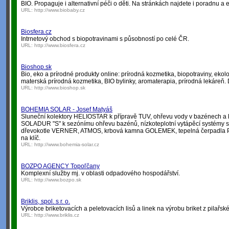
BIO. Propaguje i alternativní péči o děti. Na stránkách najdete i poradnu
URL:
http://www.biobaby.cz
Biosfera.cz
Intrnetový obchod s biopotravinami s působností po celé ČR.
URL:
http://www.biosfera.cz
Bioshop.sk
Bio, eko a prírodné produkty online: prírodná kozmetika, biopotraviny, ekol
materská prírodná kozmetika, BIO bylinky, aromaterapia, prírodná lekáreň.
URL:
http://www.bioshop.sk
BOHEMIA SOLAR - Josef Matyáš
Sluneční kolektory HELIOSTAR k přípravě TUV, ohřevu vody v bazénech a k 
SOLADUR "S" k sezónímu ohřevu bazénů, nízkoteplotní vytápěcí systémy s 
dřevokotle VERNER, ATMOS, krbová kamna GOLEMEK, tepelná čerpadla PZP
na klíč.
URL:
http://www.bohemia-solar.cz
BOZPO AGENCY Topoľčany
Komplexní služby mj. v oblasti odpadového hospodářství.
URL:
http://www.bozpo.sk
Briklis, spol. s r. o.
Výrobce briketovacích a peletovacích lisů a linek na výrobu briket z pilařs
URL:
http://www.briklis.cz