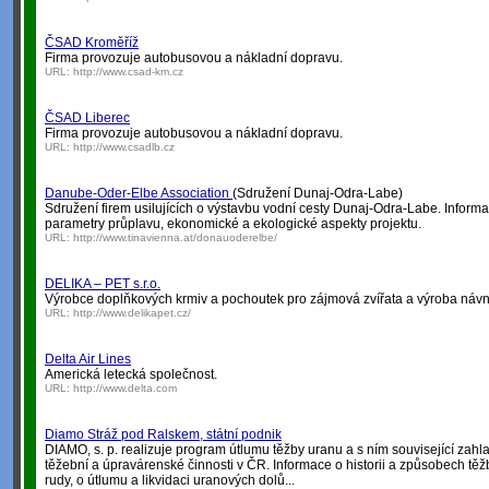
ČSAD Kroměříž
Firma provozuje autobusovou a nákladní dopravu.
URL:
http://www.csad-km.cz
ČSAD Liberec
Firma provozuje autobusovou a nákladní dopravu.
URL:
http://www.csadlb.cz
Danube-Oder-Elbe Association
(Sdružení Dunaj-Odra-Labe)
Sdružení firem usilujících o výstavbu vodní cesty Dunaj-Odra-Labe. Informa
parametry průplavu, ekonomické a ekologické aspekty projektu.
URL:
http://www.tinavienna.at/donauoderelbe/
DELIKA – PET s.r.o.
Výrobce doplňkových krmiv a pochoutek pro zájmová zvířata a výroba návna
URL:
http://www.delikapet.cz/
Delta Air Lines
Americká letecká společnost.
URL:
http://www.delta.com
Diamo Stráž pod Ralskem, státní podnik
DIAMO, s. p. realizuje program útlumu těžby uranu a s ním související za
těžební a úpravárenské činnosti v ČR. Informace o historii a způsobech tě
rudy, o útlumu a likvidaci uranových dolů...