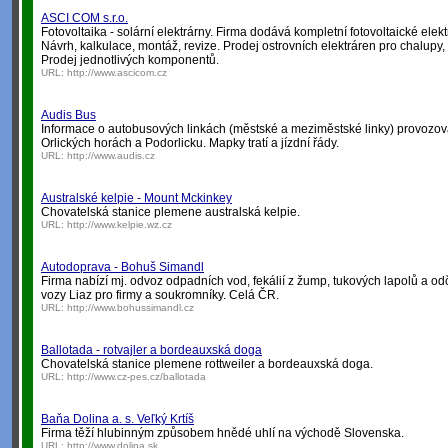
ASCI COM s.r.o.
Fotovoltaika - solární elektrárny. Firma dodává kompletní fotovoltaické elek
Návrh, kalkulace, montáž, revize. Prodej ostrovních elektráren pro chalupy, 
Prodej jednotlivých komponentů.
URL:
http://www.ascicom.cz
Audis Bus
Informace o autobusových linkách (městské a meziměstské linky) provozo
Orlických horách a Podorlicku. Mapky tratí a jízdní řády.
URL:
http://www.audis.cz
Australské kelpie - Mount Mckinkey
Chovatelská stanice plemene australská kelpie.
URL:
http://www.kelpie.wz.cz
Autodoprava - Bohuš Simandl
Firma nabízí mj. odvoz odpadních vod, fekálií z žump, tukových lapolů a o
vozy Liaz pro firmy a soukromníky. Celá ČR.
URL:
http://www.bohussimandl.cz
Ballotada - rotvajler a bordeauxská doga
Chovatelská stanice plemene rottweiler a bordeauxská doga.
URL:
http://www.cz-pes.cz/ballotada
Baňa Dolina a. s. Veľký Krtíš
Firma těží hlubinným způsobem hnědé uhlí na východě Slovenska.
URL:
http://www.dolina.sk