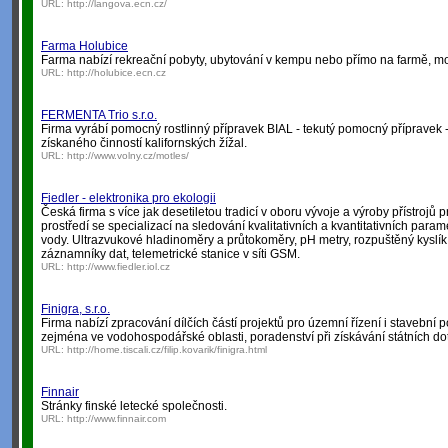
URL:
http://langova.ecn.cz/
Farma Holubice
Farma nabízí rekreační pobyty, ubytování v kempu nebo přímo na farmě, mo
URL:
http://holubice.ecn.cz
FERMENTA Trio s.r.o.
Firma vyrábí pomocný rostlinný přípravek BIAL - tekutý pomocný přípravek 
získaného činností kalifornských žížal.
URL:
http://www.volny.cz/motles/
Fiedler - elektronika pro ekologii
Česká firma s více jak desetiletou tradicí v oboru vývoje a výroby přístrojů 
prostředí se specializací na sledování kvalitativních a kvantitativních para
vody. Ultrazvukové hladinoměry a průtokoměry, pH metry, rozpuštěný kyslík,
záznamníky dat, telemetrické stanice v síti GSM.
URL:
http://www.fiedler.iol.cz
Finigra, s.r.o.
Firma nabízí zpracování dílčích částí projektů pro územní řízení i stavební
zejména ve vodohospodářské oblasti, poradenství při získávání státních dot
URL:
http://home.tiscali.cz/filip.kovarik/finigra.html
Finnair
Stránky finské letecké společnosti.
URL:
http://www.finnair.com