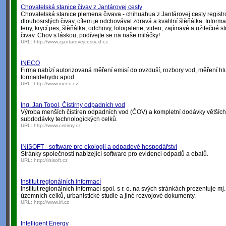
Chovatelská stanice čivav z Jantárovej cesty
Chovatelská stanice plemena čivava - chihuahua z Jantárovej cesty regist
dlouhosrstých čivav, cílem je odchovávat zdravá a kvalitní štěňátka. Inform
feny, krycí pes, štěňátka, odchovy, fotogalerie, video, zajímavé a užitečné s
čivav. Chov s láskou, podívejte se na naše miláčky!
URL:
http://www.zjantarovejcesty.xf.cz
INECO
Firma nabízí autorizovaná měření emisí do ovzduší, rozbory vod, měření hlu
formaldehydu apod.
URL:
http://www.ineco.cz
Ing. Jan Topol, Čistírny odpadních vod
Výroba menších čistíren odpadních vod (ČOV) a kompletní dodávky většíc
subdodávky technologických celků.
URL:
http://www.cistirny.cz
INISOFT - software pro ekologii a odpadové hospodářství
Stránky společnosti nabízející software pro evidenci odpadů a obalů.
URL:
http://inisoft.cz
Institut regionálních informací
Institut regionálních informací spol. s r. o. na svých stránkách prezentuje m
územních celků, urbanistické studie a jiné rozvojové dokumenty.
URL:
http://www.iri.cz
Intelligent Energy