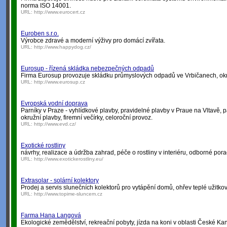
norma ISO 14001.
URL:
http://www.eurocert.cz
Euroben s.r.o.
Výrobce zdravé a moderní výživy pro domácí zvířata.
URL:
http://www.happydog.cz/
Eurosup - řízená skládka nebezpečných odpadů
Firma Eurosup provozuje skládku průmyslových odpadů ve Vrbičanech, okr
URL:
http://www.eurosup.cz
Evropská vodní doprava
Parníky v Praze - vyhlídkové plavby, pravidelné plavby v Praue na Vltavě, p
okružní plavby, firemní večírky, celoroční provoz.
URL:
http://www.evd.cz/
Exotické rostliny
návrhy, realizace a údržba zahrad, péče o rostliny v interiéru, odborné por
URL:
http://www.exotickerostliny.eu/
Extrasolar - solární kolektory
Prodej a servis slunečních kolektorů pro vytápění domů, ohřev teplé užitk
URL:
http://www.topime-sluncem.cz
Farma Hana Langová
Ekologické zemědělství, rekreační pobyty, jízda na koni v oblasti České Ka