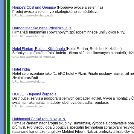
Hoppe's Obst und Gemüse
(Hoppovo ovoce a zelenina)
Prodej ovoce a zeleniny z ekologického zemědělství.
URL:
http://www.bio-hoppe.de
Hornonitrianske bane Prievidza, a. s.
Firma těží hlubinným i povrchovým způsobem hnědé uhlí v okolí Nitry.
URL:
http://www.hbp.sk
Hotel Florian, Reith u Kitzbühelu
(Hotel Florian, Reith bei Kitzbühel)
Stránky nekuřáckého "bio" hotelu - člena sítě certifikovaných biohotelů, dr
URL:
http://www.hotel-florian.at
Hotel Iridia
Hotel se prezentuje jako "1. EKO hotel v Plzni. Přijaté postupy mají snížit n
životní prostředí.
URL:
http://www.irida.cz
HOTJET - tepelná čerpadla
Distribuce, servis a podpora tepelných čerpadel HotJet. Vývoj a montáž 
systému - akumulační nádoby, oběhová čerpadla, regulace.
URL:
http://www.hotjet.cz
Huhtamaki Česká republika, a. s.
Firma je členem nadnárodní skupiny Huhtamaki, výrobce a dodavatele obal
průmysl. Pro výrobu obalů používá speciální technologii zpracování recykl
nasávané kartonáže (anglicky Molded Fiber). Nabízí: proložky a krabičky n