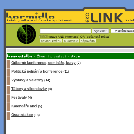
katalog odkazů občanské společnosti
kata
! TIP :
(právo AND informace) OR "občanská práva"
navrhni změnu
o kormidle
nápověda
Unavuje
vás tvorba stránek v HTML? Nemá webmaster
čas
na jejich aktualizac
>
Životní prostředí
>
Akce
Odborné konference, semináře, kurzy
(7)
Politická jednání a konference
(11)
Výstavy a veletrhy
(14)
Tábory a víkendovky
(4)
Festivaly
(4)
Kalendáře akcí
(5)
Ostatní akce
(13)