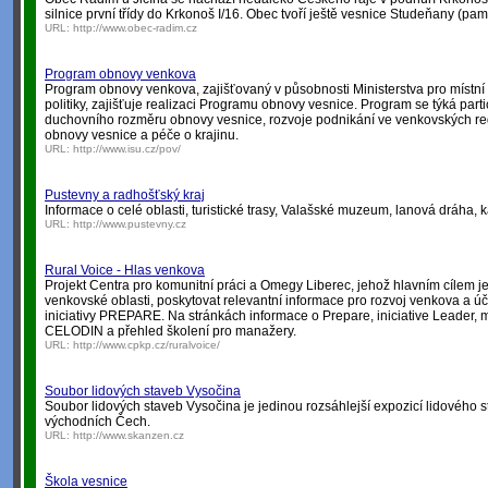
silnice první třídy do Krkonoš I/16. Obec tvoří ještě vesnice Studeňany (pa
URL:
http://www.obec-radim.cz
Program obnovy venkova
Program obnovy venkova, zajišťovaný v působnosti Ministerstva pro místní 
politiky, zajišťuje realizaci Programu obnovy vesnice. Program se týká parti
duchovního rozměru obnovy vesnice, rozvoje podnikání ve venkovských reg
obnovy vesnice a péče o krajinu.
URL:
http://www.isu.cz/pov/
Pustevny a radhošťský kraj
Informace o celé oblasti, turistické trasy, Valašské muzeum, lanová dráha, ka
URL:
http://www.pustevny.cz
Rural Voice - Hlas venkova
Projekt Centra pro komunitní práci a Omegy Liberec, jehož hlavním cílem je 
venkovské oblasti, poskytovat relevantní informace pro rozvoj venkova a ú
iniciativy PREPARE. Na stránkách informace o Prepare, iniciative Leader, 
CELODIN a přehled školení pro manažery.
URL:
http://www.cpkp.cz/ruralvoice/
Soubor lidových staveb Vysočina
Soubor lidových staveb Vysočina je jedinou rozsáhlejší expozicí lidového st
východních Čech.
URL:
http://www.skanzen.cz
Škola vesnice