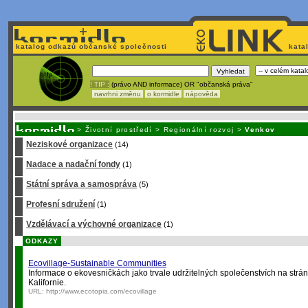
katalog odkazů občanské společnosti
kata
! TIP :
(právo AND informace) OR "občanská práva"
navrhni změnu
o kormidle
nápověda
Unavuje
vás tvorba stránek v HTML? Nemá webmaster
čas
na jejich aktualizac
>
Životní prostředí
>
Regionální rozvoj
>
Venkov
Neziskové organizace
(14)
Nadace a nadační fondy
(1)
Státní správa a samospráva
(5)
Profesní sdružení
(1)
Vzdělávací a výchovné organizace
(1)
ODKAZY
Ecovillage-Sustainable Communities
Informace o ekovesničkách jako trvale udržitelných společenstvích na strá
Kalifornie.
URL:
http://www.ecotopia.com/ecovillage