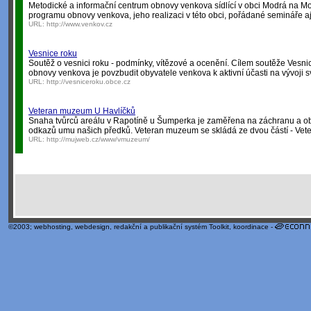
Metodické a informační centrum obnovy venkova sídlící v obci Modrá na M
programu obnovy venkova, jeho realizaci v této obci, pořádané semináře aj
URL:
http://www.venkov.cz
Vesnice roku
Soutěž o vesnici roku - podmínky, vítězové a ocenění. Cílem soutěže Vesn
obnovy venkova je povzbudit obyvatele venkova k aktivní účasti na vývoji
URL:
http://vesniceroku.obce.cz
Veteran muzeum U Havlíčků
Snaha tvůrců areálu v Rapotíně u Šumperka je zaměřena na záchranu a o
odkazů umu našich předků. Veteran muzeum se skládá ze dvou částí - Ve
URL:
http://mujweb.cz/www/vmuzeum/
©2003;
webhosting
,
webdesign
,
redakční a publikační systém Toolkit
, koordinace -