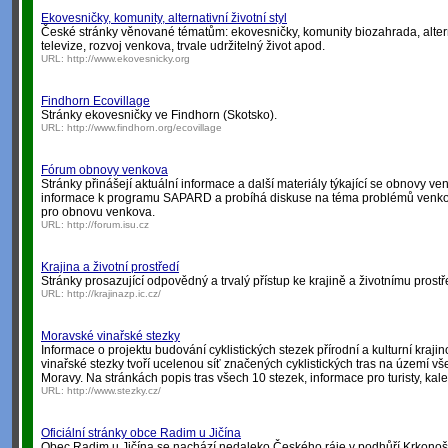
Ekovesničky, komunity, alternativní životní styl
České stránky věnované tématům: ekovesničky, komunity biozahrada, alternat
televize, rozvoj venkova, trvale udržitelný život apod.
URL:
http://www.ekovesnicky.org
Findhorn Ecovillage
Stránky ekovesničky ve Findhorn (Skotsko).
URL:
http://www.findhorn.org/ecovillage
Fórum obnovy venkova
Stránky přinášejí aktuální informace a další materiály týkající se obnovy ve
informace k programu SAPARD a probíhá diskuse na téma problémů venko
pro obnovu venkova.
URL:
http://forum.isu.cz
Krajina a životní prostředí
Stránky prosazující odpovědný a trvalý přístup ke krajině a životnímu prostř
URL:
http://krajinazp.ic.cz/
Moravské vinařské stezky
Informace o projektu budování cyklistických stezek přírodní a kulturní kraji
vinařské stezky tvoří ucelenou síť značených cyklistických tras na území vše
Moravy. Na stránkách popis tras všech 10 stezek, informace pro turisty, kale
URL:
http://www.stezky.cz/
Oficiální stránky obce Radim u Jičína
Obec Radim u Jičína se nachází nedaleko Českého ráje v podhůří Krkonoš.