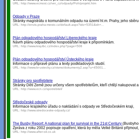
URL:
http://www.ecmost.cz/ver_cz/odpady/Poh/projekt.htm
Odpady v Praze
Stránky magistrátu o komunálním odpadu na území hl.m. Prahy, jeho sběru
URL:
http://envis.praha-mesto.cz/default.aspx?ido=5351&sh=...
Plán odpadového hospodářství Libereckého kraje
Návrh plánu odpadového hospodářství kraje k připomínkám.
URL:
http://www.kraj-lbc.cz/index.php?page=508
Plán odpadového hospodářství Ústeckého kraje
Informace o přípravě plánu a texty podkladových studií.
URL:
http://www.kr-ustecky.cz/vismo/dokumenty2.asp?u=45001...
Stránky pro spotřebitele
Stránky Dětí Země jsou určeny všem spotřebitelům, kteří chtějí nakupovat a už
URL:
http://www.ecn.cz/spotrebitel/
Středočeské odpady
Informace krajského úřadu o nakládání s odpady ve Středočeském kraji,
URL:
http://www.stredoceske-odpady.cz/
The Busby Report: A national plan for survival in the 21st Century
(Busbyho z
Zpráva z roku 2002 popisuje opatření, která by měla Velké Británii přijmout
URL:
http://www.after-oil.co.uk