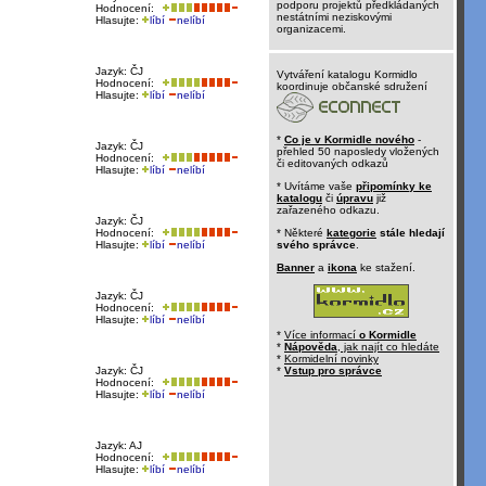
podporu projektů předkládaných
Hodnocení:
nestátními neziskovými
Hlasujte:
líbí
nelíbí
organizacemi.
Jazyk: ČJ
Vytváření katalogu Kormidlo
Hodnocení:
koordinuje občanské sdružení
Hlasujte:
líbí
nelíbí
*
Co je v Kormidle nového
-
Jazyk: ČJ
přehled 50 naposledy vložených
Hodnocení:
či editovaných odkazů
Hlasujte:
líbí
nelíbí
* Uvítáme vaše
připomínky ke
katalogu
či
úpravu
již
zařazeného odkazu.
Jazyk: ČJ
Hodnocení:
* Některé
kategorie
stále hledají
Hlasujte:
líbí
nelíbí
svého správce
.
Banner
a
ikona
ke stažení.
Jazyk: ČJ
Hodnocení:
Hlasujte:
líbí
nelíbí
*
Více informací
o Kormidle
*
Nápověda
, jak najít co hledáte
*
Kormidelní novinky
Jazyk: ČJ
*
Vstup pro správce
Hodnocení:
Hlasujte:
líbí
nelíbí
Jazyk: AJ
Hodnocení:
Hlasujte:
líbí
nelíbí