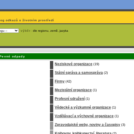
log odkazů o životním prostředí
výběr:
dle regionu, země, jazyka
emá webmaster
čas
na jejich aktualizaci? S
publikačním systémem TOOLKIT
to zvládnete
snadn
Pevné odpady
Neziskové organizace
(19)
Státní správa a samospráva
(2)
Firmy
(42)
Mezistátní organizace
(1)
Profesní sdružení
(1)
Vědecké a výzkumné organizace
(1)
Vzdělávací a výchovné organizace
(1)
Zpravodajské weby, noviny a časopisy
(3)
Knihovny, knihkupectví, literatura
(2)