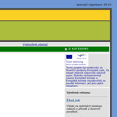
spravující organizace:
BEZK
o, rychle a sami
:
Vyzkoušejte zdarma!
O KATEGORII
Tento projekt byl realizován za
finanční podpory Evropské unie. Za
obsah stránek odpovídá výlučně
autor. Stránky nereprezentují
názory Evropské komise a
Evropská komise neodpovídá za
použití informací, jež jsou jejich
obsahem.
Výměnná reklama:
EkoLink
Vítejte na stránkách katalogu
odkazů o přírodě a životním
prostředí.