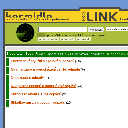
katalog odkazů občanské společnosti
kata
! TIP :
(právo AND informace) OR "občanská práva"
navrhni změnu
o kormidle
nápověda
Unavuje
vás tvorba stránek v HTML? N
>
Životní prostředí
>
Znečišťování prostředí a odpady
>
Energetické využití a spalování odpadů
(10)
Minimalizace a předcházení vzniku odpadů
(6)
Nebezpečné odpady
(7)
Recyklace odpadů a materiálové využití
(24)
Shromažďování a svoz odpadů
(22)
Skládkování a skladování odpadů
(10)