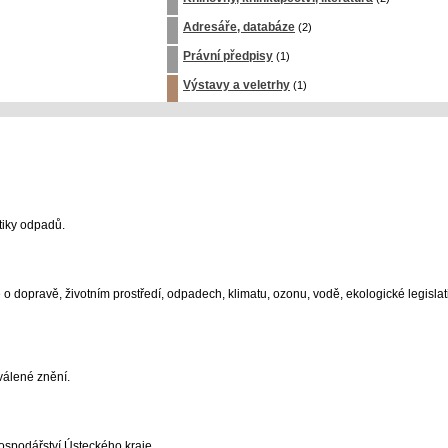
Adresáře, databáze
(2)
Právní předpisy
(1)
Výstavy a veletrhy
(1)
tiky odpadů.
 dopravě, životním prostředí, odpadech, klimatu, ozonu, vodě, ekologické legislat
válené znění.
ospodářství Ústeckého kraje.