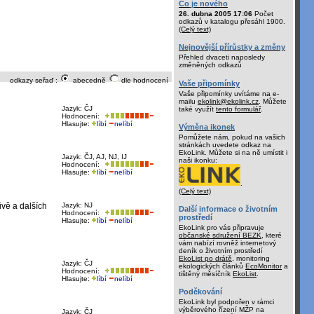
Co je nového
26. dubna 2005 17:06
Počet
odkazů v katalogu přesáhl 1900.
(Celý text)
Nejnovější přírůstky a změny
Přehled dvaceti naposledy
změněných odkazů
odkazy seřaď :
abecedně
dle hodnocení
Vaše připomínky
Vaše připomínky uvítáme na e-
mailu
ekolink@ekolink.cz
. Můžete
Jazyk: ČJ
také využít
tento formulář
.
Hodnocení:
Hlasujte:
líbí
nelíbí
Výměna ikonek
Pomůžete nám, pokud na vašich
stránkách uvedete odkaz na
EkoLink. Můžete si na ně umístit i
Jazyk: ČJ, AJ, NJ, IJ
naši ikonku:
Hodnocení:
Hlasujte:
líbí
nelíbí
.
(Celý text)
ivě a dalších
Jazyk: NJ
Další informace o životním
Hodnocení:
prostředí
Hlasujte:
líbí
nelíbí
EkoLink pro vás připravuje
občanské sdružení BEZK
, které
vám nabízí rovněž internetový
deník o životním prostředí
EkoList po drátě
, monitoring
Jazyk: ČJ
ekologických článků
EcoMonitor
a
Hodnocení:
tištěný měsíčník
EkoList
.
Hlasujte:
líbí
nelíbí
Poděkování
EkoLink byl podpořen v rámci
výběrového řízení MŽP na
Jazyk: ČJ