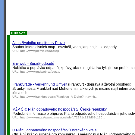
ODKAZY
Atlas životního prostředí v Praze
Soubor interaktivních map - ovzduší, voda, krajina, hluk, odpady.
URL:
http://www.premis.cz/atlaszp
Enviweb - Burz@ odpadů
Nabídka a poptávka odpadů, zprávy, akce a legislativa týkající se problema
URL:
http://www.enviweb.cz/burza/
Frankfurt.de - Verkehr und Umvelt
(Frankfurt - doprava a životní prostředí)
Stránky města Frankfurt nad Mohenem, na kterých je možné najít informace o
tématech.
URL:
http://www.frankfurt.de/sis/Frankfurt_A-Z.php?_navi=h...
MŽP ČR: Plán odpadového hospodářství České republiky
Podrobné informace o přípravě Plánu odpadového hospodářství i jeho sch
URL:
http://www.env.cz/www/zamest.nsf/defc72941c223d62c125...
O Plánu odpadového hospodářství Ústeckého kraje
Oficiální stránky určené pro komunikaci s veřejností o Plánu odpadového h