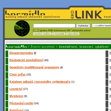
katalog odkazů občanské společnosti
kata
! TIP :
(právo AND informace) OR "občanská práva"
navrhni změnu
o kormidle
nápověda
Unavuje
vás tvorba stránek v HTML? Nemá webmaster
čas
na jejich aktualizac
>
Životní prostředí
>
Zemědělství, lesnictví, rybářství
Ekoagroturistika
@
Ekologické zemědělství
N
(49)
Geneticky modifikované organismy
S
@
Chov zvířat
(25)
Katalogy odkazů, rozcestníky, vyhledavače
P
(1)
Lesnictví
M
(27)
Myslivost
P
(8)
Pěstování rostlin
(54)
Rybářství
V
(10)