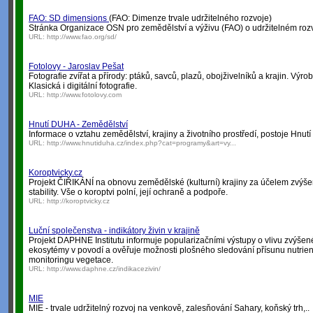
FAO: SD dimensions
(FAO: Dimenze trvale udržitelného rozvoje)
Stránka Organizace OSN pro zemědělství a výživu (FAO) o udržitelném rozv
URL:
http://www.fao.org/sd/
Fotolovy - Jaroslav Pešat
Fotografie zvířat a přírody: ptáků, savců, plazů, obojživelníků a krajin. Výrob
Klasická i digitální fotografie.
URL:
http://www.fotolovy.com
Hnutí DUHA - Zemědělství
Informace o vztahu zemědělství, krajiny a životního prostředí, postoje Hnu
URL:
http://www.hnutiduha.cz/index.php?cat=programy&art=vy...
Koroptvicky.cz
Projekt ČIŘIKÁNÍ na obnovu zemědělské (kulturní) krajiny za účelem zvýšení
stability. Vše o koroptvi polní, její ochraně a podpoře.
URL:
http://koroptvicky.cz
Luční společenstva - indikátory živin v krajině
Projekt DAPHNE Institutu informuje popularizačními výstupy o vlivu zvýšené
ekosytémy v povodí a ověřuje možnosti plošného sledování přísunu nutrien
monitoringu vegetace.
URL:
http://www.daphne.cz/indikacezivin/
MIE
MIE - trvale udržitelný rozvoj na venkově, zalesňování Sahary, koňský trh,..