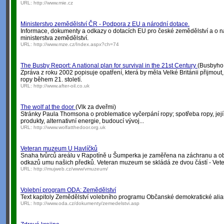
URL:
http://www.mie.cz
Ministerstvo zemědělství ČR - Podpora z EU a národní dotace.
Informace, dokumenty a odkazy o dotacích EU pro české zemědělství a o ná
ministerstva zemědělství.
URL:
http://www.mze.cz/Index.aspx?ch=74
The Busby Report: A national plan for survival in the 21st Century
(Busbyho z
Zpráva z roku 2002 popisuje opatření, která by měla Velké Británii přijmout
ropy během 21. století.
URL:
http://www.after-oil.co.uk
The wolf at the door
(Vlk za dveřmi)
Stránky Paula Thomsona o problematice vyčerpání ropy; spotřeba ropy, její
produkty, alternativní energie, budoucí vývoj...
URL:
http://www.wolfatthedoor.org.uk
Veteran muzeum U Havlíčků
Snaha tvůrců areálu v Rapotíně u Šumperka je zaměřena na záchranu a o
odkazů umu našich předků. Veteran muzeum se skládá ze dvou částí - Ve
URL:
http://mujweb.cz/www/vmuzeum/
Volební program ODA: Zemědělství
Text kapitoly Zemědělství volebního programu Občanské demokratické alia
URL:
http://www.oda.cz/dokumenty/zemedelstvi.asp