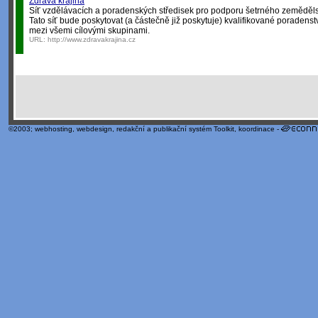
Zdravá krajina
Síť vzdělávacích a poradenských středisek pro podporu šetrného zeměděls
Tato síť bude poskytovat (a částečně již poskytuje) kvalifikované poradenství
mezi všemi cílovými skupinami.
URL:
http://www.zdravakrajina.cz
©2003;
webhosting
,
webdesign
,
redakční a publikační systém Toolkit
, koordinace -