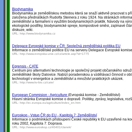
Biodynamika
Biodynamika je zemědělskou metodou která se snaží aktivně pracovat s přír
založena přednáškách Rudolfa Steinera z roku 1924. Na stránkách informa
zemědělství a farmaření s využitím biodynamických praktik. Návody na výr
ekologické postřiky, biodynamické spreje, kompostové směsi, zajímavé článk
diskuze, wiki.
URL:
http://www.biodynamika.cz
Delegace Evropské komise v ČR: Společná zemědělská politika EU
Informace o zemědělské politice EU na serveru Delegace Evropské komise
URL:
http://www.evropska-unie.cz/cz/article.asp?id=1775
Egrensis - CATE
Centrum pro alternativní technologie je společný projekt občanského sdruž
zemědělské školy Dalovice. Nabízí poradenskou a vzdělávací činnost v oblas
technologií v energetice a zemědělství a množství praktických ukázek.
URL:
http://www.kv-bio.cz/cate/
European Commision - Agriculture
(Evropská komise - Zemědělství)
Hlavní stránka Evropské komise o dopravě. Politiky, zprávy, legislativa, rozš
URL:
http://ec.europa.eu/agriculture/index_en.htm
Euroskop - Vstup ČR do EU - Kapitola 7: Zemědělství
Informace o podmínkách přistoupení České republiky k EU uzavřené na k
roku 2002, Kapitola 7: Doprava.
URL:
http://www.euroskop.cz/40401/clanek/