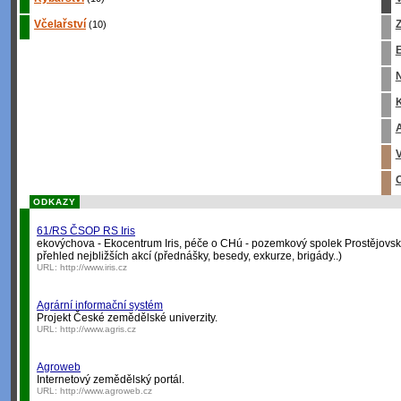
Včelařství
Z
(10)
E
K
A
V
O
ODKAZY
61/RS ČSOP RS Iris
ekovýchova - Ekocentrum Iris, péče o CHú - pozemkový spolek Prostějovsk
přehled nejbližších akcí (přednášky, besedy, exkurze, brigády..)
URL:
http://www.iris.cz
Agrární informační systém
Projekt České zemědělské univerzity.
URL:
http://www.agris.cz
Agroweb
Internetový zemědělský portál.
URL:
http://www.agroweb.cz