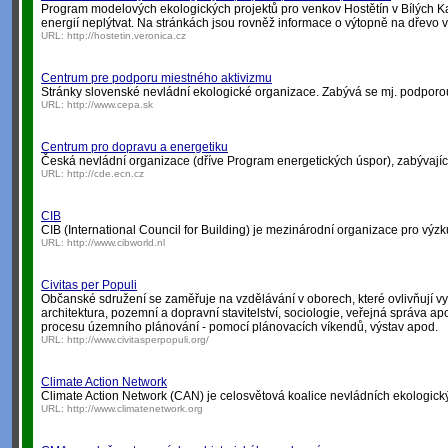
Program modelových ekologických projektů pro venkov Hostětín v Bílých Kar
energií neplýtvat. Na stránkách jsou rovněž informace o výtopně na dřevo 
URL:
http://hostetin.veronica.cz
Centrum pre podporu miestného aktivizmu
Stránky slovenské nevládní ekologické organizace. Zabývá se mj. podpor
URL:
http://www.cepa.sk
Centrum pro dopravu a energetiku
Česká nevládní organizace (dříve Program energetických úspor), zabývající 
URL:
http://cde.ecn.cz
CIB
CIB (International Council for Building) je mezinárodní organizace pro výzk
URL:
http://www.cibworld.nl
Civitas per Populi
Občanské sdružení se zaměřuje na vzdělávání v oborech, které ovlivňují vyt
architektura, pozemní a dopravní stavitelství, sociologie, veřejná správa ap
procesu územního plánování - pomocí plánovacích víkendů, výstav apod.
URL:
http://www.civitasperpopuli.org/
Climate Action Network
Climate Action Network (CAN) je celosvětová koalice nevládních ekologick
URL:
http://www.climatenetwork.org