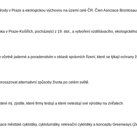
řírody v Praze a ekologickou výchovou na území celé ČR. Člen Asociace Brontosau
v Praze-Košířích, pocházející z 19. stol., a vytvoření vzdělávacího, ekologického
včetně jaderné a poradenstvím v oblasti správních řízení, které se týkají ochrany ž
prosazovat alternativní způsoby života po celém světě.
é mj. zjistíte, které firmy testují a které netestují své výrobky na zvířatech.
e městské cyklistiky, cykloturistiky, rekreační cyklistiky a konceptu Greenways (Z