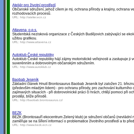
Ateliér pro životní prostředí
Občanské sdružení, jehož cílem je mj. ochrana přírody a krajiny, ochrana v
rozhodovacích procesů.
URL:
http://atelier.ecn.cz
Attavena, o.p.s.
Studentská nezisková organizace z Českých Budějovich zabývající se ekol
užitou grafikou.
URL:
http://www.attavena.cz
Autoklub České republiky
Autoklub České republiky hájí zájmy motoristické veřejnosti a zastupuje ji
suverénním a dobrovolným občanským sdružením.
URL:
http://www.autoklub.cz
Baobab Jeseník
Základní článek Hnutí Brontosaurus Baobab Jeseník byl založen 21. března
(především mladým lidem) - pro ochranu přírody, pro zachování kulturního d
zajímavých situacích - při dobrovolnické práci či hrách, chtějí pomoci při o
prostěji, blíže přírodě.
URL:
http://baobab.brontosaurus.cz/
BEZK
BEZK (Brontosauří ekocentrum Zelený klub) je sdružení občanů (nevládní 
zaměřuje se na šíření informací o problematice životního prostředí a to pře
URL:
http://www.bezk.ecn.cz