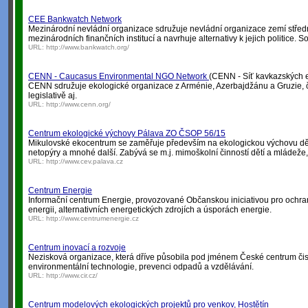
CEE Bankwatch Network
Mezinárodní nevládní organizace sdružuje nevládní organizace zemí středn
mezinárodních finančních institucí a navrhuje alternativy k jejich politice.
URL:
http://www.bankwatch.org/
CENN - Caucasus Environmental NGO Network
(CENN - Síť kavkazských e
CENN sdružuje ekologické organizace z Arménie, Azerbajdžánu a Gruzie, č
legislativě aj.
URL:
http://www.cenn.org/
Centrum ekologické výchovy Pálava ZO ČSOP 56/15
Mikulovské ekocentrum se zaměřuje především na ekologickou výchovu dětí,
netopýry a mnohé další. Zabývá se m.j. mimoškolní činností dětí a mládež
URL:
http://www.cev.palava.cz
Centrum Energie
Informační centrum Energie, provozované Občanskou iniciativou pro ochranu
energii, alternativních energetických zdrojích a úsporách energie.
URL:
http://www.centrumenergie.cz
Centrum inovací a rozvoje
Nezisková organizace, která dříve působila pod jménem České centrum čis
environmentální technologie, prevenci odpadů a vzdělávání.
URL:
http://www.cir.cz/
Centrum modelových ekologických projektů pro venkov, Hostětín