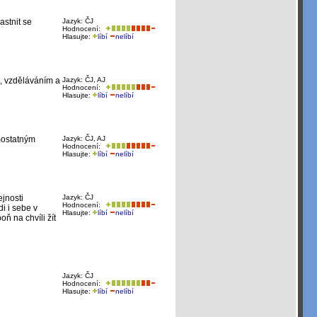
astnit se
Jazyk: ČJ
Hodnocení:
Hlasujte:
líbí
nelíbí
, vzděláváním a
Jazyk: ČJ, AJ
Hodnocení:
Hlasujte:
líbí
nelíbí
amostatným
Jazyk: ČJ, AJ
Hodnocení:
Hlasujte:
líbí
nelíbí
jnosti
Jazyk: ČJ
Hodnocení:
i i sebe v
Hlasujte:
líbí
nelíbí
ň na chvíli žít
Jazyk: ČJ
Hodnocení:
Hlasujte:
líbí
nelíbí