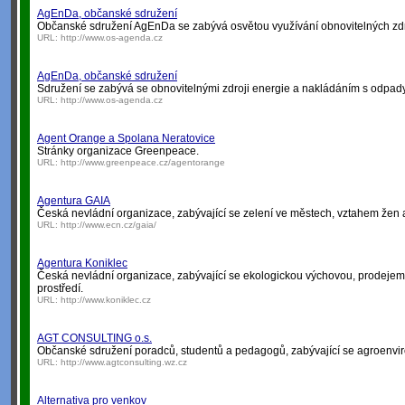
AgEnDa, občanské sdružení
Občanské sdružení AgEnDa se zabývá osvětou využívání obnovitelných zdro
URL:
http://www.os-agenda.cz
AgEnDa, občanské sdružení
Sdružení se zabývá se obnovitelnými zdroji energie a nakládáním s odpady, 
URL:
http://www.os-agenda.cz
Agent Orange a Spolana Neratovice
Stránky organizace Greenpeace.
URL:
http://www.greenpeace.cz/agentorange
Agentura GAIA
Česká nevládní organizace, zabývající se zelení ve městech, vztahem žen a 
URL:
http://www.ecn.cz/gaia/
Agentura Koniklec
Česká nevládní organizace, zabývající se ekologickou výchovou, prodejem e
prostředí.
URL:
http://www.koniklec.cz
AGT CONSULTING o.s.
Občanské sdružení poradců, studentů a pedagogů, zabývající se agroenvir
URL:
http://www.agtconsulting.wz.cz
Alternativa pro venkov