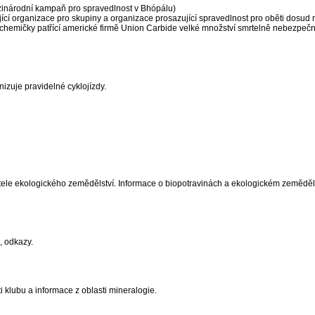
zinárodní kampaň pro spravedlnost v Bhópálu)
cí organizace pro skupiny a organizace prosazující spravedlnost pro oběti dosud n
 chemičky patřící americké firmě Union Carbide velké množství smrtelně nebezpečn
nizuje pravidelné cyklojízdy.
přátele ekologického zemědělství. Informace o biopotravinách a ekologickém zeměděl
, odkazy.
i klubu a informace z oblasti mineralogie.