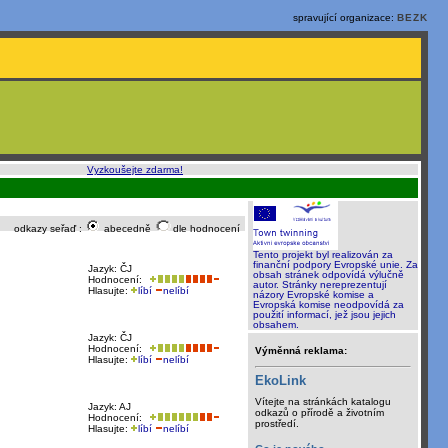
spravující organizace:
BEZK
o, rychle a sami
:
Vyzkoušejte zdarma!
odkazy seřaď :
abecedně
dle hodnocení
Tento projekt byl realizován za
finanční podpory Evropské unie. Za
Jazyk: ČJ
obsah stránek odpovídá výlučně
Hodnocení:
autor. Stránky nereprezentují
Hlasujte:
líbí
nelíbí
názory Evropské komise a
Evropská komise neodpovídá za
použití informací, jež jsou jejich
obsahem.
Jazyk: ČJ
Hodnocení:
Výměnná reklama:
Hlasujte:
líbí
nelíbí
EkoLink
Vítejte na stránkách katalogu
Jazyk: AJ
odkazů o přírodě a životním
Hodnocení:
prostředí.
Hlasujte:
líbí
nelíbí