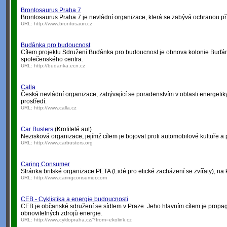
Brontosaurus Praha 7
Brontosaurus Praha 7 je nevládní organizace, která se zabývá ochranou p
URL:
http://www.brontosauri.cz
Buďánka pro budoucnost
Cílem projektu Sdružení Buďánka pro budoucnost je obnova kolonie Buďánka 
společenského centra.
URL:
http://budanka.ecn.cz
Calla
Česká nevládní organizace, zabývající se poradenstvím v oblasti energetiky 
prostředí.
URL:
http://www.calla.cz
Car Busters
(Krotitelé aut)
Nezisková organizace, jejímž cílem je bojovat proti automobilové kultuře a 
URL:
http://www.carbusters.org
Caring Consumer
Stránka britské organizace PETA (Lidé pro etické zacházení se zvířaty), na kter
URL:
http://www.caringconsumer.com
CEB - Cyklistika a energie budoucnosti
CEB je občanské sdružení se sídlem v Praze. Jeho hlavním cílem je propagac
obnovitelných zdrojů energie.
URL:
http://www.cyklopraha.cz/?from=ekolink.cz