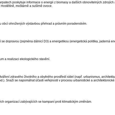
patech poskytuje informace o energii z biomasy a dalších obnovitelných zdrojích a
v Hostětíně, moštárně a sušírně ovoce.
ou obcí ohrožených výstavbou přehrad a právním poradenstvím.
se dopravou (zejména dálnicí D3) a energetikou (energetická politika, jaderná ener
um a realizaci ekologického stavění.
váření zdravého životního a obytného prostředí sídel (např. urbanismus, architektu
od.). Snaží se napomáhat účasti veřejnosti v procesu urbanistické a architektonické 
ých organizací zabývajících se kampaní proti klimatickým změnám.