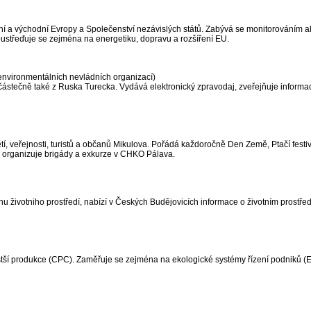
í a východní Evropy a Společenství nezávislých států. Zabývá se monitorováním akt
 Soustřeďuje se zejména na energetiku, dopravu a rozšíření EU.
nvironmentálních nevládních organizací)
ástečně také z Ruska Turecka. Vydává elektronický zpravodaj, zveřejňuje informa
 veřejnosti, turistů a občanů Mikulova. Pořádá každoročně Den Země, Ptačí festiv
e, organizuje brigády a exkurze v CHKO Pálava.
 životniho prostředí, nabízí v Českých Budějovicích informace o životním prostřed
tší produkce (CPC). Zaměřuje se zejména na ekologické systémy řízení podniků (