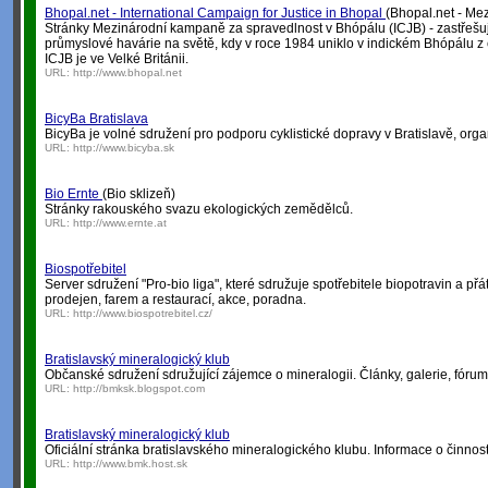
Bhopal.net - International Campaign for Justice in Bhopal
(Bhopal.net - Me
Stránky Mezinárodní kampaně za spravedlnost v Bhópálu (ICJB) - zastřešují
průmyslové havárie na světě, kdy v roce 1984 uniklo v indickém Bhópálu z
ICJB je ve Velké Británii.
URL:
http://www.bhopal.net
BicyBa Bratislava
BicyBa je volné sdružení pro podporu cyklistické dopravy v Bratislavě, orga
URL:
http://www.bicyba.sk
Bio Ernte
(Bio sklizeň)
Stránky rakouského svazu ekologických zemědělců.
URL:
http://www.ernte.at
Biospotřebitel
Server sdružení "Pro-bio liga", které sdružuje spotřebitele biopotravin a 
prodejen, farem a restaurací, akce, poradna.
URL:
http://www.biospotrebitel.cz/
Bratislavský mineralogický klub
Občanské sdružení sdružující zájemce o mineralogii. Články, galerie, fórum
URL:
http://bmksk.blogspot.com
Bratislavský mineralogický klub
Oficiální stránka bratislavského mineralogického klubu. Informace o činnost
URL:
http://www.bmk.host.sk