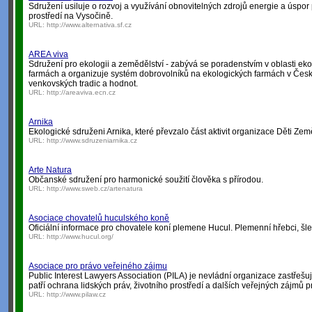
Sdružení usiluje o rozvoj a využívání obnovitelných zdrojů energie a úspor 
prostředí na Vysočině.
URL:
http://www.alternativa.sf.cz
AREA viva
Sdružení pro ekologii a zemědělství - zabývá se poradenstvím v oblasti ek
farmách a organizuje systém dobrovolníků na ekologických farmách v Čes
venkovských tradic a hodnot.
URL:
http://areaviva.ecn.cz
Arnika
Ekologické sdruženi Arnika, které převzalo část aktivit organizace Děti Z
URL:
http://www.sdruzeniarnika.cz
Arte Natura
Občanské sdružení pro harmonické soužití člověka s přírodou.
URL:
http://www.sweb.cz/artenatura
Asociace chovatelů huculského koně
Oficiální informace pro chovatele koní plemene Hucul. Plemenní hřebci, šle
URL:
http://www.hucul.org/
Asociace pro právo veřejného zájmu
Public Interest Lawyers Association (PILA) je nevládní organizace zastřešuj
patří ochrana lidských práv, životního prostředí a dalších veřejných zájm
URL:
http://www.pilaw.cz