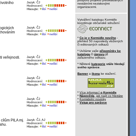
podporu projektů předkládaných
životního
Jazyk: ČJ
nestátními neziskovými
Hodnocení:
organizacemi.
Hlasujte:
líbí
nelíbí
Vytváření katalogu Kormidlo
koordinuje občanské sdružení
logických
Jazyk: ČJ
Hodnocení:
uchováním
Hlasujte:
líbí
nelíbí
*
Co je v Kormidle nového
-
přehled 50 naposledy vložených
či editovaných odkazů
* Uvítáme vaše
připomínky ke
katalogu
či
úpravu
již
 veřejnosti.
Jazyk: ČJ
zařazeného odkazu.
Hodnocení:
Hlasujte:
líbí
nelíbí
* Některé
kategorie
stále hledají
svého správce
.
Banner
a
ikona
ke stažení.
Jazyk: ČJ
Hodnocení:
Hlasujte:
líbí
nelíbí
*
Více informací
o Kormidle
*
Nápověda
, jak najít co hledáte
Jazyk: ČJ
*
Kormidelní novinky
Hodnocení:
*
Vstup pro správce
Hlasujte:
líbí
nelíbí
 cílům PILA mj.
Jazyk: ČJ, AJ
Hodnocení:
ahu.
Hlasujte:
líbí
nelíbí