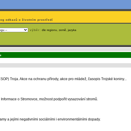
log odkazů o životním prostředí
výběr:
dle regionu, země, jazyka
emá webmaster
čas
na jejich aktualizaci? S
publikačním systémem TOOLKIT
to zvládnete
snadn
e
P) Troja. Akce na ochranu přírody, akce pro mládež, časopis Trojské koniny...
a. Informace o Stromovce, možnost podpořit vysazování stromů.
amy a jejími negativními sociálními i environmentálními dopady.