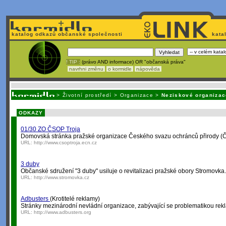
katalog odkazů občanské společnosti
kata
! TIP :
(právo AND informace) OR "občanská práva"
navrhni změnu
o kormidle
nápověda
Unavuje
vás tvorba stránek v HTML? N
>
Životní prostředí
>
Organizace
>
Neziskové organizac
ODKAZY
01/30 ZO ČSOP Troja
Domovská stránka pražské organizace Českého svazu ochránců přirody (ČSO
URL:
http://www.csoptroja.ecn.cz
3 duby
Občanské sdružení "3 duby" usiluje o revitalizaci pražské obory Stromovk
URL:
http://www.stromovka.cz
Adbusters
(Krotitelé reklamy)
Stránky mezinárodní nevládní organizace, zabývající se problematikou rekl
URL:
http://www.adbusters.org