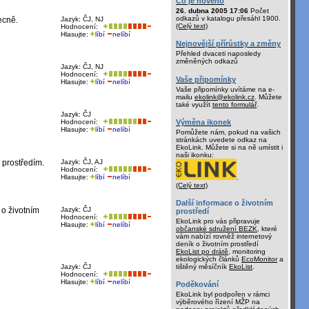
Co je nového
26. dubna 2005 17:06
Počet
odkazů v katalogu přesáhl 1900.
ecně.
Jazyk: ČJ, NJ
(Celý text)
Hodnocení:
Hlasujte:
líbí
nelíbí
Nejnovější přírůstky a změny
Přehled dvaceti naposledy
změněných odkazů
Jazyk: ČJ, NJ
Hodnocení:
Vaše připomínky
Hlasujte:
líbí
nelíbí
Vaše připomínky uvítáme na e-
mailu
ekolink@ekolink.cz
. Můžete
také využít
tento formulář
.
Jazyk: ČJ
Výměna ikonek
Hodnocení:
Hlasujte:
líbí
nelíbí
Pomůžete nám, pokud na vašich
stránkách uvedete odkaz na
EkoLink. Můžete si na ně umístit i
naši ikonku:
 prostředím.
Jazyk: ČJ, AJ
Hodnocení:
Hlasujte:
líbí
nelíbí
.
(Celý text)
Další informace o životním
 o životním
Jazyk: ČJ
prostředí
Hodnocení:
EkoLink pro vás připravuje
Hlasujte:
líbí
nelíbí
občanské sdružení BEZK
, které
vám nabízí rovněž internetový
deník o životním prostředí
EkoList po drátě
, monitoring
ekologických článků
EcoMonitor
a
tištěný měsíčník
EkoList
.
Jazyk: ČJ
Hodnocení:
Hlasujte:
líbí
nelíbí
Poděkování
EkoLink byl podpořen v rámci
výběrového řízení MŽP na