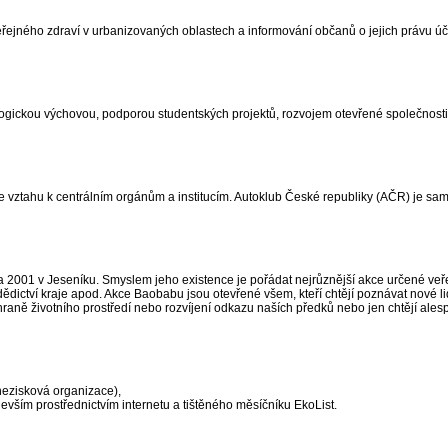
eřejného zdraví v urbanizovaných oblastech a informování občanů o jejich právu úč
ogickou výchovou, podporou studentských projektů, rozvojem otevřené společnosti
 ve vztahu k centrálním orgánům a institucím. Autoklub České republiky (AČR) je s
 2001 v Jeseníku. Smyslem jeho existence je pořádat nejrůznější akce určené veře
ědictví kraje apod. Akce Baobabu jsou otevřené všem, kteří chtějí poznávat nové lid
chraně životního prostředí nebo rozvíjení odkazu naších předků nebo jen chtějí alespo
nezisková organizace),
devším prostřednictvím internetu a tištěného měsíčníku EkoList.