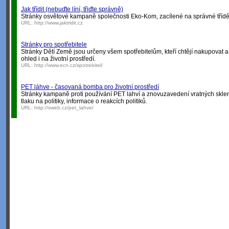
Jak třídit (nebuďte líní, třiďte správně)
Stránky osvětové kampaně společnosti Eko-Kom, zacílené na správné tříd
URL:
http://www.jaktridit.cz
Stránky pro spotřebitele
Stránky Dětí Země jsou určeny všem spotřebitelům, kteří chtějí nakupovat a u
ohled i na životní prostředí.
URL:
http://www.ecn.cz/spotrebitel/
PET láhve - časovaná bomba pro životní prostředí
Stránky kampaně proti používání PET lahví a znovuzavedení vratných sklen
tlaku na politiky, informace o reakcích politiků.
URL:
http://sweb.cz/pet_lahve/