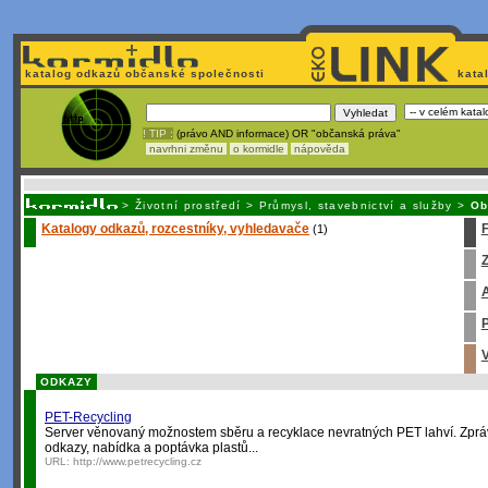
katalog odkazů občanské společnosti
kata
! TIP :
(právo AND informace) OR "občanská práva"
navrhni změnu
o kormidle
nápověda
Nechcete být závislí
na korporátech typu Google či Micro
>
Životní prostředí
>
Průmysl, stavebnictví a služby
>
Ob
Katalogy odkazů, rozcestníky, vyhledavače
(1)
Z
A
P
V
ODKAZY
PET-Recycling
Server věnovaný možnostem sběru a recyklace nevratných PET lahví. Zprávy
odkazy, nabídka a poptávka plastů...
URL:
http://www.petrecycling.cz