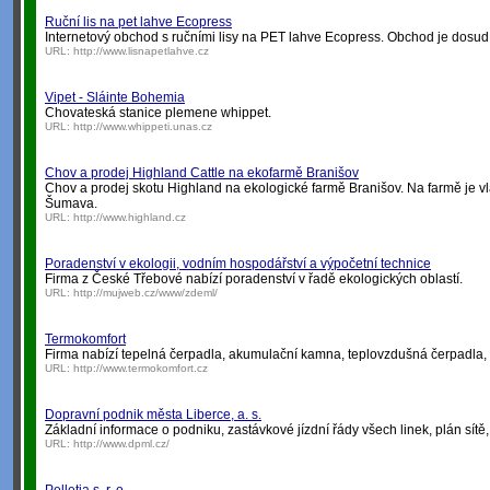
Ruční lis na pet lahve Ecopress
Internetový obchod s ručními lisy na PET lahve Ecopress. Obchod je dosud
URL:
http://www.lisnapetlahve.cz
Vipet - Sláinte Bohemia
Chovateská stanice plemene whippet.
URL:
http://www.whippeti.unas.cz
Chov a prodej Highland Cattle na ekofarmě Branišov
Chov a prodej skotu Highland na ekologické farmě Branišov. Na farmě je 
Šumava.
URL:
http://www.highland.cz
Poradenství v ekologii, vodním hospodářství a výpočetní technice
Firma z České Třebové nabízí poradenství v řadě ekologických oblastí.
URL:
http://mujweb.cz/www/zdeml/
Termokomfort
Firma nabízí tepelná čerpadla, akumulační kamna, teplovzdušná čerpadla,
URL:
http://www.termokomfort.cz
Dopravní podnik města Liberce, a. s.
Základní informace o podniku, zastávkové jízdní řády všech linek, plán sít
URL:
http://www.dpml.cz/