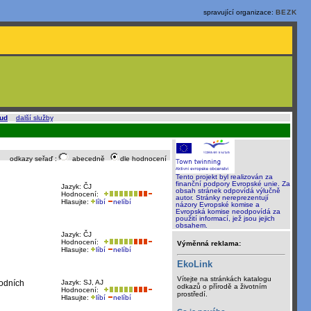
spravující organizace:
BEZK
oud
a
další služby
.
odkazy seřaď :
abecedně
dle hodnocení
Tento projekt byl realizován za
finanční podpory Evropské unie. Za
Jazyk: ČJ
obsah stránek odpovídá výlučně
Hodnocení:
autor. Stránky nereprezentují
Hlasujte:
líbí
nelíbí
názory Evropské komise a
Evropská komise neodpovídá za
použití informací, jež jsou jejich
obsahem.
Jazyk: ČJ
Hodnocení:
Výměnná reklama:
Hlasujte:
líbí
nelíbí
EkoLink
Vítejte na stránkách katalogu
vodních
Jazyk: SJ, AJ
odkazů o přírodě a životním
Hodnocení:
prostředí.
Hlasujte:
líbí
nelíbí