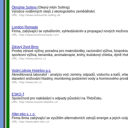
Ölmühle Solling
(Olejný mlýn Solling)
Výrobce rostlinných olejů z ekologického zemědělství.
URL:
http://www.oelmuehle-solling.de
London Remade
Firma, zabývající se vytvářením, vyhledáváním a propagací nových možností
URL:
http://www.londonremade.com
Zdravý život Brno
Prodej zdravé výživy, poradna pro makrobiotiky, racionální výživa, biopotrav
sportovní výživa, keramika, aromaterapie, knihy, kváskový chleba, dýně Ho
URL:
http://www.zzbrno.cz
Vodní zdroje Holešov a.s.
Akreditovaná laboratoř - analýzy vod, zeminy, odpadů, vzduchu a kalů, vrt
stavební snižování hladiny, monitoring podzemní vody a horninového prostřed
URL:
http://www.vzh.cz
ESKO-T
Společnost pro nakládání s odpady působící na Třebíčsku.
URL:
http://www.svazek-skladka.cz/
Alter-eko s. r. o.
Firma firma zabývající se využitím alternativních zdrojů energie a jejich v
URL:
http://www.alter-eko.cz/