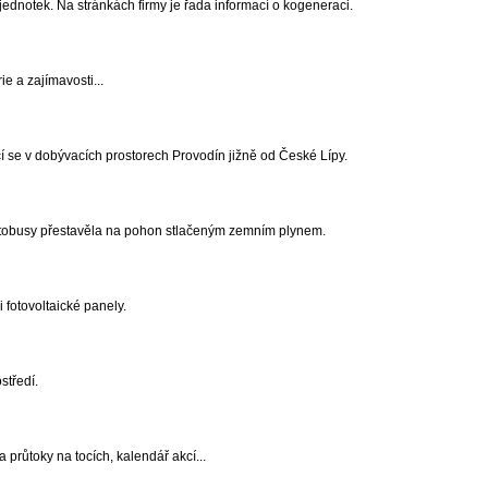
ednotek. Na stránkách firmy je řada informací o kogeneraci.
ie a zajímavosti...
cí se v dobývacích prostorech Provodín jižně od České Lípy.
utobusy přestavěla na pohon stlačeným zemním plynem.
 fotovoltaické panely.
středí.
 průtoky na tocích, kalendář akcí...