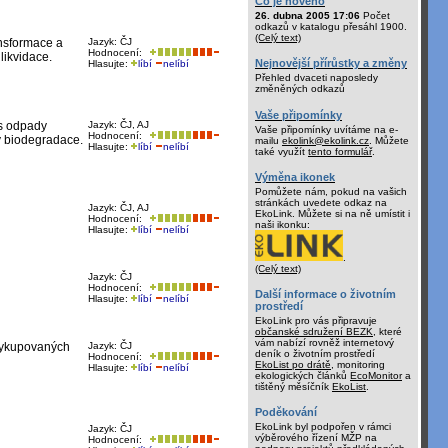
Co je nového
26. dubna 2005 17:06
Počet
odkazů v katalogu přesáhl 1900.
(Celý text)
ansformace a
Jazyk: ČJ
Hodnocení:
likvidace.
Nejnovější přírůstky a změny
Hlasujte:
líbí
nelíbí
Přehled dvaceti naposledy
změněných odkazů
Vaše připomínky
 s odpady
Jazyk: ČJ, AJ
Vaše připomínky uvítáme na e-
Hodnocení:
y biodegradace.
mailu
ekolink@ekolink.cz
. Můžete
Hlasujte:
líbí
nelíbí
také využít
tento formulář
.
Výměna ikonek
Pomůžete nám, pokud na vašich
stránkách uvedete odkaz na
Jazyk: ČJ, AJ
EkoLink. Můžete si na ně umístit i
Hodnocení:
naši ikonku:
Hlasujte:
líbí
nelíbí
.
(Celý text)
Jazyk: ČJ
Hodnocení:
Další informace o životním
Hlasujte:
líbí
nelíbí
prostředí
EkoLink pro vás připravuje
občanské sdružení BEZK
, které
vám nabízí rovněž internetový
 vykupovaných
Jazyk: ČJ
deník o životním prostředí
Hodnocení:
EkoList po drátě
, monitoring
Hlasujte:
líbí
nelíbí
ekologických článků
EcoMonitor
a
tištěný měsíčník
EkoList
.
Poděkování
EkoLink byl podpořen v rámci
Jazyk: ČJ
výběrového řízení MŽP na
Hodnocení: