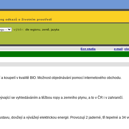
log odkazů o životním prostředí
výběr:
dle regionu, země, jazyka
slí
na korporátech typu Google či Microsoft? Využijte služeb
Ecn studia
, které nabízí
e-mail
,
cl
í a koupelí v kvalitě BIO. Možnost objednávání pomocí internetového obchodu.
ývající se vyhledáváním a těžbou ropy a zemního plynu, a to v ČR i v zahraničí.
tavu, dovžejí a vývážejí elektrickou energii. Provozují 2 jaderné, tři tepelné a 34 