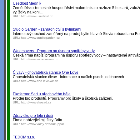
Usedlost Medník
Zemědělsko-řemeslné hospodářství malorolníka o rozloze 5 hektarů, založen
vyjížďky na koni...
URL:
http://www.usedlost.cz
Studio Garden - zahradnictví s bylinkami
Internetový obchod zaměřený na prodej bylin hlavně Stevia rebaudiana Bert
URL:
http://www.studiogarden.cz
Watersavers - Program na úsporu spotřeby vody
Česká firma nabízí program na úsporu spotřeby vody – nastavitelné antiv
URL:
http://www.watersavers.cz
Čivavy - chovatelská stanice One Love
Chovatelská stanice čivav - informace o našich psech, odchovech.
URL:
http://www.one-love.wz.cz
Ekofarma: Sad u ořechového háje
Prodej bio produktů. Programy pro školy a školská zařízení.
URL:
http://www.ekosad.cz
Zdravíčko pro tělo i duši
Firma nabízející mj. filtry Brita.
URL:
http://www.volny.cz/soukuppa/
TEDOM s.r.o.