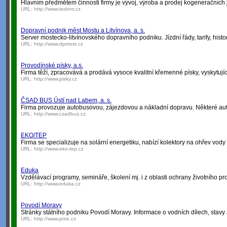
Hlavním předmětem činnosti firmy je vývoj, výroba a prodej kogeneračních j
URL:
http://www.tedom.cz
Dopravní podnik měst Mostu a Litvínova, a. s.
Server mostecko-litvínovského dopravního podniku. Jízdní řády, tarify, histor
URL:
http://www.dpmost.cz
Provodínské písky, a.s.
Firma těží, zpracovává a prodává vysoce kvalitní křemenné písky, vyskytují
URL:
http://www.pisky.cz
ČSAD BUS Ústí nad Labem, a. s.
Firma provozuje autobusovou, zájezdovou a nákladní dopravu. Některé a
URL:
http://www.csadbus.cz
EKO/TEP
Firma se specializuje na solární energetiku, nabízí kolektory na ohřev vody i
URL:
http://www.eko-tep.cz
Eduka
Vzdělávací programy, semináře, školení mj. i z oblasti ochrany životního pro
URL:
http://www.eduka.cz
Povodí Moravy
Stránky státního podniku Povodí Moravy. Informace o vodních dílech, stavy a
URL:
http://www.pmo.cz