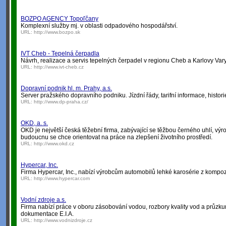
BOZPO AGENCY Topoľčany
Komplexní služby mj. v oblasti odpadového hospodářství.
URL:
http://www.bozpo.sk
IVT Cheb - Tepelná čerpadla
Návrh, realizace a servis tepelných čerpadel v regionu Cheb a Karlovy Vary
URL:
http://www.ivt-cheb.cz
Dopravní podnik hl. m. Prahy, a.s.
Server pražského dopravního podniku. Jízdní řády, tarifní informace, histo
URL:
http://www.dp-praha.cz/
OKD, a. s.
OKD je největší česká těžební firma, zabývající se těžbou černého uhlí, v
budoucnu se chce orientovat na práce na zlepšení životního prostředí.
URL:
http://www.okd.cz
Hypercar, Inc.
Firma Hypercar, Inc., nabízí výrobcům automobilů lehké karosérie z kompozit
URL:
http://www.hypercar.com
Vodní zdroje a.s.
Firma nabízí práce v oboru zásobování vodou, rozbory kvality vod a průzku
dokumentace E.I.A.
URL:
http://www.vodnizdroje.cz