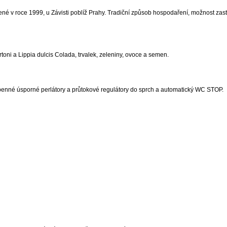
é v roce 1999, u Závisti poblíž Prahy. Tradiční způsob hospodaření, možnost zastav
oni a Lippia dulcis Colada, trvalek, zeleniny, ovoce a semen.
ápenné úsporné perlátory a průtokové regulátory do sprch a automatický WC STOP.