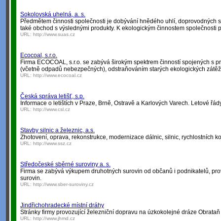
Sokolovská uhelná, a. s.
Předmětem činnosti společnosti je dobývání hnědého uhlí, doprovodných s
také obchod s výslednými produkty. K ekologickým činnostem společnosti pa
URL:
http://www.suas.cz
Ecocoal, s.r.o.
Firma ECOCOAL, s.r.o. se zabývá širokým spektrem činností spojených s pr
(včetně odpadů nebezpečných), odstraňováním starých ekologických zátěž
URL:
http://www.ecocoal.cz
Česká správa letišť, s.p.
Informace o letištích v Praze, Brně, Ostravě a Karlových Varech. Letové řády,
URL:
http://www.csl.cz
Stavby silnic a železnic, a.s.
Zhotovení, oprava, rekonstrukce, modernizace dálnic, silnic, rychlostních ko
URL:
http://www.ssz.cz
Středočeské sběrné suroviny a. s.
Firma se zabývá výkupem druhotných surovin od občanů i podnikatelů, p
surovin.
URL:
http://www.sber-suroviny.cz
Jindřichohradecké místní dráhy
Stránky firmy provozující železniční dopravu na úzkokolejné dráze Obrataň 
URL:
http://www.jhmd.cz