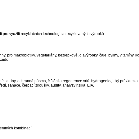
 pro využití recyklačních technologií a recyklovaných výrobků.
iny, pro makrobiotiky, vegetariány, bezlepkové, diavýrobky, čaje, byliny, vitamíny, k
kaido.
ané studny, ochranná pásma, čištění a regenerace vrtů, hydrogeologický průzkum a
í, sanace, čerpací zkoušky, audity, analýzy rizika, EIA.
zájemných kombinací.