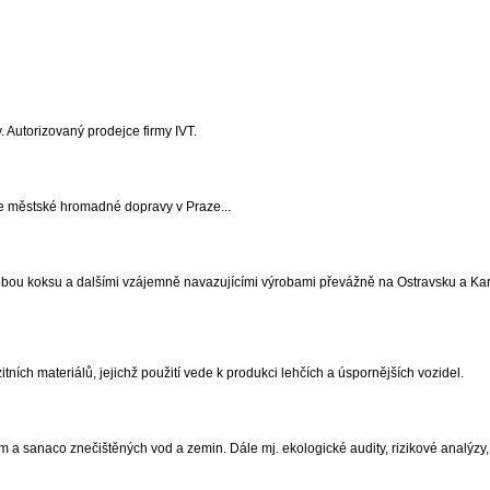
. Autorizovaný prodejce firmy IVT.
rie městské hromadné dopravy v Praze...
ýrobou koksu a dalšími vzájemně navazujícími výrobami převážně na Ostravsku a Ka
ních materiálů, jejichž použití vede k produkci lehčích a úspornějších vozidel.
m a sanaco znečištěných vod a zemin. Dále mj. ekologické audity, rizikové analýzy