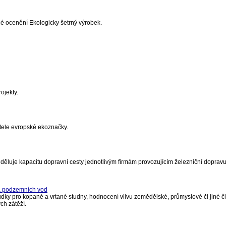
lé ocenění Ekologicky šetrný výrobek.
ojekty.
žitele evropské ekoznačky.
Přiděluje kapacitu dopravní cesty jednotlivým firmám provozujícím železniční dopravu
na podzemních vod
y pro kopané a vrtané studny, hodnocení vlivu zemědělské, průmyslové či jiné či
ch zátěží.