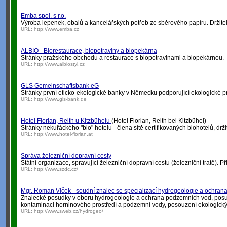
Emba spol. s r.o.
Výroba lepenek, obalů a kancelářských potřeb ze sběrového papíru. Držite
URL:
http://www.emba.cz
ALBIO - Biorestaurace, biopotraviny a biopekárna
Stránky pražského obchodu a restaurace s biopotravinami a biopekárnou.
URL:
http://www.albiostyl.cz
GLS Gemeinschaftsbank eG
Stránky první eticko-ekologické banky v Německu podporující ekologické pr
URL:
http://www.gls-bank.de
Hotel Florian, Reith u Kitzbühelu
(Hotel Florian, Reith bei Kitzbühel)
Stránky nekuřáckého "bio" hotelu - člena sítě certifikovaných biohotelů, dr
URL:
http://www.hotel-florian.at
Správa železniční dopravní cesty
Státní organizace, spravující železniční dopravní cestu (železniční tratě). 
URL:
http://www.szdc.cz/
Mgr. Roman Vlček - soudní znalec se specializací hydrogeologie a ochra
Znalecké posudky v oboru hydrogeologie a ochrana podzemních vod, posudk
kontaminaci horninového prostředí a podzemní vody, posouzení ekologický
URL:
http://www.sweb.cz/hydrogeo/