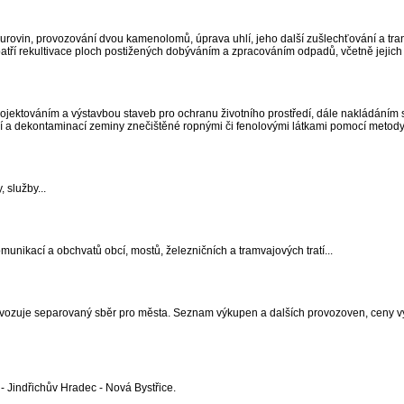
urovin, provozování dvou kamenolomů, úprava uhlí, jeho další zušlechťování a tr
tří rekultivace ploch postižených dobýváním a zpracováním odpadů, včetně jejich 
ojektováním a výstavbou staveb pro ochranu životního prostředí, dále nakládáním
í a dekontaminací zeminy znečištěné ropnými či fenolovými látkami pomocí metod
 služby...
munikací a obchvatů obcí, mostů, železničních a tramvajových tratí...
rovozuje separovaný sběr pro města. Seznam výkupen a dalších provozoven, ceny
- Jindřichův Hradec - Nová Bystřice.