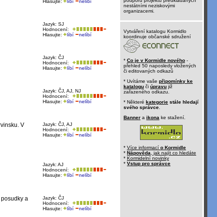
podporu projektů předkládaných
Hlasujte:
líbí
nelíbí
nestátními neziskovými
organizacemi.
Jazyk: SJ
Hodnocení:
Vytváření katalogu Kormidlo
Hlasujte:
líbí
nelíbí
koordinuje občanské sdružení
Jazyk: ČJ
*
Co je v Kormidle nového
-
Hodnocení:
přehled 50 naposledy vložených
Hlasujte:
líbí
nelíbí
či editovaných odkazů
* Uvítáme vaše
připomínky ke
katalogu
či
úpravu
již
Jazyk: ČJ, AJ, NJ
zařazeného odkazu.
Hodnocení:
Hlasujte:
líbí
nelíbí
* Některé
kategorie
stále hledají
svého správce
.
Banner
a
ikona
ke stažení.
rvinsku. V
Jazyk: ČJ, AJ
Hodnocení:
Hlasujte:
líbí
nelíbí
*
Více informací
o Kormidle
*
Nápověda
, jak najít co hledáte
*
Kormidelní novinky
*
Vstup pro správce
Jazyk: AJ
Hodnocení:
Hlasujte:
líbí
nelíbí
, posudky a
Jazyk: ČJ
Hodnocení:
Hlasujte:
líbí
nelíbí