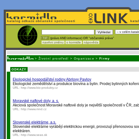
katalog odkazů občanské společnosti
kata
! TIP :
(právo AND informace) OR "občanská práva"
navrhni změnu
o kormidle
nápověda
Nechcete být závi
>
Životní prostředí
>
Organizace
>
Firmy
ODKAZY
Ekologické hospodářství rodiny Abrlovy Pavlov
Ekologické zemědělství a produkce biovína a bylin. Prodej bylinných kořen
URL:
http://www.bio-produkty.cz
Moravské naftové doly, a. s.
Akciová společnost Moravské naftové doly je největší společností v ČR, zab
URL:
http://www.mnd.cz
Slovenské elektrárne, a.s.
Slovenské elektrárne vyrábějí elektrickou energii, provozují přenosovou sous
elektráren.
URL:
http://www.seas.sk