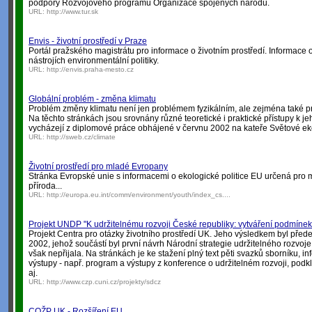
podpory Rozvojového programu Organizace spojených národů.
URL:
http://www.tur.sk
Envis - životní prostředí v Praze
Portál pražského magistrátu pro informace o životním prostředí. Informace o
nástrojích environmentální politiky.
URL:
http://envis.praha-mesto.cz
Globální problém - změna klimatu
Problém změny klimatu není jen problémem fyzikálním, ale zejména také
Na těchto stránkách jsou srovnány různé teoretické i praktické přístupy k 
vycházejí z diplomové práce obhájené v červnu 2002 na kateře Světové e
URL:
http://sweb.cz/climate
Životní prostředí pro mladé Evropany
Stránka Evropské unie s informacemi o ekologické politice EU určená pro 
příroda...
URL:
http://europa.eu.int/comm/environment/youth/index_cs....
Projekt UNDP "K udržitelnému rozvoji České republiky: vytváření podmínek
Projekt Centra pro otázky životního prostředí UK. Jeho výsledkem byl přede
2002, jehož součástí byl první návrh Národní strategie udržitelného rozvoje
však nepřijala. Na stránkách je ke stažení plný text pěti svazků sborníku, in
výstupy - např. program a výstupy z konference o udržitelném rozvoji, podk
aj.
URL:
http://www.czp.cuni.cz/projekty/sdcz
COŽP UK - Rozšíření EU