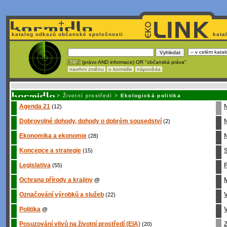
katalog odkazů občanské společnosti
kata
! TIP :
(právo AND informace) OR "občanská práva"
navrhni změnu
o kormidle
nápověda
Unavuje
vás tvorba stránek v HTML? Nemá webmaster
čas
na jejich aktualizac
>
Životní prostředí
>
Ekologická politika
Agenda 21
(12)
Dobrovolné dohody, dohody o dobrém sousedství
(2)
Ekonomika a ekonomie
N
(28)
Koncepce a strategie
S
(15)
Legislativa
(55)
Ochrana přírody a krajiny
M
@
Označování výrobků a služeb
(22)
Politika
V
@
Posuzování vlivů na životní prostředí (EIA)
Z
(20)