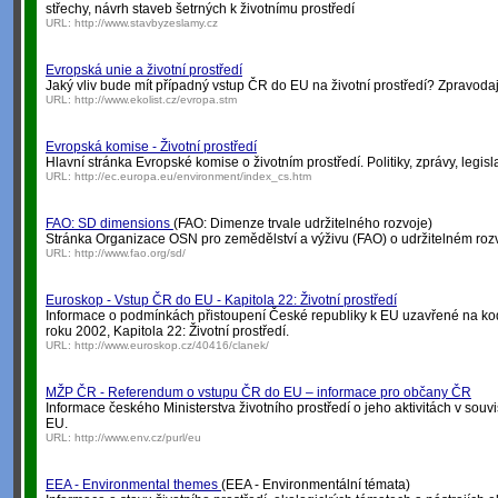
střechy, návrh staveb šetrných k životnímu prostředí
URL:
http://www.stavbyzeslamy.cz
Evropská unie a životní prostředí
Jaký vliv bude mít případný vstup ČR do EU na životní prostředí? Zpravodajs
URL:
http://www.ekolist.cz/evropa.stm
Evropská komise - Životní prostředí
Hlavní stránka Evropské komise o životním prostředí. Politiky, zprávy, legisla
URL:
http://ec.europa.eu/environment/index_cs.htm
FAO: SD dimensions
(FAO: Dimenze trvale udržitelného rozvoje)
Stránka Organizace OSN pro zemědělství a výživu (FAO) o udržitelném rozv
URL:
http://www.fao.org/sd/
Euroskop - Vstup ČR do EU - Kapitola 22: Životní prostředí
Informace o podmínkách přistoupení České republiky k EU uzavřené na k
roku 2002, Kapitola 22: Životní prostředí.
URL:
http://www.euroskop.cz/40416/clanek/
MŽP ČR - Referendum o vstupu ČR do EU – informace pro občany ČR
Informace českého Ministerstva životního prostředí o jeho aktivitách v souv
EU.
URL:
http://www.env.cz/purl/eu
EEA - Environmental themes
(EEA - Environmentální témata)