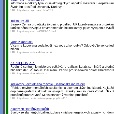
Informace a odkazy týkající se ekologických aspektů rozšíření Evropské un
životního prostředí Univerzity Karlovy.
URL:
http://www.czp.cuni.cz/info/EU/
Indikátory UR
Stránky Centra pro otázky životního prostředí UK k problematice a projektů
udržitelného rozvoje a environmentálními indikátory, jejich vývojem a vytvá
URL:
http://cozp.cuni.cz/COZP-13.html
Voda z kohoutku
V čem je kupovaná voda lepší než voda z kohoutku? Odpověď je velice jed
ničem.
URL:
http://www.vodovodnivoda.cz/
AKROPOLIS, o. s.
Rodinné centrum je místo pro setkávání, realizaci kurzů, seminářů a pře
hlídáním dětí. Působí v Uherském Hradišti pro spádovou oblast Uherskohra
URL:
http://www.akropolis-uh.cz
Indikátory udržitelného rozvoje, Lisabonské indikátory
Přehled environmentálních, sociálních a ekonomických indikátorů. Ke kaž
doplněné grafem a aktuálním vývojem. Stránky jsou součástí Portálu ŽP - B
prostředí provozované Ministerstvem životního prostředí.
URL:
http://issar.cenia.cz/issar/page.php?id=110
Stavby ze slaměných balíků
Stavby ze slaměných balíků, izolace v nízkoenergetických a pasivních dom