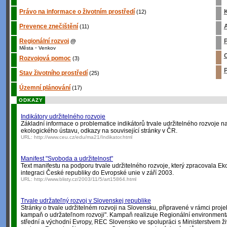
Právo na informace o životním prostředí
K
(12)
Prevence znečištění
A
(11)
Regionální rozvoj
P
@
-
Města
Venkov
O
Rozvojová pomoc
(3)
P
Stav životního prostředí
(25)
Územní plánování
(17)
ODKAZY
Indikátory udržitelného rozvoje
Základní informace o problematice indikátorů trvale udržitelného rozvoje 
ekologického ústavu, odkazy na související stránky v ČR.
URL:
http://www.ceu.cz/edu/ma21/Indikator.html
Manifest "Svoboda a udržitelnost"
Text manifestu na podporu trvale udržitelného rozvoje, který zpracovala Eko
integraci České republiky do Evropské unie v září 2003.
URL:
http://www.blisty.cz/2003/11/5/art15864.html
Trvale udržateľný rozvoj v Slovenskej republike
Stránky o trvale udržitelném rozvoji na Slovensku, připravené v rámci proje
kampaň o udržateľnom rozvoji". Kampaň realizuje Regionální environment
střední a východní Evropy, REC Slovensko ve spolupráci s Ministerstvem ži