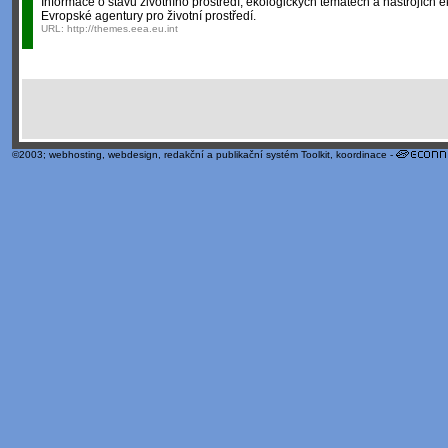
Informace o stavu životního prostředí, ekologických tématech a nástrojích e
Evropské agentury pro životní prostředí.
URL:
http://themes.eea.eu.int
©2003;
webhosting
,
webdesign
,
redakční a publikační systém Toolkit
, koordinace -