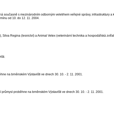
ná současně s mezinárodním odborným veletrhem veřejné správy, infrastruktury a
ínu od 10. do 12. 11. 2004.
ilva Regina (lesnictví) a Animal Vetex (veterinární technika a hospodářská zvířata
šti.
ěhne na brněnském Výstavišti ve dnech 30. 10. - 2. 11. 2001.
ící průmysl proběhne na brněnském Výstavišti ve dnech 30. 10. - 2. 11. 2001.