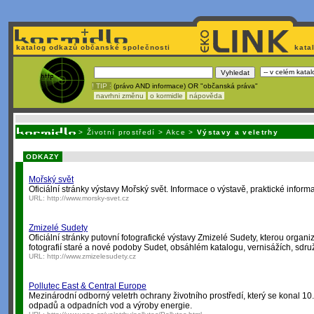
katalog odkazů občanské společnosti
kata
! TIP :
(právo AND informace) OR "občanská práva"
navrhni změnu
o kormidle
nápověda
Nechcete být závi
>
Životní prostředí
>
Akce
>
Výstavy a veletrhy
ODKAZY
Mořský svět
Oficiální stránky výstavy Mořský svět. Informace o výstavě, praktické inform
URL:
http://www.morsky-svet.cz
Zmizelé Sudety
Oficiální stránky putovní fotografické výstavy Zmizelé Sudety, kterou organ
fotografií staré a nové podoby Sudet, obsáhlém katalogu, vernisážích, sdru
URL:
http://www.zmizelesudety.cz
Pollutec East & Central Europe
Mezinárodní odborný veletrh ochrany životního prostředí, který se konal 10.
odpadů a odpadních vod a výroby energie.