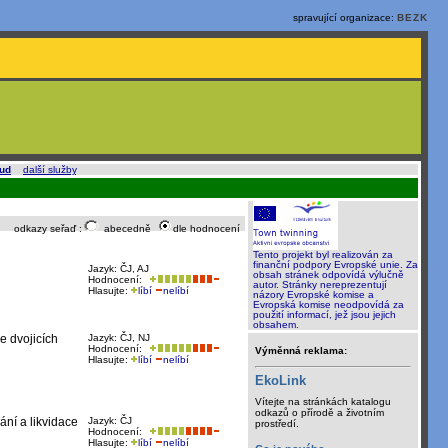
spravující organizace:
BEZK
oud
a
další služby
.
odkazy seřaď :
abecedně
dle hodnocení
Tento projekt byl realizován za
finanční podpory Evropské unie. Za
Jazyk: ČJ, AJ
obsah stránek odpovídá výlučně
Hodnocení:
autor. Stránky nereprezentují
Hlasujte:
líbí
nelíbí
názory Evropské komise a
Evropská komise neodpovídá za
použití informací, jež jsou jejich
obsahem.
e dvojicích
Jazyk: ČJ, NJ
Hodnocení:
Výměnná reklama:
Hlasujte:
líbí
nelíbí
EkoLink
Vítejte na stránkách katalogu
odkazů o přírodě a životním
ání a likvidace
Jazyk: ČJ
prostředí.
Hodnocení:
Hlasujte:
líbí
nelíbí