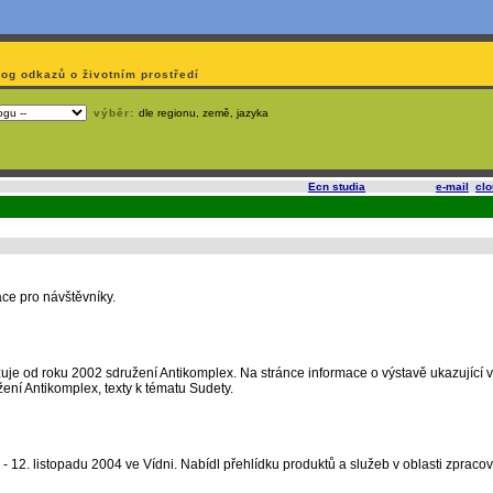
log odkazů o životním prostředí
výběr:
dle regionu, země, jazyka
slí
na korporátech typu Google či Microsoft? Využijte služeb
Ecn studia
, které nabízí
e-mail
,
cl
ace pro návštěvníky.
izuje od roku 2002 sdružení Antikomplex. Na stránce informace o výstavě ukazující v
žení Antikomplex, texty k tématu Sudety.
 - 12. listopadu 2004 ve Vídni. Nabídl přehlídku produktů a služeb v oblasti zpracov