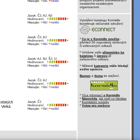
podporu projektů předkládaných
Hlasujte:
líbí
nelíbí
nestátními neziskovými
organizacemi.
Jazyk: ČJ, AJ, NJ
Hodnocení:
Vytváření katalogu Kormidlo
Hlasujte:
líbí
nelíbí
koordinuje občanské sdružení
Jazyk: ČJ, AJ
*
Co je v Kormidle nového
-
Hodnocení:
přehled 50 naposledy vložených
Hlasujte:
líbí
nelíbí
či editovaných odkazů
* Uvítáme vaše
připomínky ke
katalogu
či
úpravu
již
Jazyk: AJ, NJ, ŠJ, IJ
zařazeného odkazu.
Hodnocení:
Hlasujte:
líbí
nelíbí
* Některé
kategorie
stále hledají
svého správce
.
Banner
a
ikona
ke stažení.
Jazyk: ČJ, AJ
Hodnocení:
Hlasujte:
líbí
nelíbí
*
Více informací
o Kormidle
*
Nápověda
, jak najít co hledáte
ěstských
Jazyk: ČJ
*
Kormidelní novinky
Hodnocení:
*
Vstup pro správce
. Velká
Hlasujte:
líbí
nelíbí