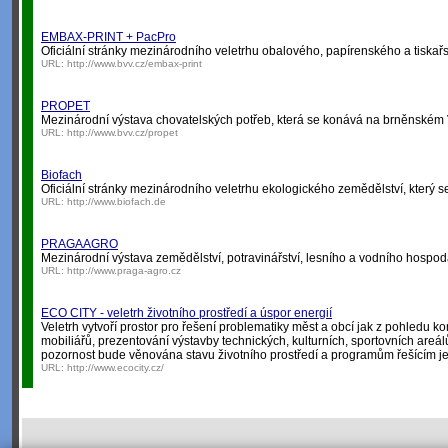
EMBAX-PRINT + PacPro
Oficiální stránky mezinárodního veletrhu obalového, papírenského a tiskař
URL:
http://www.bvv.cz/embax-print
PROPET
Mezinárodní výstava chovatelských potřeb, která se konává na brněnském V
URL:
http://www.bvv.cz/propet
Biofach
Oficiální stránky mezinárodního veletrhu ekologického zemědělství, který
URL:
http://www.biofach.de
PRAGAAGRO
Mezinárodní výstava zemědělství, potravinářství, lesního a vodního hospo
URL:
http://www.praga-agro.cz
ECO CITY - veletrh životního prostředí a úspor energií
Veletrh vytvoří prostor pro řešení problematiky měst a obcí jak z pohledu ko
mobiliářů, prezentování výstavby technických, kulturních, sportovních areál
pozornost bude věnována stavu životního prostředí a programům řešícím j
URL:
http://www.ecocity.cz/