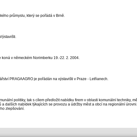
ského průmyslu, který se pořádá v Brně.
ýstavišti.
 se koná v německém Norimberku 19.-22. 2. 2004.
dářství PRAGAAGRO je pořádán na výstavišti v Praze - Letňanech.
munální politiky, tak s cílem předložit nabídku firem v oblasti komunální techniky, m
ů a dalších nabídek týkajících se provozu a údržby měst a obcí na regionální úrovni
eho zlepšování.