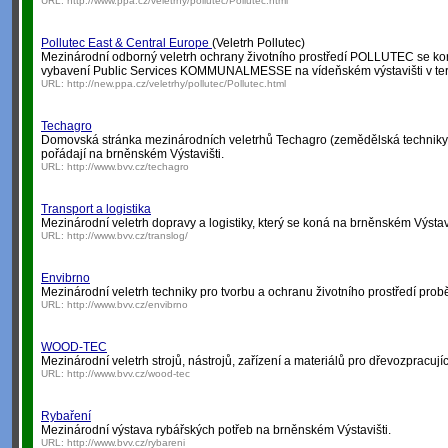
URL:
http://www.ppa.cz/veletrhy/pollutec/Pollutec.html
Pollutec East & Central Europe
(Veletrh Pollutec)
Mezinárodní odborný veletrh ochrany životního prostředí POLLUTEC se ko
vybavení Public Services KOMMUNALMESSE na vídeňském výstavišti v term
URL:
http://new.ppa.cz/veletrhy/pollutec/Pollutec.html
Techagro
Domovská stránka mezinárodních veletrhů Techagro (zemědělská techniky), S
pořádají na brněnském Výstavišti.
URL:
http://www.bvv.cz/techagro
Transport a logistika
Mezinárodní veletrh dopravy a logistiky, který se koná na brněnském Výstavi
URL:
http://www.bvv.cz/translog/
Envibrno
Mezinárodní veletrh techniky pro tvorbu a ochranu životního prostředí prob
URL:
http://www.bvv.cz/envibrno
WOOD-TEC
Mezinárodní veletrh strojů, nástrojů, zařízení a materiálů pro dřevozpracuj
URL:
http://www.bvv.cz/wood-tec
Rybaření
Mezinárodní výstava rybářských potřeb na brněnském Výstavišti.
URL:
http://www.bvv.cz/rybareni