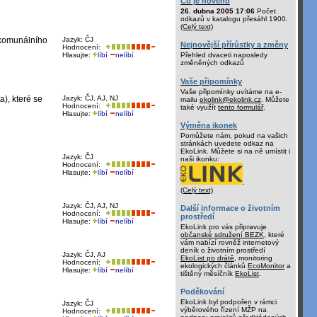
Co je nového
26. dubna 2005 17:06
Počet
odkazů v katalogu přesáhl 1900.
(Celý text)
 komunálního
Jazyk: ČJ
Nejnovější přírůstky a změny
Hodnocení:
Hlasujte:
líbí
nelíbí
Přehled dvaceti naposledy
změněných odkazů
Vaše připomínky
Vaše připomínky uvítáme na e-
), které se
Jazyk: ČJ, AJ, NJ
mailu
ekolink@ekolink.cz
. Můžete
Hodnocení:
také využít
tento formulář
.
Hlasujte:
líbí
nelíbí
Výměna ikonek
Pomůžete nám, pokud na vašich
stránkách uvedete odkaz na
EkoLink. Můžete si na ně umístit i
Jazyk: ČJ
naši ikonku:
Hodnocení:
Hlasujte:
líbí
nelíbí
.
(Celý text)
Jazyk: ČJ, AJ, NJ
Další informace o životním
Hodnocení:
prostředí
Hlasujte:
líbí
nelíbí
EkoLink pro vás připravuje
občanské sdružení BEZK
, které
vám nabízí rovněž internetový
deník o životním prostředí
Jazyk: ČJ, AJ
EkoList po drátě
, monitoring
Hodnocení:
ekologických článků
EcoMonitor
a
Hlasujte:
líbí
nelíbí
tištěný měsíčník
EkoList
.
Poděkování
EkoLink byl podpořen v rámci
Jazyk: ČJ
výběrového řízení MŽP na
Hodnocení: