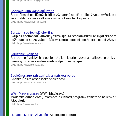
URL:
http://bmksk.blogspot.com
Sportovní klub vozíčkářů Praha
Sport tělesně postižených lidí je významná součást jejich života. Vyžaduje
větší náklady a také velké množství dobrovolnické práce.
URL:
http://www.skvpraha.org
Sdružení spotřebitelů elektřiny
Skupina spotřebitelů elektřiny zabývající se problematikou energetického tr
požaduje od ČEZu vrácení částky, kterou podle ní spotřebitelů dotují vývoz e
URL:
http://elektrina.ecn.cz
Združenie Biomasa
Sdružení právnických osob, jehož cílem je pripravovat a realizovat projekt
biomasy, prředevším dřevěného odpadu na vytápění.
URL:
http://www.biomasa.sk
Společnost pro zahradní a krajínářskou tvorbu
Stránka České arboristické společnosti.
URL:
http://www.arboristika.cz/
WWF Magyarország
(WWF Maďarsko)
Maďarská odnož WWF, informace o činnosti,programy zaměřené na lesy a z
fotogalerie.
URL:
http://www.wwf.hu
Hulladék Munkaszövetség
(Spolek pro odpad)