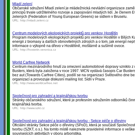
Mladí zelení
Občanské sdružení Mladí zelení je mládežnická nevládní organizace zam
principů trvale udržitelného rozvoje a zapojování mladých lidí. Je členem
zelených (Federation of Young European Greens) se sídlem v Bruselu.
URL:
http://mladi.zeleni.cz
Centrum modelových ekologických projektů pro venkov, Hostětín
Program modelových ekologických projektů pro venkov Hostětín v Bílých K
energii z biomasy a dalších obnovitelných zdrojích a o tom, jak energií nep
informace o výtopně na dřevo v Hostětíně, moštárně a sušírně ovoce.
URL:
http://hostetin.veronica.cz
World Carfree Network
Centrum mezinárodního hnutí za omezení automobilové dopravy vzniklo z
Busters, která byla založena v roce 1997. WCN vydává časopis Car Buster
bez aut (Towards Carfree Cities), podílí se na organizaci Světového dne bez
organizací a provozuje diskusní mailing list. Sídlí v Praze.
URL:
http://www.worldcarfree.net
Společnost pro zahradní a krajinářskou tvorbu
Stránky občanského sdružení, které je profesním sdružením odborníků čin
krajinářská tvorba.
URL:
http://www.szkt.cz
Společnost pro zahradní a krajinářskou tvorbu - Sekce péče o dřeviny
Oficiální stránky Sekce péče o dřeviny (SPoD), která je součástí Společnost
tvorbu (SZKT, o.s.). Na tomto místě naleznete pravidelné informace o vešker
souvisejících aktivitách v oboru arboristika.