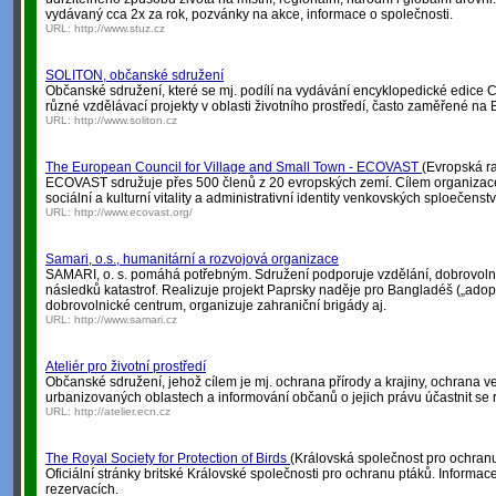
vydávaný cca 2x za rok, pozvánky na akce, informace o společnosti.
URL:
http://www.stuz.cz
SOLITON, občanské sdružení
Občanské sdružení, které se mj. podílí na vydávání encyklopedické edice
různé vzdělávací projekty v oblasti životního prostředí, často zaměřené na 
URL:
http://www.soliton.cz
The European Council for Village and Small Town - ECOVAST
(Evropská r
ECOVAST sdružuje přes 500 členů z 20 evropských zemí. Cílem organizac
sociální a kulturní vitality a administrativní identity venkovských sploečenst
URL:
http://www.ecovast.org/
Samari, o.s., humanitární a rozvojová organizace
SAMARI, o. s. pomáhá potřebným. Sdružení podporuje vzdělání, dobrovolnic
následků katastrof. Realizuje projekt Paprsky naděje pro Bangladéš („adop
dobrovolnické centrum, organizuje zahraniční brigády aj.
URL:
http://www.samari.cz
Ateliér pro životní prostředí
Občanské sdružení, jehož cílem je mj. ochrana přírody a krajiny, ochrana v
urbanizovaných oblastech a informování občanů o jejich právu účastnit se
URL:
http://atelier.ecn.cz
The Royal Society for Protection of Birds
(Královská společnost pro ochran
Oficiální stránky britské Královské společnosti pro ochranu ptáků. Informace
rezervacích.