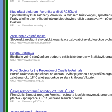
URL:
http://www.mujweb.cz/www/bidra/
Klub přátel biofarem - Veronika a Miloš Růžičkovi
Spotřebitelský klub založený Veronikou a Milošem Růžičkovými, zprostřed
Prahy a jejího okolí výhodný nákup biopotravin s jejich garantovaným pů
kvalitou.
URL:
http://www.biopotraviny.cz
Zoskupenie Zelené jablko
Slovenská nevládní ekologická organizace zabývající se ekologickou vých
URL:
http://www.cassovia.sk/jablko/
BicyBa Bratislava
BicyBa je volné sdružení pro podporu cyklistické dopravy v Bratislavě, orga
URL:
http://www.bicyba.sk
Royal Society for the Prevention of Cruelty to Animals
Britská Královská společnost na ochranu zvířat je jednou z nejstarších org
založena roku 1840 a její patronkou se stala královna Viktorie.
URL:
http://www.rspca.org.uk/
Český svaz ochránců přírody - ZO 33/03 ČSOP
Převažující činnost: program Formica - ochrana lesních mravenců, progra
ptactva - spolupráce s LČR , ochrana lesních porostů.
URL:
http://www.csop3303.cz