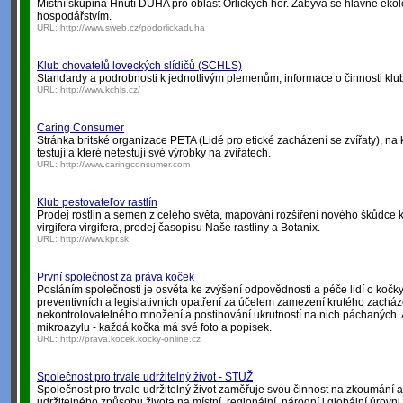
Místní skupina Hnutí DUHA pro oblast Orlických hor. Zabývá se hlavně eko
hospodářstvím.
URL:
http://www.sweb.cz/podorlickaduha
Klub chovatelů loveckých slídičů (SCHLS)
Standardy a podrobnosti k jednotlivým plemenům, informace o činnosti klu
URL:
http://www.kchls.cz/
Caring Consumer
Stránka britské organizace PETA (Lidé pro etické zacházení se zvířaty), na kte
testují a které netestují své výrobky na zvířatech.
URL:
http://www.caringconsumer.com
Klub pestovateľov rastlín
Prodej rostlin a semen z celého světa, mapování rozšíření nového škůdce k
virgifera virgifera, prodej časopisu Naše rastliny a Botanix.
URL:
http://www.kpr.sk
První společnost za práva koček
Posláním společnosti je osvěta ke zvýšení odpovědnosti a péče lidí o kočky.
preventivních a legislativních opatření za účelem zamezení krutého zacház
nekontrolovatelného množení a postihování ukrutností na nich páchaných. 
mikroazylu - každá kočka má své foto a popisek.
URL:
http://prava.kocek.kocky-online.cz
Společnost pro trvale udržitelný život - STUŽ
Společnost pro trvale udržitelný život zaměřuje svou činnost na zkoumání a
udržitelného způsobu života na místní, regionální, národní i globální úrovn