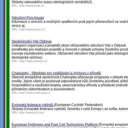
Stránky rakouského svazu ekologických zemědělců.
URL:
http://www.ernte.at
Sdružení Flos Aquae
Informace o sinicích a možných opatřeních proti jejich přemnožení ve vodní
sinice aj.
URL:
http://www.sinice.cz
Společenství Vita Ostrava
Uskupení organizací a projektů okolo občanského sdružení Vita v Ostravě. P
prostředky pro realizaci projektů a činností z oblasti ochrany životního pro
rozvoje neziskového sektoru. Občanské sdružení Vita působí jako ekologic
ekologické výchovy.
URL:
http://www.vitaova.cz/
Chaloupky - Středisko pro vzdělávání a výchovu v přírodě
Obecně prospěšná společnost Chaloupky připravuje programy v oblasti eko
osvěty. Jejich cílem je posilovat odpovědnost vůči životnímu prostředí, přiblí
hospodáření a využívání krajiny, ukazovat krásy přírody a předávat znalosti
přírodních zákonitostech a souvislostech.
URL:
http://www.chaloupky.cz
Evropská federace cyklistů
(European Cyclists' Federation)
Stránky Evropské federace cyklistů. Novinky z celé Evropy i ze světa, kalen
URL:
http://www.ecf.com
European Hydrogen and Fuel Cell Technology Platform
(Evropský program 