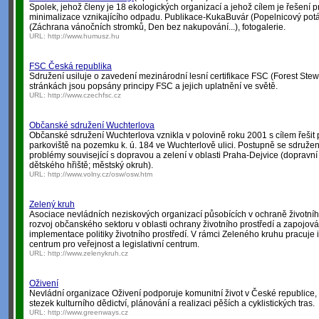
Spolek, jehož členy je 18 ekologických organizací a jehož cílem je řešení
minimalizace vznikajícího odpadu. Publikace-KukaBuvár (Popelnicový potá
(Záchrana vánočních stromků, Den bez nakupování...), fotogalerie.
URL:
http://www.humusz.hu
FSC Česká republika
Sdružení usiluje o zavedení mezinárodní lesní certifikace FSC (Forest Ste
stránkách jsou popsány principy FSC a jejich uplatnění ve světě.
URL:
http://www.czechfsc.cz
Občanské sdružení Wuchterlova
Občanské sdružení Wuchterlova vznikla v polovině roku 2001 s cílem řešit 
parkoviště na pozemku k. ú. 184 ve Wuchterlově ulici. Postupně se sdružení 
problémy související s dopravou a zelení v oblasti Praha-Dejvice (dopravní
dětského hřiště; městský okruh).
URL:
http://www.volny.cz/osw/osw.htm
Zelený kruh
Asociace nevládních neziskových organizací působících v ochraně životníh
rozvoj občanského sektoru v oblasti ochrany životního prostředí a zapojován
implementace politiky životního prostředí. V rámci Zeleného kruhu pracuje
centrum pro veřejnost a legislativní centrum.
URL:
http://www.zelenykruh.cz
Oživení
Nevládní organizace Oživení podporuje komunitní život v České republice,
stezek kulturního dědictví, plánování a realizaci pěších a cyklistických tras.
URL:
http://www.greenways.cz