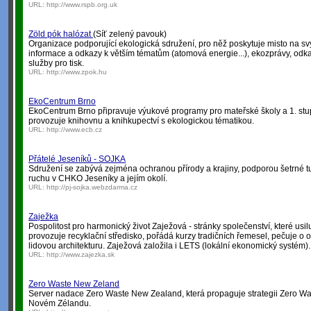
URL:
http://www.rspb.org.uk
Zöld pók halózat
(Síť zelený pavouk)
Organizace podporující ekologická sdružení, pro něž poskytuje misto na s
informace a odkazy k větším tématům (atomová energie...), ekozprávy, odk
služby pro tisk.
URL:
http://www.zpok.hu
EkoCentrum Brno
EkoCentrum Brno připravuje výukové programy pro mateřské školy a 1. stup
provozuje knihovnu a knihkupectví s ekologickou tématikou.
URL:
http://www.ecb.cz
Přátelé Jeseníků - SOJKA
Sdružení se zabývá zejména ochranou přírody a krajiny, podporou šetrné tur
ruchu v CHKO Jeseníky a jejím okolí.
URL:
http://pj-sojka.webzdarma.cz
Zaježka
Pospolitost pro harmonický život Zaježová - stránky společenství, které usil
provozuje recyklační středisko, pořádá kurzy tradičních řemesel, pečuje o ok
lidovou architekturu. Zaježová založila i LETS (lokální ekonomický systém).
URL:
http://www.zajezka.sk
Zero Waste New Zeland
Server nadace Zero Waste New Zealand, která propaguje strategii Zero Wa
Novém Zélandu.