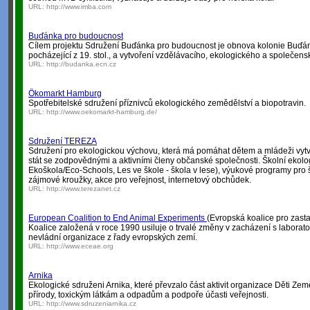
URL:
http://www.imba.com
Buďánka pro budoucnost
Cílem projektu Sdružení Buďánka pro budoucnost je obnova kolonie Buďán
pocházející z 19. stol., a vytvoření vzdělávacího, ekologického a společens
URL:
http://budanka.ecn.cz
Ökomarkt Hamburg
Spotřebitelské sdružení příznivců ekologického zemědělství a biopotravin.
URL:
http://www.oekomarkt-hamburg.de/
Sdružení TEREZA
Sdružení pro ekologickou výchovu, která má pomáhat dětem a mládeži vytvář
stát se zodpovědnými a aktivními členy občanské společnosti. Školní ekol
Ekoškola/Eco-Schools, Les ve škole - škola v lese), výukové programy pro š
zájmové kroužky, akce pro veřejnost, internetový obchůdek.
URL:
http://www.terezanet.cz
European Coalition to End Animal Experiments
(Evropská koalice pro zast
Koalice založená v roce 1990 usiluje o trvalé změny v zacházení s laboratorn
nevládní organizace z řady evropských zemí.
URL:
http://www.eceae.org
Arnika
Ekologické sdruženi Arnika, které převzalo část aktivit organizace Děti Z
přírody, toxickým látkám a odpadům a podpoře účasti veřejnosti.
URL:
http://www.sdruzeniarnika.cz