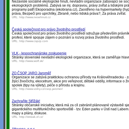
Nezávislé sociálně ekologické hnutí, nevládní organizace zabývající se soc
ekologických problémů. Zabývá se mj. dopravou, právy zvířat a lidskými p
programy patří Ekoporadna (ekobrana.cz), Zaostřeno na hypermarkety (hype
práva, Bezpečí pro uprchlíky, Zbraně, nebo lidská práva?, Za práva zvířat.
URL:
http://www.nesehnuti.cz
Česká společnost pro právo životního prostředí
Česká společnost pro právo životního prostředí sdružuje především právníky
profesí, které spojuje zájem o poznání a rozvoj práva životního prostředí.
URL:
http://www.cspzp.com
VLK - lesoochranárske zoskupenie
Stránky slovenské nevládní ekologické organizace, která se zaměřuje hlav
URL:
http://www.wolf.sk/
ZO ČSOP JARO Jaroměř
Organizace se zabývá praktickou ochranou přírody na Královéhradecku - z
žijící živočichy, ekocetrum, akce pro veřejnost, dětské oddíly, informace o 
spolek (tipy na výlety), péče o přírodu a krajinu.
URL:
http://www.volny.cz/csop.jaromer/
Zachraňte Střížák!
Stránky občanské iniciativy, která má za cíl zabránit plánované výstavbě s
gigantického multifunkčního sportoviště - tzv. Eden parku v Ústí nad Labem. A
mapy a plány, diskuse.
URL:
http://strizak.xf.cz/