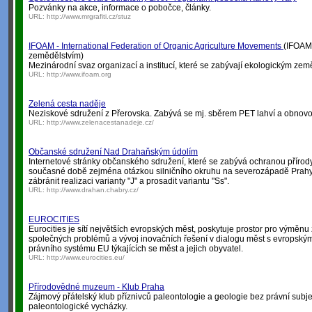
Pozvánky na akce, informace o pobočce, články.
URL:
http://www.mrgrafiti.cz/stuz
IFOAM - International Federation of Organic Agriculture Movements
(IFOAM 
zemědělstvím)
Mezinárodní svaz organizací a institucí, které se zabývají ekologickým zem
URL:
http://www.ifoam.org
Zelená cesta naděje
Neziskové sdružení z Přerovska. Zabývá se mj. sběrem PET lahví a obnovou
URL:
http://www.zelenacestanadeje.cz/
Občanské sdružení Nad Drahaňským údolím
Internetové stránky občanského sdružení, které se zabývá ochranou přírody 
současné době zejména otázkou silničního okruhu na severozápadě Prahy.
zábránit realizaci varianty "J" a prosadit variantu "Ss".
URL:
http://www.drahan.chabry.cz/
EUROCITIES
Eurocities je sítí největších evropských měst, poskytuje prostor pro výměnu
společných problémů a vývoj inovačních řešení v dialogu měst s evropským
právního systému EU týkajících se měst a jejich obyvatel.
URL:
http://www.eurocities.eu/
Přírodovědné muzeum - Klub Praha
Zájmový přátelský klub příznivců paleontologie a geologie bez právní subje
paleontologické vycházky.