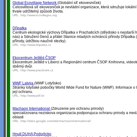
Global Ecovillage Network
(Globální síť ekovesniček)
Celosvětová síť ekovesniček je nevládní organizace, která sdružuje lokální s
trvale udržitelný způsob života.
URL:
http://www.ecovillages.org
Dřípatka
Centrum ekologické výchovy Dřípatka v Prachaticích (středisko s nejstarší h
nás) a Sdružení členů a přátel Stanice mladých ochránců přírody Dřípatka
přírody, údržbou naučné stezky).
URL:
http://www.dripatka.cz
Ekocentrum Ještěd ČSOP
Ekocentrum Ještěd v Liberci a Regionální centrum ČSOP. Knihovna, videot
sběrný dvůr.
URL:
http://www.praclovek.cz
WWF Latvija
(WWF Lotyšsko)
Stránky lotyšské pobočky World Wide Fund for Nature (WWF). Informace o l
její ochranu.
URL:
http://www.pdf.lv/
Machaon International
(Zdruzenie pre ochranu prirody)
specializovana neziskova organizacia podporujuca ochranu prirody a medz
oblasti
URL:
http://sites.google.com/site/machaoninternational/
Hnutí DUHA Podorlicko