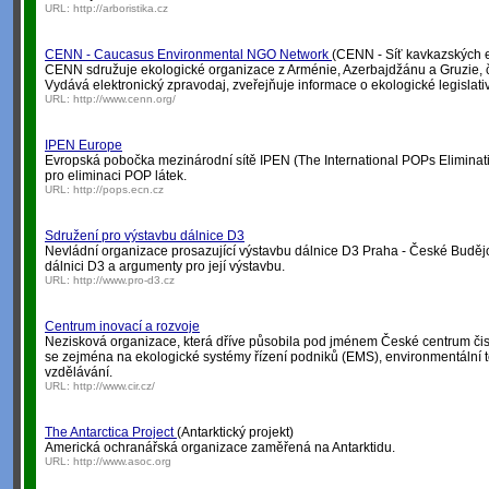
URL:
http://arboristika.cz
CENN - Caucasus Environmental NGO Network
(CENN - Síť kavkazských e
CENN sdružuje ekologické organizace z Arménie, Azerbajdžánu a Gruzie, 
Vydává elektronický zpravodaj, zveřejňuje informace o ekologické legislativ
URL:
http://www.cenn.org/
IPEN Europe
Evropská pobočka mezinárodní sítě IPEN (The International POPs Eliminat
pro eliminaci POP látek.
URL:
http://pops.ecn.cz
Sdružení pro výstavbu dálnice D3
Nevládní organizace prosazující výstavbu dálnice D3 Praha - České Budějo
dálnici D3 a argumenty pro její výstavbu.
URL:
http://www.pro-d3.cz
Centrum inovací a rozvoje
Nezisková organizace, která dříve působila pod jménem České centrum či
se zejména na ekologické systémy řízení podniků (EMS), environmentální 
vzdělávání.
URL:
http://www.cir.cz/
The Antarctica Project
(Antarktický projekt)
Americká ochranářská organizace zaměřená na Antarktidu.
URL:
http://www.asoc.org