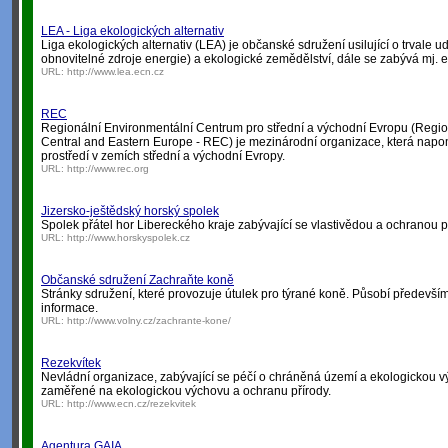
LEA - Liga ekologických alternativ
Liga ekologických alternativ (LEA) je občanské sdružení usilující o trvale 
obnovitelné zdroje energie) a ekologické zemědělství, dále se zabývá mj.
URL:
http://www.lea.ecn.cz
REC
Regionální Environmentální Centrum pro střední a východní Evropu (Regio
Central and Eastern Europe - REC) je mezinárodní organizace, která nap
prostředí v zemích střední a východní Evropy.
URL:
http://www.rec.org
Jizersko-ještědský horský spolek
Spolek přátel hor Libereckého kraje zabývající se vlastivědou a ochranou p
URL:
http://www.horskyspolek.cz
Občanské sdružení Zachraňte koně
Stránky sdružení, které provozuje útulek pro týrané koně. Působí předevší
informace.
URL:
http://www.volny.cz/zachrante-kone/
Rezekvítek
Nevládní organizace, zabývající se péčí o chráněná území a ekologickou 
zaměřené na ekologickou výchovu a ochranu přírody.
URL:
http://www.ecn.cz/rezekvitek
Agentura GAIA