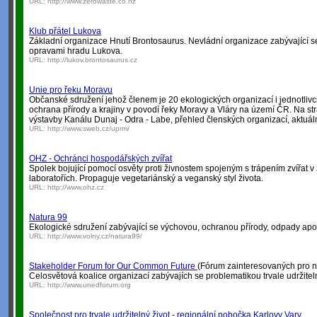
URL:
http://www.zerowaste.co.nz
Klub přátel Lukova
Základní organizace Hnutí Brontosaurus. Nevládní organizace zabývající 
opravami hradu Lukova.
URL:
http://lukov.brontosaurus.cz
Unie pro řeku Moravu
Občanské sdružení jehož členem je 20 ekologických organizací i jednotlivci
ochrana přírody a krajiny v povodí řeky Moravy a Vláry na území ČR. Na st
výstavby Kanálu Dunaj - Odra - Labe, přehled členských organizací, aktuáln
URL:
http://www.sweb.cz/uprm/
OHZ - Ochránci hospodářských zvířat
Spolek bojující pomocí osvěty proti živnostem spojeným s trápením zvířat 
laboratořích. Propaguje vegetariánský a veganský styl života.
URL:
http://www.ohz.cz
Natura 99
Ekologické sdružení zabývající se výchovou, ochranou přírody, odpady apo
URL:
http://www.volny.cz/natura99/
Stakeholder Forum for Our Common Future
(Fórum zainteresovaných pro 
Celosvětová koalice organizací zabývajích se problematikou trvale udržitel
URL:
http://www.unedforum.org
Společnost pro trvale udržitelný život - regionální pobočka Karlovy Vary