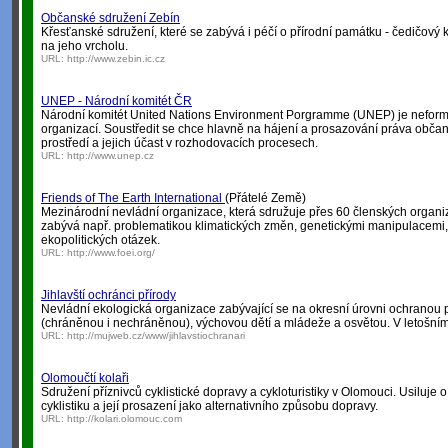
Občanské sdružení Zebín
Křesťanské sdružení, které se zabývá i péčí o přírodní památku - čedičový k
na jeho vrcholu.
URL:
http://www.zebin.ic.cz
UNEP - Národní komitét ČR
Národní komitét United Nations Environment Porgramme (UNEP) je neform
organizací. Soustředit se chce hlavně na hájení a prosazování práva obča
prostředí a jejich účast v rozhodovacích procesech.
URL:
http://www.unep.cz
Friends of The Earth International
(Přátelé Země)
Mezinárodní nevládní organizace, která sdružuje přes 60 členských organi
zabývá např. problematikou klimatických změn, genetickými manipulacemi,
ekopolitických otázek.
URL:
http://www.foei.org/
Jihlavští ochránci přírody
Nevládní ekologická organizace zabývající se na okresní úrovni ochranou p
(chráněnou i nechráněnou), výchovou dětí a mládeže a osvětou. V letošním r
URL:
http://mujweb.cz/www/jihlavstiochranari
Olomoučtí kolaři
Sdružení příznivců cyklistické dopravy a cykloturistiky v Olomouci. Usiluje
cyklistiku a její prosazení jako alternativního způsobu dopravy.
URL:
http://kolari.olomouc.com