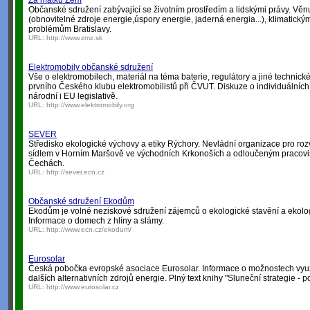
Za matku Zem
Občanské sdružení zabývající se životním prostředím a lidskými právy. Věn
(obnovitelné zdroje energie,úspory energie, jaderná energia...), klimati
problémům Bratislavy.
URL:
http://www.zmz.sk
Elektromobily občanské sdružení
Vše o elektromobilech, materiál na téma baterie, regulátory a jiné technické
prvního Českého klubu elektromobilistů při ČVUT. Diskuze o individuálních
národní i EU legislativě.
URL:
http://www.elektromobily.org
SEVER
Středisko ekologické výchovy a etiky Rýchory. Nevládní organizace pro roz
sídlem v Horním Maršově ve východních Krkonoších a odloučeným pracoviš
Čechách.
URL:
http://sever.ecn.cz
Občanské sdružení Ekodům
Ekodům je volné neziskové sdružení zájemců o ekologické stavění a ekolog
Informace o domech z hlíny a slámy.
URL:
http://www.ecn.cz/ekodum/
Eurosolar
Česká pobočka evropské asociace Eurosolar. Informace o možnostech využ
dalších alternativních zdrojů energie. Plný text knihy "Sluneční strategie - pol
URL:
http://www.eurosolar.cz