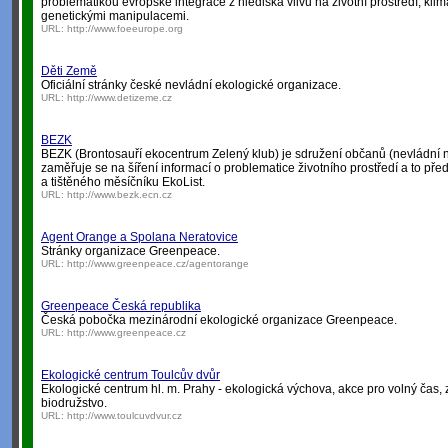
problematikou evropské integrace z hlediska vlivu na životní prostředí, kl
genetickými manipulacemi.
URL:
http://www.foeeurope.org
Děti Země
Oficiální stránky české nevládní ekologické organizace.
URL:
http://www.detizeme.cz
BEZK
BEZK (Brontosauří ekocentrum Zelený klub) je sdružení občanů (nevládní 
zaměřuje se na šíření informací o problematice životního prostředí a to pře
a tištěného měsíčníku EkoList.
URL:
http://www.bezk.ecn.cz
Agent Orange a Spolana Neratovice
Stránky organizace Greenpeace.
URL:
http://www.greenpeace.cz/agentorange
Greenpeace Česká republika
Česká pobočka mezinárodní ekologické organizace Greenpeace.
URL:
http://www.greenpeace.cz
Ekologické centrum Toulcův dvůr
Ekologické centrum hl. m. Prahy - ekologická výchova, akce pro volný čas, 
biodružstvo.
URL:
http://www.toulcuvdvur.cz