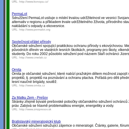
URL:
http://www.konopa.cz/
PermaLot
Sdružžení PermaLot usiluje o místní trvalou udržžitelnost ve vesnici Svo
alternativ v regionu a příkladem trvale udržžitelného žživota, přírodního stav
nakládání s odpady a ekovesnice.
URL:
http://www.permalot.org
Společnost přátel přírody
Občanské sdružení spojující praktickou ochranu přírody s ekovýchovou. Mezi
původních dřevin ve vlastních lesních školkách, programy pro školy, víkend
studenty. Do roku 2002 působilo sdružení pod názvem Staří ochránci Jizers
URL:
http://www.cmelak.cz
Ornita
Ornita je občanské sdružení, které nabízí pražským dětem možnost zapojit 
projektů, tj. projektů na poznávání a ochranu ptactva. Pořádá pro děti před
lesní naučné brigády, soutěž.
URL:
http://www.ornita.cz
Za Matku Zem - Prešov
Stránky zřejmě bývalé prešovské pobočky občanského sdružení ochránců ži
práv. Zabývá se hlavně problematikou energie, energetiky a vody.
URL:
http://www.zmzpresov.sk
Bratislavský mineralogický klub
Občanské sdružení sdružující zájemce o mineralogii. Články, galerie, fórum