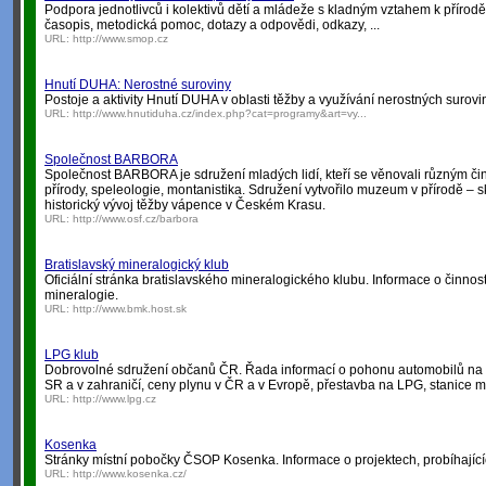
Podpora jednotlivců i kolektivů dětí a mládeže s kladným vztahem k přírodě
časopis, metodická pomoc, dotazy a odpovědi, odkazy, ...
URL:
http://www.smop.cz
Hnutí DUHA: Nerostné suroviny
Postoje a aktivity Hnutí DUHA v oblasti těžby a využívání nerostných surovi
URL:
http://www.hnutiduha.cz/index.php?cat=programy&art=vy...
Společnost BARBORA
Společnost BARBORA je sdružení mladých lidí, kteří se věnovali různým či
přírody, speleologie, montanistika. Sdružení vytvořilo muzeum v přírodě –
historický vývoj těžby vápence v Českém Krasu.
URL:
http://www.osf.cz/barbora
Bratislavský mineralogický klub
Oficiální stránka bratislavského mineralogického klubu. Informace o činnost
mineralogie.
URL:
http://www.bmk.host.sk
LPG klub
Dobrovolné sdružení občanů ČR. Řada informací o pohonu automobilů na L
SR a v zahraničí, ceny plynu v ČR a v Evropě, přestavba na LPG, stanice mě
URL:
http://www.lpg.cz
Kosenka
Stránky místní pobočky ČSOP Kosenka. Informace o projektech, probíhajících
URL:
http://www.kosenka.cz/