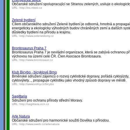
Energetická sekce
Občanské sdružení spolupracující se Stranou zelených, usiluje o ekologicky
URL:
http://es.misto.cz
Zelené bydlení
Cílem občanského sdružení Zelené bydlení je odborná, hmotná a propaga
energeticky a ekologicky výhodných budov chráněných zemí a dalších systé
důsledky bydlení na přírodu a krajinu.
URL:
http://www.zelenedomy.cz
Brontosaurus Praha 7
Brontosaurus Praha 7 je nevládní organizace, která se zabývá ochranou př
výchovou na území celé ČR. Člen Asociace Brontosaura.
URL:
http://www.brontosauri.cz
Klub Bicybo - bicyklové Brno
Brněnské sdružení zájemců o rozvoj cyklistické dopravy, pořádá cyklojízdy
cyklovýlety..., propaguje cyklistiku jako vhodný způsob dopravy ve městě.
URL:
http://www.volny.cz/bicybo
Sagittaria
Sdružení pro ochranu přírody střední Moravy.
URL:
http://sagittaria.ecn.cz
Arte Natura
Občanské sdružení pro harmonické soužití člověka s přírodou.
URL:
http://www.sweb.cz/artenatura