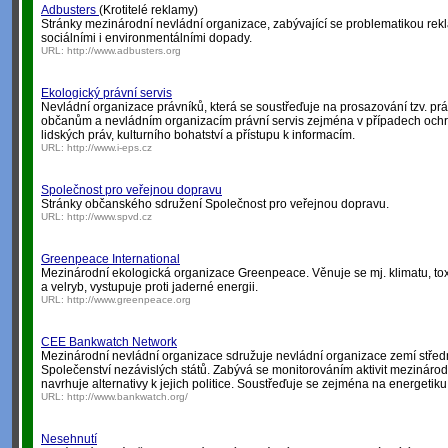
Adbusters
(Krotitelé reklamy)
Stránky mezinárodní nevládní organizace, zabývající se problematikou rekl
sociálními i environmentálními dopady.
URL:
http://www.adbusters.org
Ekologický právní servis
Nevládní organizace právníků, která se soustřeďuje na prosazování tzv. pr
občanům a nevládním organizacím právní servis zejména v případech ochra
lidských práv, kulturního bohatství a přístupu k informacím.
URL:
http://www.i-eps.cz
Společnost pro veřejnou dopravu
Stránky občanského sdružení Společnost pro veřejnou dopravu.
URL:
http://www.spvd.cz
Greenpeace International
Mezinárodní ekologická organizace Greenpeace. Věnuje se mj. klimatu, t
a velryb, vystupuje proti jaderné energii.
URL:
http://www.greenpeace.org
CEE Bankwatch Network
Mezinárodní nevládní organizace sdružuje nevládní organizace zemí střed
Společenství nezávislých států. Zabývá se monitorováním aktivit mezinárodn
navrhuje alternativy k jejich politice. Soustřeďuje se zejména na energetiku
URL:
http://www.bankwatch.org/
Nesehnutí