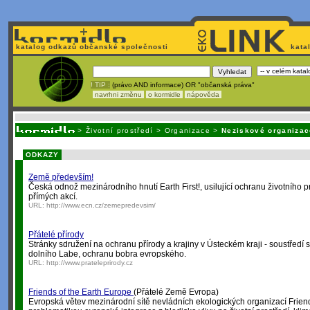
katalog odkazů občanské společnosti
kata
! TIP :
(právo AND informace) OR "občanská práva"
navrhni změnu
o kormidle
nápověda
Nechcete být závislí
na korporátech typu Google či Micro
>
Životní prostředí
>
Organizace
>
Neziskové organizac
ODKAZY
Země především!
Česká odnož mezinárodního hnutí Earth First!, usilující ochranu životního 
přímých akcí.
URL:
http://www.ecn.cz/zemepredevsim/
Přátelé přírody
Stránky sdružení na ochranu přírody a krajiny v Ústeckém kraji - soustředí 
dolního Labe, ochranu bobra evropského.
URL:
http://www.prateleprirody.cz
Friends of the Earth Europe
(Přátelé Země Evropa)
Evropská větev mezinárodní sítě nevládních ekologických organizací Friend