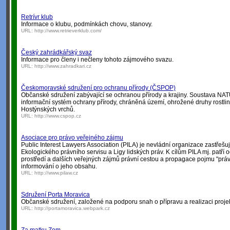
Retrívr klub
Informace o klubu, podmínkách chovu, stanovy.
URL:
http://www.retrieverklub.com/
Český zahrádkářský svaz
Informace pro členy i nečleny tohoto zájmového svazu.
URL:
http://www.zahradkari.cz
Českomoravské sdružení pro ochranu přírody (ČSPOP)
Občanské sdružení zabývající se ochranou přírody a krajiny. Soustava N
informační systém ochrany přírody, chráněná území, ohrožené druhy rostlin
Hostýnských vrchů.
URL:
http://www.cspop.cz
Asociace pro právo veřejného zájmu
Public Interest Lawyers Association (PILA) je nevládní organizace zastřešují
Ekologického právního servisu a Ligy lidských práv. K cílům PILA mj. patří o
prostředí a dalších veřejných zájmů právní cestou a propagace pojmu "prá
informování o jeho obsahu.
URL:
http://www.pilaw.cz
Sdružení Porta Moravica
Občanské sdružení, založené na podporu snah o přípravu a realizaci proj
URL:
http://portamoravica.webpark.cz