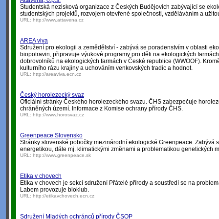
Attavena, o.p.s.
Studentská nezisková organizace z Českých Budějovich zabývající se eko
studentských projektů, rozvojem otevřené společnosti, vzděláváním a užitou
URL:
http://www.attavena.cz
AREA viva
Sdružení pro ekologii a zemědělství - zabývá se poradenstvím v oblasti ek
biopotravin, připravuje výukové programy pro děti na ekologických farmác
dobrovolníků na ekologických farmách v České republice (WWOOF). Krom
kulturního rázu krajiny a uchováním venkovských tradic a hodnot.
URL:
http://areaviva.ecn.cz
Český horolezecký svaz
Oficiální stránky Českého horolezeckého svazu. ČHS zabezpečuje horolez
chráněných území. Informace z Komise ochrany přírody ČHS.
URL:
http://www.horosvaz.cz
Greenpeace Slovensko
Stránky slovenské pobočky mezinárodní ekologické Greenpeace. Zabývá 
energetikou, dále mj. klimatickými změnami a problematikou genetických m
URL:
http://www.greenpeace.sk
Etika v chovech
Etika v chovech je sekcí sdružení Přátelé přírody a soustředí se na problema
Labem provozuje bioklub.
URL:
http://etikavchovech.ecn.cz
Sdružení Mladých ochránců přírody ČSOP