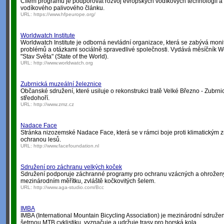
Cílem programu je podporovat rozvoj evropských vodíkových technologií a 
vodíkového palivového článku.
URL:
https://www.hfpeurope.org/
Worldwatch Institute
Worldwatch Institute je odborná nevládní organizace, která se zabývá mon
problémů a otázkami sociálně spravedlivé společnosti. Vydává měsíčník W
"Stav Světa" (State of the World).
URL:
http://www.worldwatch.org
Zubrnická muzeální železnice
Občanské sdružení, které usiluje o rekonstrukci tratě Velké Březno - Zubrn
středohoří.
URL:
http://www.zmz.cz
Nadace Face
Stránka nizozemské Nadace Face, která se v rámci boje proti klimatický
ochranou lesů.
URL:
http://www.facefoundation.nl
Sdružení pro záchranu velkých koček
Sdružení podporuje záchranné programy pro ochranu vzácných a ohroženýc
mezinárodním měřítku, zvláště kočkovitých šelem.
URL:
http://www.aga-studio.com/Bcc
IMBA
IMBA (International Mountain Bicycling Association) je mezinárodní sdružen
šetrnou MTB cyklistiku, vyznačuje a udržuje trasy pro horská kola.