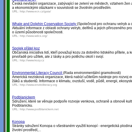
Česká nevládní organizace, zabývající se zelení ve městech, vztahem žen a 
a ekonomickými otázkami v souvislosti se životním prostředím.
URL:
http://www.ecn.cz/gaia/
Whale and Dolphin Coservation Society
(Společnost pro ochranu velryb a d
Aktuální informace z oblasti ochrany velryb, delfínů a jejich přirozeného pr
o území působnosti společnosti.
URL:
http://www.wdcs.org/
Spolek přátel koz
Občanská iniciativa lidí, kteří považují kozu za dobrého lidského přítele, a k
prvořadě pro užitek, ale z lásky a pro potěchu okolí i svojí.
URL:
http://www.kozy.cz
Environmental Literacy Council
(Rada environmentální gramotnosti)
Americká nezisková organizace, která nabízí učitelům nástroje pro rozvoj 
žáků a studentů. Informace o klimatu, ovzduší, vodě, půdě, energii, ekosyst
URL:
http://www.enviroliteracy.org
Podblanickem
Sdružení, které se věnuje podpoře rozvoje venkova, ochraně a obnově kul
Podblanicku.
URL:
http://www.podblanickem.net
Konopa
Stránky sdružení Konopa o všestraném využití konopí - energetická plodina, 
životní prostředí,...