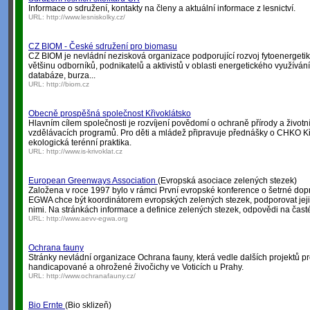
Informace o sdružení, kontakty na členy a aktuální informace z lesnictví.
URL:
http://www.lesniskolky.cz/
CZ BIOM - České sdružení pro biomasu
CZ BIOM je nevládní nezisková organizace podporující rozvoj fytoenergetik
většinu odborníků, podnikatelů a aktivistů v oblasti energetického využíván
databáze, burza...
URL:
http://biom.cz
Obecně prospěšná společnost Křivoklátsko
Hlavním cílem společnosti je rozvíjení povědomí o ochraně přírody a životn
vzdělávacích programů. Pro děti a mládež připravuje přednášky o CHKO Kř
ekologická terénní praktika.
URL:
http://www.is-krivoklat.cz
European Greenways Association
(Evropská asociace zelených stezek)
Založena v roce 1997 bylo v rámci První evropské konference o šetrné dop
EGWA chce být koordinátorem evropských zelených stezek, podporovat jeji
nimi. Na stránkách informace a definice zelených stezek, odpovědi na časté 
URL:
http://www.aevv-egwa.org
Ochrana fauny
Stránky nevládní organizace Ochrana fauny, která vedle dalších projektů pr
handicapované a ohrožené živočichy ve Voticích u Prahy.
URL:
http://www.ochranafauny.cz/
Bio Ernte
(Bio sklizeň)