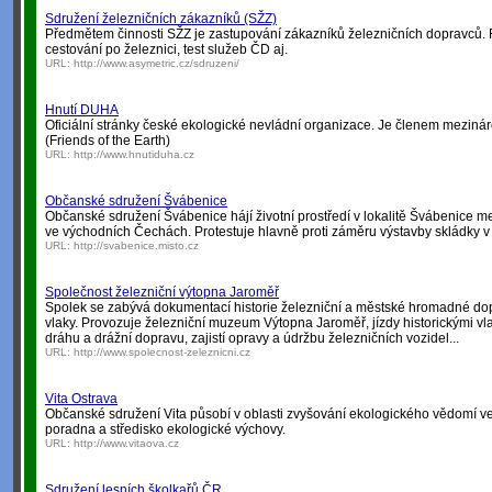
Sdružení železničních zákazníků (SŽZ)
Předmětem činnosti SŽZ je zastupování zákazníků železničních dopravců.
cestování po železnici, test služeb ČD aj.
URL:
http://www.asymetric.cz/sdruzeni/
Hnutí DUHA
Oficiální stránky české ekologické nevládní organizace. Je členem meziná
(Friends of the Earth)
URL:
http://www.hnutiduha.cz
Občanské sdružení Švábenice
Občanské sdružení Švábenice hájí životní prostředí v lokalitě Švábenice 
ve východních Čechách. Protestuje hlavně proti záměru výstavby skládky v t
URL:
http://svabenice.misto.cz
Společnost železniční výtopna Jaroměř
Spolek se zabývá dokumentací historie železniční a městské hromadné dopr
vlaky. Provozuje železniční muzeum Výtopna Jaroměř, jízdy historickými vla
dráhu a drážní dopravu, zajistí opravy a údržbu železničních vozidel...
URL:
http://www.spolecnost-zeleznicni.cz
Vita Ostrava
Občanské sdružení Vita působí v oblasti zvyšování ekologického vědomí veř
poradna a středisko ekologické výchovy.
URL:
http://www.vitaova.cz
Sdružení lesních školkařů ČR