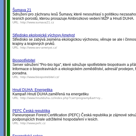
Šumava 21
Sdružení pro záchranu lesů Šumavy, které nesouhlasí s politikou nezasah
lesních porostů, kterou prosazuje Ambrozkovo vedení MŽP a Hnutí DUHA.
URL:
http://www.sumava21.cz
Středisko ekologické výchovy Ametyst
Středisko se zabývá zejména ekologickou výchovou, věnuje se ale i činnos
krajiny a krajinných prvků.
URL:
http://www.sev-ametyst.cz/
Biospotřebitel
Server sdružení "Pro-bio liga", které sdružuje spotřebitele biopotravin a př
Informace o biopotravinách a ekologickém zemědělství, adresář prodejen, f
poradna.
URL:
http://www.biospotrebitel.cz/
Hnutí DUHA: Energetika
Kampaň Hnutí DUHA zaměřená na energetiku
URL:
http://www.hnutiduha.cz/index.php?cat=programy&art=vy...
PEFC Česká republika
Paneuropean Forest Certification (PEFC) Česká republika je zájmové sdru
podporujících trvale udržitelné hospodaření v lesích.
URL:
http://www.pefc.cz