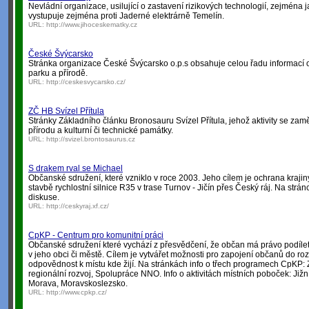
Nevládní organizace, usilující o zastavení rizikových technologií, zejména 
vystupuje zejména proti Jaderné elektrárně Temelín.
URL:
http://www.jihoceskematky.cz
České Švýcarsko
Stránka organizace České Švýcarsko o.p.s obsahuje celou řadu informací o 
parku a přírodě.
URL:
http://ceskesvycarsko.cz/
ZČ HB Svízel Přítula
Stránky Základního článku Bronosauru Svízel Přítula, jehož aktivity se zam
přírodu a kulturní či technické památky.
URL:
http://svizel.brontosaurus.cz
S drakem rval se Michael
Občanské sdružení, které vzniklo v roce 2003. Jeho cílem je ochrana krajin
stavbě rychlostní silnice R35 v trase Turnov - Jičín přes Český ráj. Na strá
diskuse.
URL:
http://ceskyraj.xf.cz/
CpKP - Centrum pro komunitní práci
Občanské sdružení které vychází z přesvědčení, že občan má právo podíle
v jeho obci či městě. Cílem je vytvářet možnosti pro zapojení občanů do ro
odpovědnost k místu kde žijí. Na stránkách info o třech programech CpKP: 
regionální rozvoj, Spolupráce NNO. Info o aktivitách místních poboček: Již
Morava, Moravskoslezsko.
URL:
http://www.cpkp.cz/