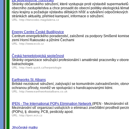
Za sebevědomé Tišnovsko
Stránky občanského sdružení, které vystupuje proti výstavbě supermarketů 
obecního zastupitelstva a chce prosadit do obecní politiky ekologická téma
rázu krajiny a požaduje výstavbu dětských hřišť a vytváření odpočinkových
stránkách aktuality, přehled kampaní, informace o sdružení.
URL:
http://tisnovsko.magdalena.cz
Energy Centre České Budějovice
Centrum energetického poradenství, založené za podpory Smíšené komise
zemí Horní Rakousko a jižními Čechami
URL:
http://www.eccb.cz
Česká herpetologická společnost
Stránky organizace sdružující profesionální i amatérské pracovníky v obor
batrachologie.
URL:
http://web.quick.cz/herpetologie
Earthworks St. Albans
Britské neziskové sdružení, zabývající se komunitním zahradničením, obnov
ochranou přírody, rovněž ve spolupráci s handicapovanými lidmi.
URL:
http://www.earthworksstalbans.co.uk
IPEN - The International POPs Elimination Network
(IPEN - Mezinárodní sít
Mezinárodní síť organizací usilujících o eliminaci znečištění prostředí perz
(POPs), tj. dioxiny, PCB, pesticidy apod.
URL:
http://ipen.ecn.cz
Jihočeské matky