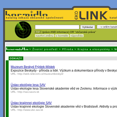
katalog odkazů občanské společnosti
kata
! TIP :
(právo AND informace) OR "občanská práva"
navrhni změnu
o kormidle
nápověda
Unavuje
vás tvorba stránek v HTML? N
>
Životní prostředí
>
Příroda
>
Krajina a ekosystémy
>
V
ODKAZY
Muzeum Beskyd Frýdek-Místek
Expozice Beskydy - příroda a lidé. Výzkum a dokumentace přírody v Besky
URL:
http://web.telecom.cz/muzeumbeskyd/
Ústav ekológie lesa SAV
Ústav ekologie lesa Slovenské akademie věd ve Zvolenu. Informace o výzkum
URL:
http://sav.savzv.sk
Ústav krajinnej ekológie SAV
Ústav krajinné ekologie Slovenské akademie věd v Bratislavě. Aktivity a pro
URL:
http://www.uke.sav.sk