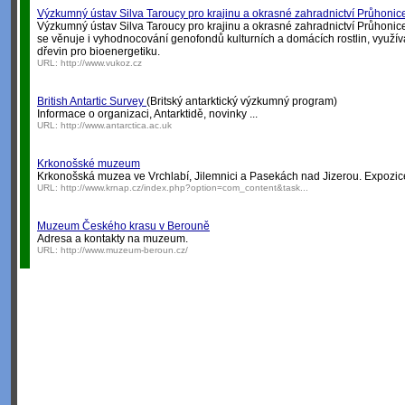
Výzkumný ústav Silva Taroucy pro krajinu a okrasné zahradnictví Průhonic
Výzkumný ústav Silva Taroucy pro krajinu a okrasné zahradnictví Průhonice 
se věnuje i vyhodnocování genofondů kulturních a domácích rostlin, využív
dřevin pro bioenergetiku.
URL:
http://www.vukoz.cz
British Antartic Survey
(Britský antarktický výzkumný program)
Informace o organizaci, Antarktidě, novinky ...
URL:
http://www.antarctica.ac.uk
Krkonošské muzeum
Krkonošská muzea ve Vrchlabí, Jilemnici a Pasekách nad Jizerou. Expozice
URL:
http://www.krnap.cz/index.php?option=com_content&task...
Muzeum Českého krasu v Berouně
Adresa a kontakty na muzeum.
URL:
http://www.muzeum-beroun.cz/