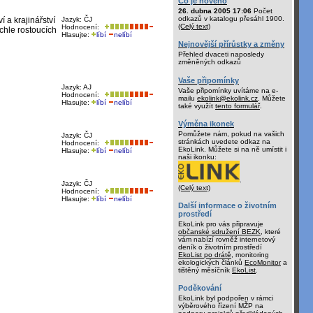
Co je nového
26. dubna 2005 17:06
Počet
odkazů v katalogu přesáhl 1900.
 a krajinářství
Jazyk: ČJ
(Celý text)
Hodnocení:
chle rostoucích
Hlasujte:
líbí
nelíbí
Nejnovější přírůstky a změny
Přehled dvaceti naposledy
změněných odkazů
Vaše připomínky
Jazyk: AJ
Vaše připomínky uvítáme na e-
Hodnocení:
mailu
ekolink@ekolink.cz
. Můžete
Hlasujte:
líbí
nelíbí
také využít
tento formulář
.
Výměna ikonek
Pomůžete nám, pokud na vašich
Jazyk: ČJ
stránkách uvedete odkaz na
Hodnocení:
EkoLink. Můžete si na ně umístit i
Hlasujte:
líbí
nelíbí
naši ikonku:
.
Jazyk: ČJ
(Celý text)
Hodnocení:
Hlasujte:
líbí
nelíbí
Další informace o životním
prostředí
EkoLink pro vás připravuje
občanské sdružení BEZK
, které
vám nabízí rovněž internetový
deník o životním prostředí
EkoList po drátě
, monitoring
ekologických článků
EcoMonitor
a
tištěný měsíčník
EkoList
.
Poděkování
EkoLink byl podpořen v rámci
výběrového řízení MŽP na