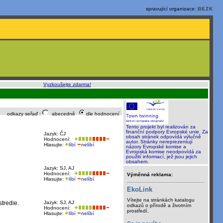
spravující organizace:
BEZK
o, rychle a sami
:
Vyzkoušejte zdarma!
odkazy seřaď :
abecedně
dle hodnocení
Tento projekt byl realizován za
finanční podpory Evropské unie. Za
Jazyk: ČJ
obsah stránek odpovídá výlučně
Hodnocení:
autor. Stránky nereprezentují
Hlasujte:
líbí
nelíbí
názory Evropské komise a
Evropská komise neodpovídá za
použití informací, jež jsou jejich
obsahem.
Jazyk: SJ, AJ
Hodnocení:
Výměnná reklama:
Hlasujte:
líbí
nelíbí
EkoLink
Vítejte na stránkách katalogu
stredie.
Jazyk: SJ, AJ
odkazů o přírodě a životním
Hodnocení:
prostředí.
Hlasujte:
líbí
nelíbí