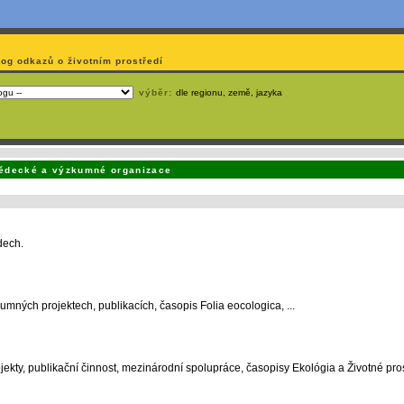
log odkazů o životním prostředí
výběr:
dle regionu, země, jazyka
emá webmaster
čas
na jejich aktualizaci? S
publikačním systémem TOOLKIT
to zvládnete
snadn
ědecké a výzkumné organizace
dech.
ných projektech, publikacích, časopis Folia eocologica, ...
jekty, publikační činnost, mezinárodní spolupráce, časopisy Ekológia a Životné pro