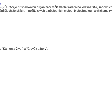
e
(VÚKOZ) je příspěvkovou organizací MŽP. Vedle tradičního květinářství, sadovnictví
ání šlechtitelských, množitelských a pěstebních metod, biotechnologií a výzkumu ry
 "Kámen a život" a "Člověk a hory".