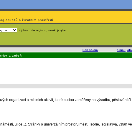
log odkazů o životním prostředí
výběr:
dle regionu, země, jazyka
slí
na korporátech typu Google či Microsoft? Využijte služeb
Ecn studia
, které nabízí
e-mail
,
cl
arky a zeleň
vých organizací a místních aktivit, které budou zaměřeny na výsadbu, pěstování č
městí, ulice...). Stránky o univerzálním prostoru měst. Teorie, legislativa, vztah v