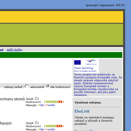
spravující organizace:
BEZK
oud
a
další služby
.
Tento projekt byl realizován za
finanční podpory Evropské unie. Za
obsah stránek odpovídá výlučně
autor. Stránky nereprezentují
názory Evropské komise a
odkazy seřaď :
abecedně
dle hodnocení
Evropská komise neodpovídá za
použití informací, jež jsou jejich
obsahem.
i ochranu stromů
Jazyk: ČJ
Hodnocení:
Výměnná reklama:
Hlasujte:
líbí
nelíbí
EkoLink
Vítejte na stránkách katalogu
odkazů o přírodě a životním
eřejných
Jazyk: ČJ
prostředí.
Hodnocení:
Hlasujte:
líbí
nelíbí