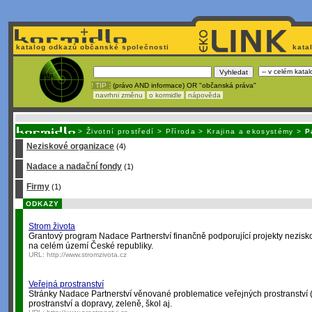
katalog odkazů občanské společnosti
kata
! TIP :
(právo AND informace) OR "občanská práva"
navrhni změnu
o kormidle
nápověda
Nechcete být závi
>
Životní prostředí
>
Příroda
>
Krajina a ekosystémy
>
P
Neziskové organizace
(4)
Nadace a nadační fondy
(1)
Firmy
(1)
ODKAZY
Strom života
Grantový program Nadace Partnerství finančně podporující projekty nezisko
na celém území České republiky.
URL:
http://www.stromzivota.cz
Veřejná prostranství
Stránky Nadace Partnerství věnované problematice veřejných prostranství (ná
prostranství a dopravy, zeleně, škol aj.