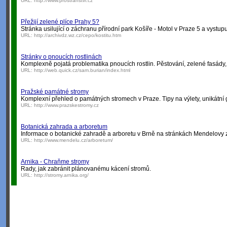
URL:
http://www.prostranstvi.cz
Přežijí zelené plíce Prahy 5?
Stránka usilující o záchranu přírodní park Košíře - Motol v Praze 5 a vystupuj
URL:
http://archivdz.wz.cz/cepo/kostitu.htm
Stránky o pnoucích rostlinách
Komplexně pojatá problematika pnoucích rostlin. Pěstování, zelené fasády, sp
URL:
http://web.quick.cz/sam.burian/index.html
Pražské památné stromy
Komplexní přehled o památných stromech v Praze. Tipy na výlety, unikátní g
URL:
http://www.prazskestromy.cz
Botanická zahrada a arboretum
Informace o botanické zahradě a arboretu v Brně na stránkách Mendelovy z
URL:
http://www.mendelu.cz/arboretum/
Arnika - Chraňme stromy
Rady, jak zabránit plánovanému kácení stromů.
URL:
http://stromy.arnika.org/