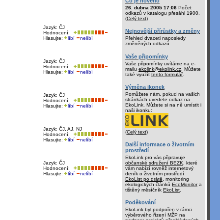
Co je nového
26. dubna 2005 17:06
Počet
odkazů v katalogu přesáhl 1900.
(Celý text)
Jazyk: ČJ
Nejnovější přírůstky a změny
Hodnocení:
Hlasujte:
líbí
nelíbí
Přehled dvaceti naposledy
změněných odkazů
Vaše připomínky
Jazyk: ČJ
Vaše připomínky uvítáme na e-
Hodnocení:
mailu
ekolink@ekolink.cz
. Můžete
Hlasujte:
líbí
nelíbí
také využít
tento formulář
.
Výměna ikonek
Pomůžete nám, pokud na vašich
Jazyk: ČJ
stránkách uvedete odkaz na
Hodnocení:
EkoLink. Můžete si na ně umístit i
Hlasujte:
líbí
nelíbí
naši ikonku:
.
Jazyk: ČJ, AJ, NJ
(Celý text)
Hodnocení:
Hlasujte:
líbí
nelíbí
Další informace o životním
prostředí
EkoLink pro vás připravuje
občanské sdružení BEZK
, které
Jazyk: ČJ
vám nabízí rovněž internetový
Hodnocení:
deník o životním prostředí
Hlasujte:
líbí
nelíbí
EkoList po drátě
, monitoring
ekologických článků
EcoMonitor
a
tištěný měsíčník
EkoList
.
Poděkování
EkoLink byl podpořen v rámci
výběrového řízení MŽP na