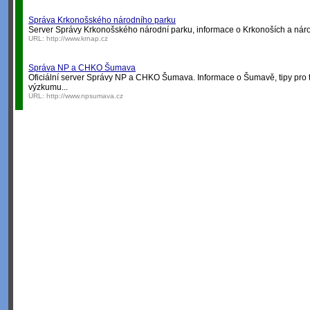
Správa Krkonošského národního parku
Server Správy Krkonošského národní parku, informace o Krkonoších a nár
URL:
http://www.krnap.cz
Správa NP a CHKO Šumava
Oficiální server Správy NP a CHKO Šumava. Informace o Šumavě, tipy pro t
výzkumu...
URL:
http://www.npsumava.cz