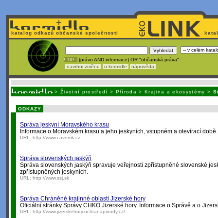
katalog odkazů občanské společnosti
kata
! TIP :
(právo AND informace) OR "občanská práva"
navrhni změnu
o kormidle
nápověda
Unavuje
vás tvorba stránek v HTML? Nemá webmaster
čas
na jejich aktualizac
>
Životní prostředí
>
Příroda
>
Krajina a ekosystémy
>
S
ODKAZY
Správa jeskyní Moravského krasu
Informace o Moravském krasu a jeho jeskyních, vstupném a otevírací dob
URL:
http://www.cavemk.cz
Správa slovenských jaskýň
Správa slovenských jaskýň spravuje veřejnosti zpřístupněné slovenské jesk
zpřístupněných jeskyních.
URL:
http://www.ssj.sk
Správa Chráněné krajinné oblasti Jizerské hory
Oficiální stránky Správy CHKO Jizerské hory. Informace o Správě a o Jizer
URL:
http://www.jizerskehory.ochranaprirody.cz/