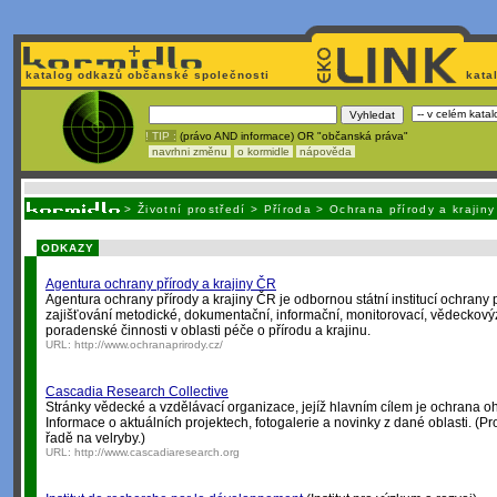
katalog odkazů občanské společnosti
kata
! TIP :
(právo AND informace) OR "občanská práva"
navrhni změnu
o kormidle
nápověda
Unavuje
vás tvorba stránek v HTML? Nemá webmaster
čas
na jejich aktualizac
>
Životní prostředí
>
Příroda
>
Ochrana přírody a krajiny
ODKAZY
Agentura ochrany přírody a krajiny ČR
Agentura ochrany přírody a krajiny ČR je odbornou státní institucí ochrany pří
zajišťování metodické, dokumentační, informační, monitorovací, vědeckov
poradenské činnosti v oblasti péče o přírodu a krajinu.
URL:
http://www.ochranaprirody.cz/
Cascadia Research Collective
Stránky vědecké a vzdělávací organizace, jejíž hlavním cílem je ochrana 
Informace o aktuálních projektech, fotogalerie a novinky z dané oblasti. (P
řadě na velryby.)
URL:
http://www.cascadiaresearch.org