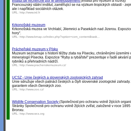
Institut de recherche por le développement
(Institut pro výzkum a rozvoj)
Francouzský státní institut, zaměřující se na výzkum tropických oblastí - zej
ale i například sociálních otázek.
URL:
http://www.ird.fr
Krkonošské muzeum
Krkonošská muzea ve Vrchlabí, Jilemnici a Pasekách nad Jizerou. Expozice
hory".
URL:
http://www.krnap.cz/index.php?option=com_content&task...
Prácheňské muzeum v Písku
Muzeum seznamuje s historií těžby zlata na Písecku, chráněnými územími o
mineralogií Písecka. Expozice "Ryby a rybářství" prezentuje v řadě akvárií 
rybníků a přehradních nádrží.
URL:
http://www.prachenskemuzeum.cz/
UCSZ - Unie českých a slovenských zoologických zahrad
Unie sdružuje všech patnáct českých a čtyři slovenské zoologické zahrad
garantem všech členských zoo.
URL:
http://www.zoo.cz/
Wildlife Conservation Society
(Společnost pro ochranu volně žijících organ
Stránky Společnosti pro ochranu volně žijících zvířat, založené v roce 189
Bronxu.
URL:
http://www.wcs.org