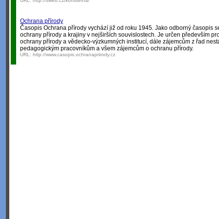
URL:
http://sweb.cz/konsterna/
Ochrana přírody
Časopis Ochrana přírody vychází již od roku 1945. Jako odborný časopis 
ochrany přírody a krajiny v nejširších souvislostech. Je určen především 
ochrany přírody a vědecko-výzkumných institucí, dále zájemcům z řad nest
pedagogickým pracovníkům a všem zájemcům o ochranu přírody.
URL:
http://www.casopis.ochranaprirody.cz