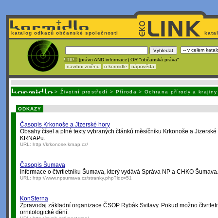
katalog odkazů občanské společnosti
kata
! TIP :
(právo AND informace) OR "občanská práva"
navrhni změnu
o kormidle
nápověda
Unavuje
vás tvorba stránek v HTML? Nemá webmaster
čas
na jejich aktualizac
>
Životní prostředí
>
Příroda
>
Ochrana přírody a krajiny
ODKAZY
Časopis Krkonoše a Jizerské hory
Obsahy čísel a plné texty vybraných článků měsíčníku Krkonoše a Jizersk
KRNAPu.
URL:
http://krkonose.krnap.cz/
Časopis Šumava
Informace o čtvrtletníku Šumava, který vydává Správa NP a CHKO Šumava
URL:
http://www.npsumava.cz/stranky.php?idc=51
KonSterna
Zpravodaj základní organizace ČSOP Rybák Svitavy. Pokud možno čtvrtlet
ornitologické dění.